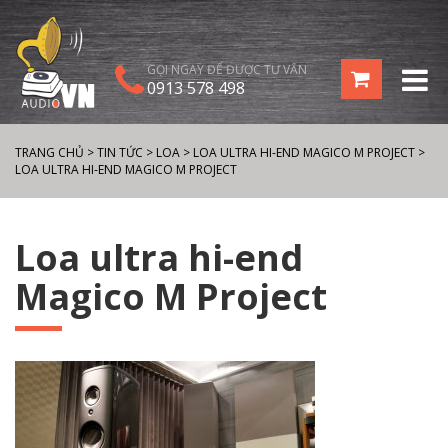
GỌI NGAY ĐỂ ĐƯỢC TƯ VẤN
0913 578 498
TRANG CHỦ
>
TIN TỨC
>
LOA
>
LOA ULTRA HI-END MAGICO M PROJECT
>
LOA ULTRA HI-END MAGICO M PROJECT
Loa ultra hi-end
Magico M Project