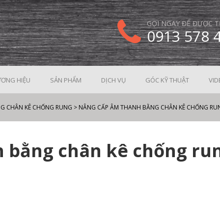
GỌI NGAY ĐỂ ĐƯỢC T
0913 578 
ƠNG HIỆU
SẢN PHẨM
DỊCH VỤ
GÓC KỸ THUẬT
VID
NG CHÂN KÊ CHỐNG RUNG
>
NÂNG CẤP ÂM THANH BẰNG CHÂN KÊ CHỐNG RU
 bằng chân kê chống ru