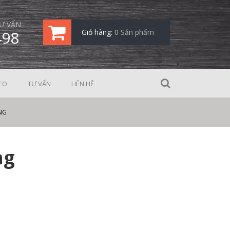
Ư VẤN
498
Giỏ hàng:
0 Sản phẩm
EO
TƯ VẤN
LIÊN HỆ
NG
ng