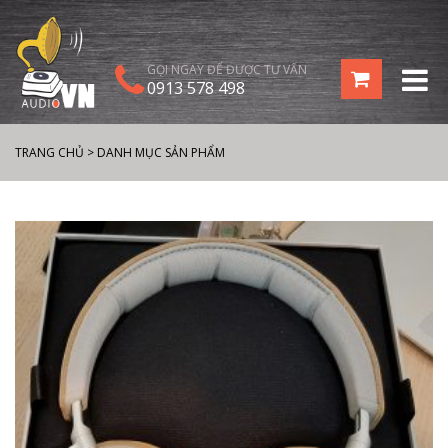
GỌI NGAY ĐỂ ĐƯỢC TƯ VẤN
0913 578 498
TRANG CHỦ
>
DANH MỤC SẢN PHẨM