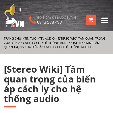
GỌI NGAY ĐỂ ĐƯỢC TƯ VẤN
0913 578 498
TRANG CHỦ
>
TIN TỨC
>
TIN AUDIO
>
[STEREO WIKI] TẦM QUAN TRỌNG
CỦA BIẾN ÁP CÁCH LY CHO HỆ THỐNG AUDIO
>
[STEREO WIKI] TẦM
QUAN TRỌNG CỦA BIẾN ÁP CÁCH LY CHO HỆ THỐNG AUDIO
[Stereo Wiki] Tầm
quan trọng của biến
áp cách ly cho hệ
thống audio