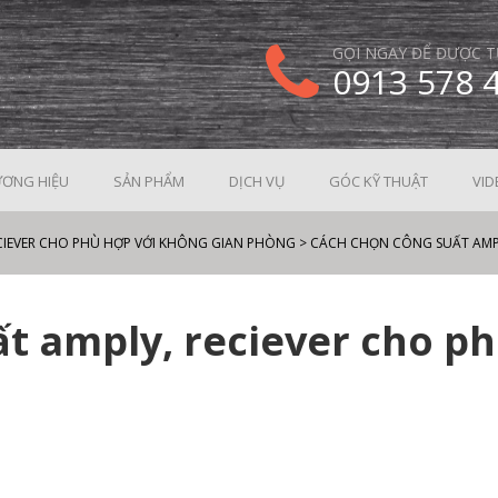
GỌI NGAY ĐỂ ĐƯỢC T
0913 578 
ƠNG HIỆU
SẢN PHẨM
DỊCH VỤ
GÓC KỸ THUẬT
VID
CIEVER CHO PHÙ HỢP VỚI KHÔNG GIAN PHÒNG
>
CÁCH CHỌN CÔNG SUẤT AMPL
t amply, reciever cho p