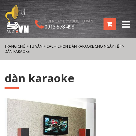
GỌI NGAY ĐỂ ĐƯỢC TƯ VẤN
0913 578 498
TRANG CHỦ
>
TƯ VẤN
>
CÁCH CHỌN DÀN KARAOKE CHO NGÀY TẾT
>
DÀN KARAOKE
dàn karaoke