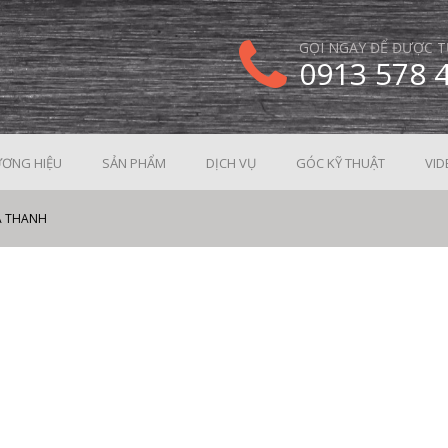
GỌI NGAY ĐỂ ĐƯỢC T
0913 578 
ƠNG HIỆU
SẢN PHẨM
DỊCH VỤ
GÓC KỸ THUẬT
VID
A THANH