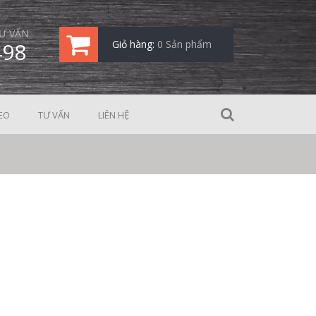
Ư VẤN
498
Giỏ hàng:
0 Sản phẩm
EO
TƯ VẤN
LIÊN HỆ