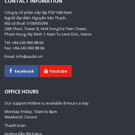
CONTACT INFOMATION
Công ty cổ phần xây lắp PDF Việt Nam.
Người đại diện: Nguyễn Văn Thạch.
Mã số thuế: 0106935099.
26th Floor, Tower B, HH4 Song Da Twin Tower,
Pham Hung, My Đinh 1, Nam Tu Liem Dist., Hanoi
Tel: +84-243-960 88 66
Fax: +84-243-960 88 66
Email: info@audio.vn
Facebook
Youtube
OFFICE HOURS
Our support Hotline is available 8 Hours a day
Monday-Friday: 10am to 8pm
Weekend: Closed
Thanh toán
Hướng dẫn đặt hàng