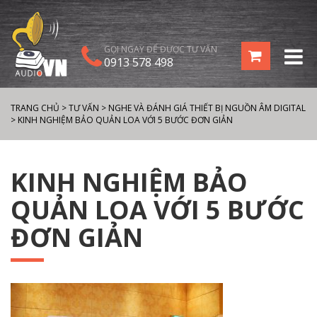
GỌI NGAY ĐỂ ĐƯỢC TƯ VẤN
0913 578 498
TRANG CHỦ
>
TƯ VẤN
>
NGHE VÀ ĐÁNH GIÁ THIẾT BỊ NGUỒN ÂM DIGITAL
>
KINH NGHIỆM BẢO QUẢN LOA VỚI 5 BƯỚC ĐƠN GIẢN
KINH NGHIỆM BẢO
QUẢN LOA VỚI 5 BƯỚC
ĐƠN GIẢN