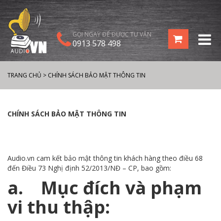
GỌI NGAY ĐỂ ĐƯỢC TƯ VẤN
0913 578 498
TRANG CHỦ
>
CHÍNH SÁCH BẢO MẬT THÔNG TIN
CHÍNH SÁCH BẢO MẬT THÔNG TIN
Audio.vn cam kết bảo mật thông tin khách hàng theo điều 68
đến Điều 73 Nghị định 52/2013/NĐ – CP, bao gồm:
a. Mục đích và phạm
vi thu thập: