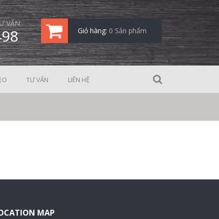
Ư VẤN
498
Giỏ hàng:
0 Sản phẩm
EO
TƯ VẤN
LIÊN HỆ
OCATION MAP