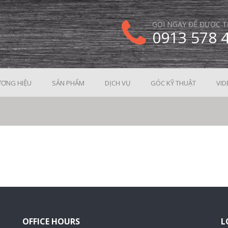
GỌI NGAY ĐỂ ĐƯỢC T
0913 578 
ƠNG HIỆU
SẢN PHẨM
DỊCH VỤ
GÓC KỸ THUẬT
VID
OFFICE HOURS
L