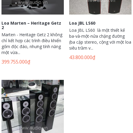
Loa Marten – Heritage Getz
Loa JBL LS60
2
Loa JBL LS60 là một thiết kế
Marten - Heritage Getz 2 không
ba-và-một-nửa chặng đường
chỉ kết hợp các trình điều khiển
(ba cặp stereo, cộng với một loa
gốm độc đáo, nhưng tính năng
siêu trầm v...
một vừa...
43.800.000
₫
399.755.000
₫