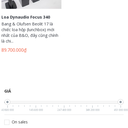
Loa Dynaudio Focus 340
Bang & Olufsen Beolit 17 là
chiếc loa hộp (lunchbox) mới
nhất của B&O, đây cũng chính
là chi...
89.700.000
₫
GIÁ
43 800 000
145 600 000
247 400 000
349 200 000
451 000 000
On sales