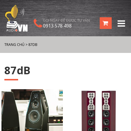
GỌI NGAY ĐỂ ĐƯỢC TƯ VẤN
0913 578 498
TRANG CHỦ
>
87DB
87dB