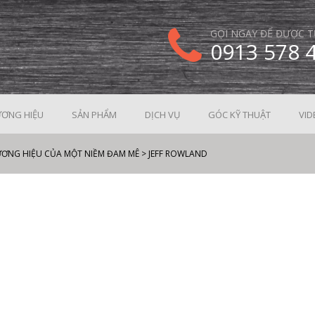
GỌI NGAY ĐỂ ĐƯỢC T
0913 578 
ƠNG HIỆU
SẢN PHẨM
DỊCH VỤ
GÓC KỸ THUẬT
VID
ƯƠNG HIỆU CỦA MỘT NIỀM ĐAM MÊ
>
JEFF ROWLAND