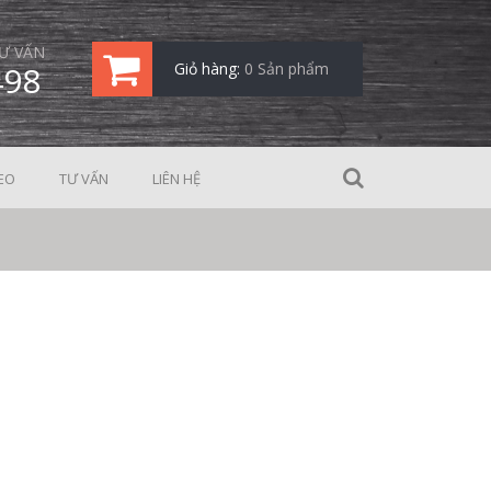
Ư VẤN
498
Giỏ hàng:
0 Sản phẩm
EO
TƯ VẤN
LIÊN HỆ