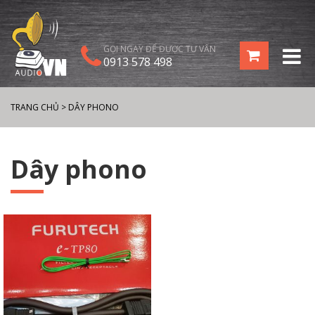
GỌI NGAY ĐỂ ĐƯỢC TƯ VẤN
0913 578 498
TRANG CHỦ
>
DÂY PHONO
Dây phono