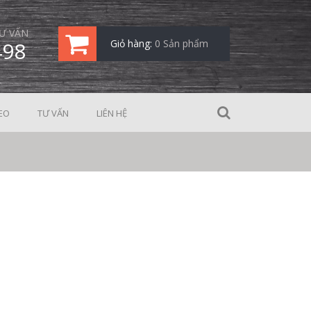
Ư VẤN
498
Giỏ hàng:
0 Sản phẩm
EO
TƯ VẤN
LIÊN HỆ