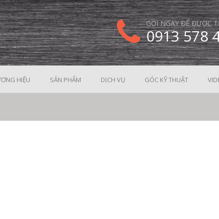
GỌI NGAY ĐỂ ĐƯỢC T
0913 578 
ƠNG HIỆU
SẢN PHẨM
DỊCH VỤ
GÓC KỸ THUẬT
VID