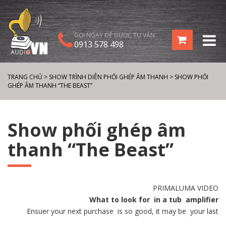
GỌI NGAY ĐỂ ĐƯỢC TƯ VẤN
0913 578 498
TRANG CHỦ
>
SHOW TRÌNH DIỄN PHỐI GHÉP ÂM THANH
>
SHOW PHỐI
GHÉP ÂM THANH “THE BEAST”
Show phối ghép âm
thanh “The Beast”
PRIMALUMA VIDEO
What to look for in a tub amplifier
Ensuer your next purchase is so good, it may be your last