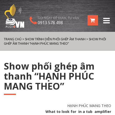
GỌI NGAY ĐỂ ĐƯỢC TƯ VẤN
0913 578 498
TRANG CHỦ
>
SHOW TRÌNH DIỄN PHỐI GHÉP ÂM THANH
>
SHOW PHỐI
GHÉP ÂM THANH “HẠNH PHÚC MANG THEO”
Show phối ghép âm
thanh “HẠNH PHÚC
MANG THEO”
HẠNH PHÚC MANG THEO
What to look for in a tub amplifier