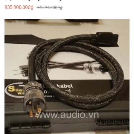
935.000.000
₫
940.940.000
₫