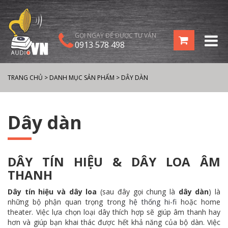
GỌI NGAY ĐỂ ĐƯỢC TƯ VẤN
0913 578 498
TRANG CHỦ
>
DANH MỤC SẢN PHẨM
>
DÂY DÀN
Dây dàn
DÂY TÍN HIỆU & DÂY LOA ÂM
THANH
Dây tín hiệu và dây loa
(sau đây gọi chung là
dây dàn
) là
những bộ phận quan trọng trong
hệ thống hi-fi
hoặc home
theater. Việc lựa chọn loại dây thích hợp sẽ giúp âm thanh hay
hơn và giúp bạn khai thác được hết khả năng của bộ dàn. Việc