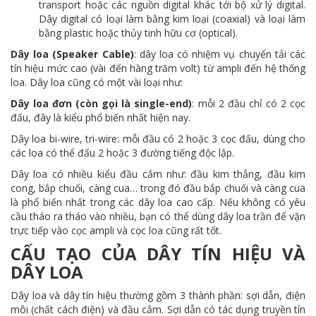
transport hoặc các nguồn digital khác tới bộ xử lý digital.
Dây digital có loại làm bằng kim loại (coaxial) và loại làm
bằng plastic hoặc thủy tinh hữu cơ (optical).
Dây loa (Speaker Cable)
: dây loa có nhiệm vụ chuyển tải các
tín hiệu mức cao (vài đến hàng trăm volt) từ ampli đến hệ thống
loa. Dây loa cũng có một vài loại như:
Dây loa đơn (còn gọi là single-end)
: mỗi 2 đầu chỉ có 2 cọc
đấu, đây là kiểu phổ biến nhất hiện nay.
Dây loa bi-wire, tri-wire: mỗi đầu có 2 hoặc 3 cọc đấu, dùng cho
các loa có thể đấu 2 hoặc 3 đường tiếng độc lập.
Dây
loa
có nhiều kiểu đầu cắm như: đầu kim thẳng, đầu kim
cong, bắp chuối, càng cua… trong đó đầu bắp chuối và càng cua
là phổ biến nhất trong các dây loa cao cấp. Nếu không có yêu
cầu tháo ra tháo vào nhiều, bạn có thể dùng dây loa trần để vặn
trực tiếp vào cọc ampli và cọc loa cũng rất tốt.
CẤU TẠO CỦA DÂY TÍN HIỆU VÀ
DÂY LOA
Dây loa và dây tín hiệu thường gồm 3 thành phần: sợi dẫn, điện
môi (chất cách điện) và đầu cắm. Sợi dẫn có tác dụng truyền tín