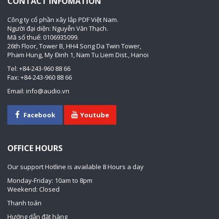
CONTACT INFOMATION
Công ty cổ phần xây lắp PDF Việt Nam.
Người đại diện: Nguyễn Văn Thạch.
Mã số thuế: 0106935099.
26th Floor, Tower B, HH4 Song Da Twin Tower,
Pham Hung, My Đinh 1, Nam Tu Liem Dist., Hanoi
Tel: +84-243-960 88 66
Fax: +84-243-960 88 66
Email: info@audio.vn
Facebook
Youtube
OFFICE HOURS
Our support Hotline is available 8 Hours a day
Monday-Friday: 10am to 8pm
Weekend: Closed
Thanh toán
Hướng dẫn đặt hàng