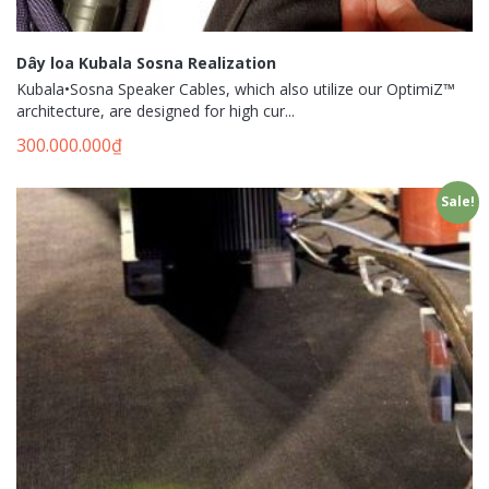
Dây loa Kubala Sosna Realization
Kubala•Sosna Speaker Cables, which also utilize our OptimiZ™
architecture, are designed for high cur...
300.000.000
₫
Sale!