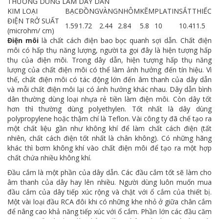
THƯỜNG DÙNG LÀM DÂY DẪN
KIM LOẠI
BẠC
ĐỒNG
VÀNG
NHÔM
KẼM
PLATIN
SẮT
THIẾC
ĐIỆN TRỞ SUẤT
1.59
1.72
2.44
2.84
5.8
10
10.4
11.5
(microhm/ cm)
Điện môi
là chất cách điện bao bọc quanh sợi dẫn. Chất điện
môi có hấp thụ năng lượng, người ta gọi đây là hiện tượng hấp
thụ của điện môi. Trong dây dẫn, hiện tượng hấp thụ năng
lượng của chất điện môi có thể làm ảnh hưởng đến tín hiệu. Vì
thế, chất điện môi có tác động lớn đến âm thanh của dây dẫn
và mỗi chất điện môi lại có ảnh hưởng khác nhau. Dây dẫn bình
dân thường dùng loại nhựa rẻ tiền làm điện môi. Còn dây tốt
hơn thì thường dùng polyethylen. Tốt nhất là dây dùng
polypropylene hoặc thậm chí là Teflon. Vài công ty đã chế tạo ra
một chất liệu gần như không khí để làm chất cách điện (tất
nhiên, chất cách điện tốt nhất là chân không). Có những hãng
khác thì bơm không khí vào chất điện môi để tạo ra một hợp
chất chứa nhiều không khí.
Đầu cắm là một phần của dây dẫn. Các đầu cắm tốt sẽ làm cho
âm thanh của dây hay lên nhiều. Người dùng luôn muốn mua
đầu cắm của dây tiếp xúc rộng và chặt với ổ cắm của thiết bị.
Một vài loại đầu RCA đôi khi có những khe nhỏ ở giữa chân cắm
để nâng cao khả năng tiếp xúc với ổ cắm. Phần lớn các đầu căm