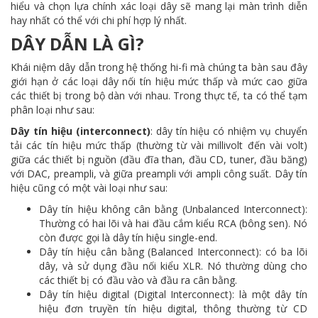
hiểu và chọn lựa chính xác loại dây sẽ mang lại màn trình diễn
hay nhất có thể với chi phí hợp lý nhất.
DÂY DẪN LÀ GÌ?
Khái niệm dây dẫn trong hệ thống hi-fi mà chúng ta bàn sau đây
giới hạn ở các loại dây nối tín hiệu mức thấp và mức cao giữa
các thiết bị trong bộ dàn với nhau. Trong thực tế, ta có thể tạm
phân loại như sau:
Dây tín hiệu (interconnect)
: dây tín hiệu có nhiệm vụ chuyển
tải các tín hiệu mức thấp (thường từ vài millivolt đến vài volt)
giữa các thiết bị nguồn (đầu đĩa than, đầu CD, tuner, đầu băng)
với DAC, preampli, và giữa preampli với ampli công suất. Dây tín
hiệu cũng có một vài loại như sau:
Dây tín hiệu không cân bằng (Unbalanced Interconnect):
Thường có hai lõi và hai đầu cắm kiểu RCA (bông sen). Nó
còn được gọi là dây tín hiệu single-end.
Dây tín hiệu cân bằng (Balanced Interconnect): có ba lõi
dây, và sử dụng đầu nối kiểu XLR. Nó thường dùng cho
các thiết bị có đầu vào và đầu ra cân bằng.
Dây tín hiệu digital (Digital Interconnect): là một dây tín
hiệu đơn truyền tín hiệu digital, thông thường từ CD