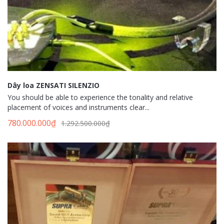
Dây loa ZENSATI SILENZIO
You should be able to experience the tonality and relative
placement of voices and instruments clear...
780.000.000
₫
1.292.500.000
₫