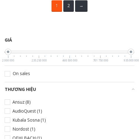
1
2
→
GIÁ
2 000 000
235 250 000
468 500 000
701 750 000
935 000 000
On sales
THƯƠNG HIỆU
+
Ansuz
(8)
AudioQuest
(1)
Kubala Sosna
(1)
Nordost
(1)
OEHLBACH
(1)