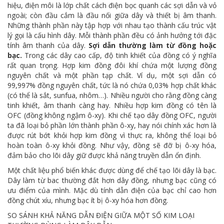
hiệu, điện môi là lớp chất cách điện bọc quanh các sợi dẫn và vỏ
ngoài; còn đầu cắm là đầu nối giữa dây và thiết bị âm thanh.
Những thành phần này tập hợp với nhau tạo thành cấu trúc vật
lý gọi là cấu hình dây. Mỗi thành phần đều có ảnh hưởng tới đặc
tính âm thanh của dây.
Sợi dẫn thường làm từ đồng hoặc
bạc.
Trong các dây cao cấp, độ tinh khiết của đồng có ý nghĩa
rất quan trọng. Hợp kim đồng đôi khí chứa một lượng đồng
nguyên chất và một phần tạp chất. Ví dụ, một sợi dẫn có
99,997% đồng nguyên chất, tức là nó chứa 0,03% hợp chất khác
(có thể là sắt, sunfua, nhôm…). Nhiều người cho rằng đồng càng
tinh khiết, âm thanh càng hay. Nhiều hợp kim đồng có tên là
OFC (đồng không ngậm ô-xy). Khi chế tạo dây đồng OFC, người
ta đã loại bỏ phần lớn thành phần ô-xy, hay nói chính xác hơn là
được rút bớt khỏi hợp kim đồng vì thực ra, không thể loại bỏ
hoàn toàn ô-xy khỏi đồng. Như vậy, đồng sẽ đỡ bị ô-xy hóa,
đảm bảo cho lõi dây giữ được khả năng truyền dẫn ổn định.
Một chất liệu phổ biến khác được dùng để chế tạo lõi dây là bạc.
Dây làm từ bac thường đắt hơn dây đồng, nhưng bạc cũng có
ưu điểm của mình. Mặc dù tính dẫn điện của bạc chỉ cao hơn
đồng chút xíu, nhưng bạc ít bị ô-xy hóa hơn đồng.
SO SÁNH KHẢ NĂNG DẪN ĐIỆN GIỮA MỘT SỐ KIM LOẠI