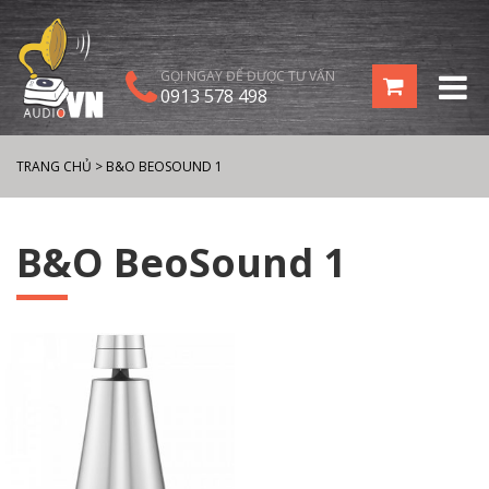
GỌI NGAY ĐỂ ĐƯỢC TƯ VẤN
0913 578 498
TRANG CHỦ
>
B&O BEOSOUND 1
B&O BeoSound 1