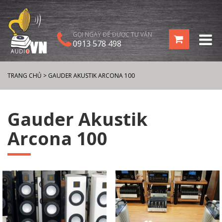
GỌI NGAY ĐỂ ĐƯỢC TƯ VẤN
0913 578 498
TRANG CHỦ
>
GAUDER AKUSTIK ARCONA 100
Gauder Akustik
Arcona 100