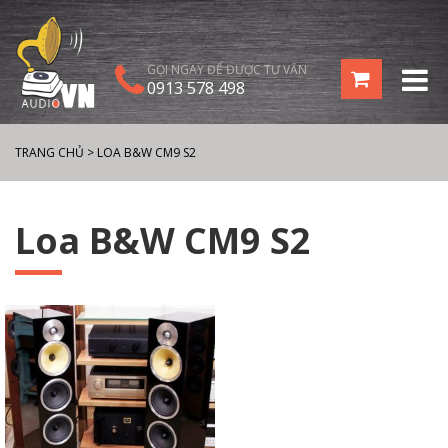
GỌI NGAY ĐỂ ĐƯỢC TƯ VẤN
0913 578 498
TRANG CHỦ
>
LOA B&W CM9 S2
Loa B&W CM9 S2