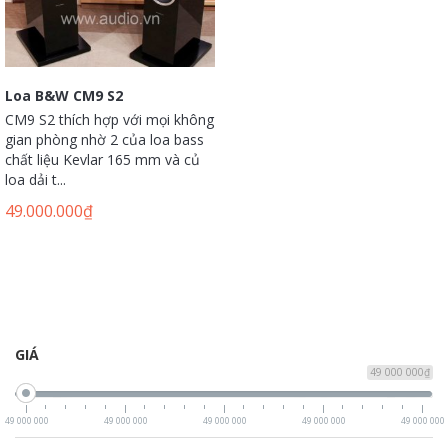
Loa B&W CM9 S2
CM9 S2 thích hợp với mọi không
gian phòng nhờ 2 của loa bass
chất liệu Kevlar 165 mm và củ
loa dải t...
49.000.000
₫
GIÁ
49 000 000₫
49 000 000
49 000 000
49 000 000
49 000 000
49 000 000