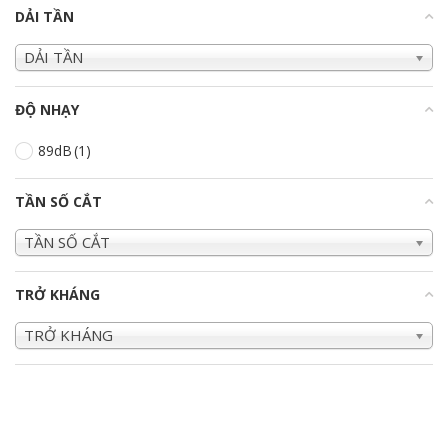
DẢI TẦN
+
DẢI TẦN
ĐỘ NHẠY
+
89dB
(1)
TẦN SỐ CẮT
+
TẦN SỐ CẮT
TRỞ KHÁNG
+
TRỞ KHÁNG