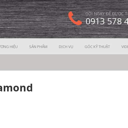
GỌI NGAY ĐỂ ĐƯỢC T
0913 578 
ƠNG HIỆU
SẢN PHẨM
DỊCH VỤ
GÓC KỸ THUẬT
VID
iamond