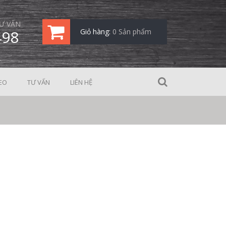
Ư VẤN
498
Giỏ hàng:
0 Sản phẩm
EO
TƯ VẤN
LIÊN HỆ