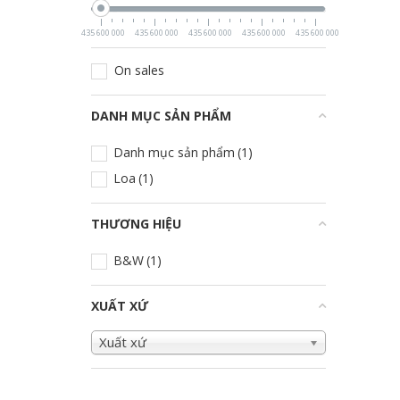
435 600 000
435 600 000
435 600 000
435 600 000
435 600 000
On sales
DANH MỤC SẢN PHẨM
+
Danh mục sản phẩm
(1)
Loa
(1)
THƯƠNG HIỆU
+
B&W
(1)
XUẤT XỨ
+
Xuất xứ