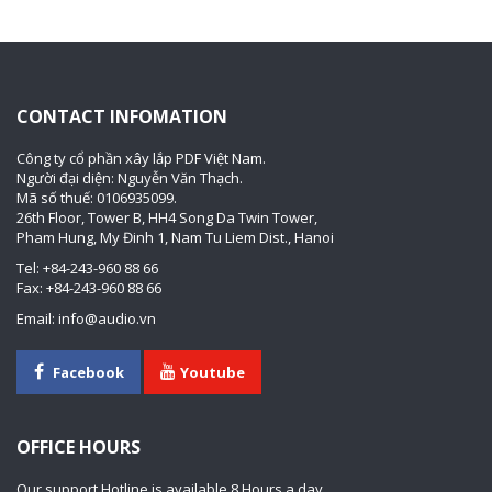
CONTACT INFOMATION
Công ty cổ phần xây lắp PDF Việt Nam.
Người đại diện: Nguyễn Văn Thạch.
Mã số thuế: 0106935099.
26th Floor, Tower B, HH4 Song Da Twin Tower,
Pham Hung, My Đinh 1, Nam Tu Liem Dist., Hanoi
Tel: +84-243-960 88 66
Fax: +84-243-960 88 66
Email: info@audio.vn
Facebook
Youtube
OFFICE HOURS
Our support Hotline is available 8 Hours a day