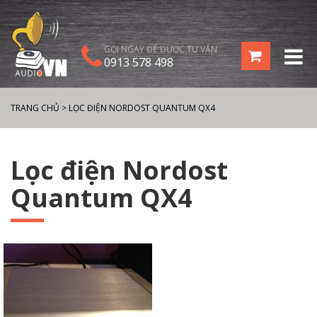
GỌI NGAY ĐỂ ĐƯỢC TƯ VẤN
0913 578 498
TRANG CHỦ
>
LỌC ĐIỆN NORDOST QUANTUM QX4
Lọc điện Nordost
Quantum QX4