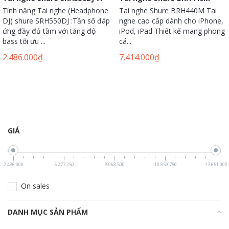
Tính năng Tai nghe (Headphone
Tai nghe Shure BRH440M Tai
DJ) shure SRH550DJ :Tần số đáp
nghe cao cấp dành cho iPhone,
ứng đầy đủ tầm với tăng độ
iPod, iPad Thiết kế mang phong
bass tối ưu ...
cá...
2.486.000
₫
7.414.000
₫
GIÁ
2 486 000
5 277 250
8 068 500
10 859 750
13 651 000
On sales
DANH MỤC SẢN PHẨM
+