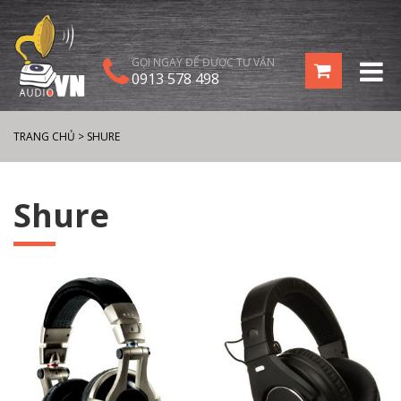
GỌI NGAY ĐỂ ĐƯỢC TƯ VẤN
0913 578 498
TRANG CHỦ
>
SHURE
Shure