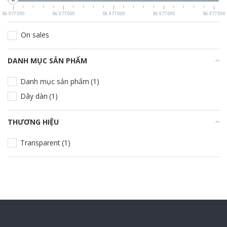
86 977 000
86 977 000
86 977 000
86 977 000
86 977 000
On sales
DANH MỤC SẢN PHẨM
+
Danh mục sản phẩm
(1)
Dây dàn
(1)
THƯƠNG HIỆU
+
Transparent
(1)