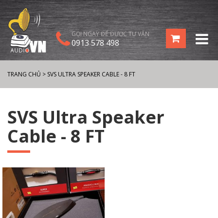
GỌI NGAY ĐỂ ĐƯỢC TƯ VẤN
0913 578 498
TRANG CHỦ
>
SVS ULTRA SPEAKER CABLE - 8 FT
SVS Ultra Speaker
Cable - 8 FT