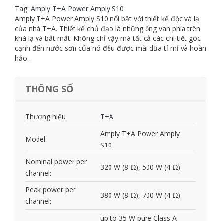
quantity
Tag:
Amply T+A Power Amply S10
Amply T+A Power Amply S10 nổi bật với thiết kế độc và lạ
của nhà T+A. Thiết kế chủ đạo là những ống van phía trên
khá lạ và bắt mắt. Không chỉ vậy mà tất cả các chi tiết góc
cạnh đến nước sơn của nó đều được mài dũa tỉ mỉ và hoàn
hảo.
THÔNG SỐ
Thương hiệu
T+A
Amply T+A Power Amply
Model
S10
Nominal power per
320 W (8 Ω), 500 W (4 Ω)
channel:
Peak power per
380 W (8 Ω), 700 W (4 Ω)
channel:
up to 35 W pure Class A