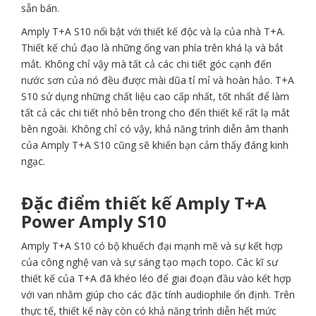
sẵn bán.
Amply T+A S10 nổi bật với thiết kế độc và lạ của nhà T+A.
Thiết kế chủ đạo là những ống van phía trên khá lạ và bắt
mắt. Không chỉ vậy mà tất cả các chi tiết góc cạnh đến
nước sơn của nó đều được mài dũa tỉ mỉ và hoàn hảo. T+A
S10 sử dụng những chất liệu cao cấp nhất, tốt nhất để làm
tất cả các chi tiết nhỏ bên trong cho đến thiết kế rất lạ mắt
bên ngoài. Không chỉ có vậy, khả năng trình diễn âm thanh
của Amply T+A S10 cũng sẽ khiến bạn cảm thấy đáng kinh
ngạc.
Đặc điểm thiết kế Amply T+A
Power Amply S10
Amply T+A S10 có bộ khuếch đại mạnh mẽ và sự kết hợp
của công nghệ van và sự sáng tạo mạch topo. Các kĩ sư
thiết kế của T+A đã khéo léo để giai đoạn đầu vào kết hợp
với van nhằm giúp cho các đặc tính audiophile ổn định. Trên
thực tế, thiết kế này còn có khả năng trình diễn hết mức