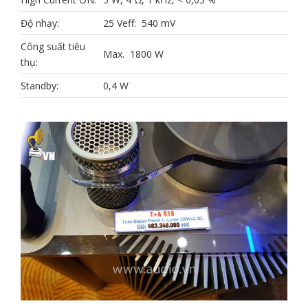
Độ nhạy:
25 Veff: 540 mV
Công suất tiêu
Max. 1800 W
thụ:
Standby:
0,4 W