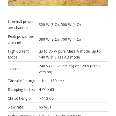
Nominal power
320 W (8 Ω), 500 W (4 Ω)
per channel:
Peak power per
380 W (8 Ω), 700 W (4 Ω)
channel:
High Current
up to 35 W pure Class A mode, up to
Mode:
140 W in Class AB mode
240 V (230 V version) or 120 V (115 V
Umains:
version)
Tần số đáp ứng:
1 Hz – 150 kHz
Damping factor:
4 Ω > 65
Chỉ số tiếng ồn:
> 113 dB
Slew rate:
65 V/µs
High Current ON:
5 W, 4 Ω, 1 kHz, < 0,03 %