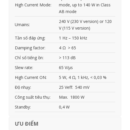
High Current Mode:
mode, up to 140 W in Class
AB mode
240 V (230 V version) or 120
Umains:
V (115 V version)
Tần số đáp ứng:
1 Hz – 150 kHz
Damping factor:
4 Ω > 65
Chỉ số tiếng ồn:
> 113 dB
Slew rate:
65 V/µs
High Current ON:
5 W, 4 Ω, 1 kHz, < 0,03 %
Độ nhạy:
25 Veff: 540 mV
Công suất tiêu thụ:
Max. 1800 W
Standby:
0,4 W
ƯU ĐIỂM