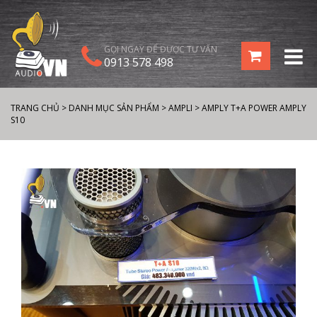
GỌI NGAY ĐỂ ĐƯỢC TƯ VẤN
0913 578 498
TRANG CHỦ
>
DANH MỤC SẢN PHẨM
>
AMPLI
>
AMPLY T+A POWER AMPLY
S10