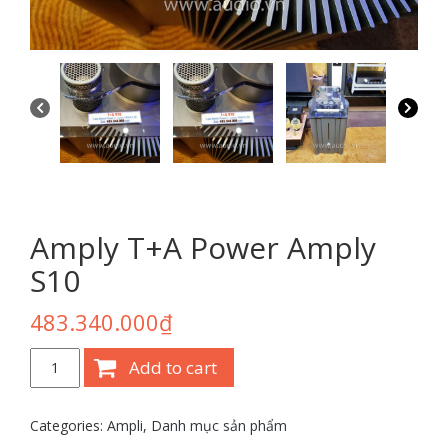
Amply T+A Power Amply
S10
483.340.000
₫
Amply
Add to cart
T+A
Power
Amply
Categories:
Ampli
,
Danh mục sản phẩm
S10