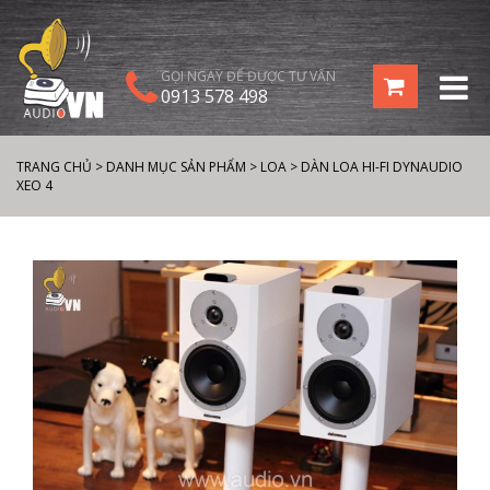
GỌI NGAY ĐỂ ĐƯỢC TƯ VẤN
0913 578 498
TRANG CHỦ
>
DANH MỤC SẢN PHẨM
>
LOA
>
DÀN LOA HI-FI DYNAUDIO
XEO 4