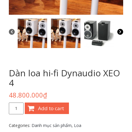
Dàn loa hi-fi Dynaudio XEO
4
48.800.000
₫
Dàn
Add to cart
loa
hi-
fi
Categories:
Danh mục sản phẩm
,
Loa
Dynaudio