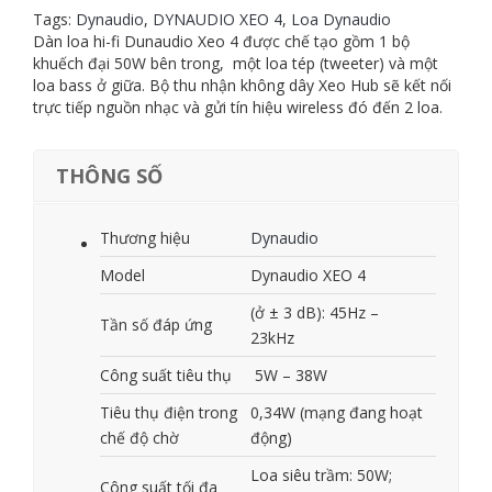
XEO
Tags:
Dynaudio
,
DYNAUDIO XEO 4
,
Loa Dynaudio
4
Dàn loa hi-fi Dunaudio Xeo 4 được chế tạo gồm 1 bộ
quantity
khuếch đại 50W bên trong, một loa tép (tweeter) và một
loa bass ở giữa. Bộ thu nhận không dây Xeo Hub sẽ kết nối
trực tiếp nguồn nhạc và gửi tín hiệu wireless đó đến 2 loa.
THÔNG SỐ
Thương hiệu
Dynaudio
Model
Dynaudio XEO 4
(ở ± 3 dB): 45Hz –
Tần số đáp ứng
23kHz
Công suất tiêu thụ
5W – 38W
Tiêu thụ điện trong
0,34W (mạng đang hoạt
chế độ chờ
động)
Loa siêu trầm: 50W;
Công suất tối đa