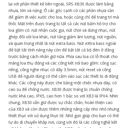
lại với phần thiết kế bên ngoài, SRS-XB30 được làm bằng
nhựa, lớn và nặng. Ở các góc cạnh có các phần nhựa sần
để giảm đi việc xước cho loa, hoặc cũng chỉ để trang trí mà
thôi. Mặt trên được trang bị tất cả các nút bấm hổ trợ cho
loa gồm có: nút nhận cuộc gọi, nút chơi và dừng nhạc, nút
ghép đôi với loa khác, nút tăng giảm âm lượng, nút nguồn,
và quan trọng nhất là nút extra bass. Nút eXtra bass ngoài
để bật tắt tính năng này còn để bật tắt cả bộ đèn ở đằng
trước bằng cách nhấn giữ nữa. Phía sau loa có lỗ thoát cho
màng loa thụ động và các cổng kết nối bao gồm: cổng sạc
riêng, cổng nghe nhạc có dây 3.5mm, nút reset và cổng
USB để người dùng có thể cắm vào sạc các thiết bị di động
khác. Các cổng này được che bằng một chiếc nhựa dày, có
cao su để chống nước. XB30 được trang bị chuẩn chống
nước khá cao, IPX5, cao hơn 1 bậc so với XB3 là IPX4. Nhìn
chung, XB30 vẫn giữ được sự chắc chắn, hoàn thiện cao
của XB3 và còn được thêm những nâng cấp nho nhỏ nhưng
thiết thực với sử dụng thực tế. Nhỏ gọn giúp cho bạn có thể
tự do di chuyển khắp nơi, cùng với đó là các công nghệ kết