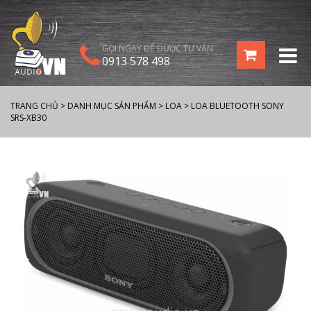
GỌI NGAY ĐỂ ĐƯỢC TƯ VẤN
0913 578 498
TRANG CHỦ
>
DANH MỤC SẢN PHẨM
>
LOA
>
LOA BLUETOOTH SONY
SRS-XB30