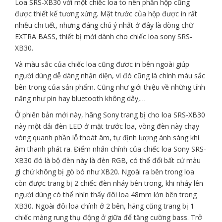
Loa SRS-XB30 với một chiếc loa to nên phần hộp cũng
được thiết kế tương xứng. Mặt trước của hộp được in rất
nhiều chi tiết, nhưng đáng chú ý nhất ở đây là dòng chữ
EXTRA BASS, thiết bị mới dành cho chiếc loa sony SRS-
XB30.
Và màu sắc của chiếc loa cũng đươc in bên ngoài giúp
người dùng dễ dàng nhận diện, vì đó cũng là chính màu sắc
bên trong của sản phẩm. Cũng như giới thiệu về những tính
năng như pin hay bluetooth không dây,…
Ở phiên bản mới này, hãng Sony trang bị cho loa SRS-XB30
này một dải đèn LED ở mặt trước loa, vòng đèn này chạy
vòng quanh phần lỗ thoát âm, tự định lượng ánh sáng khi
âm thanh phát ra. Điểm nhấn chính của chiếc loa Sony SRS-
XB30 đó là bộ đèn này là đèn RGB, có thể đổi bất cứ màu
gì chứ không bị gò bó như XB20. Ngoài ra bên trong loa
còn được trang bị 2 chiếc đèn nháy bên trong, khi nháy lên
người dùng có thể nhìn thấy đôi loa 48mm lớn bên trong
XB30. Ngoài đôi loa chính ở 2 bên, hãng cũng trang bị 1
chiếc màng rung thụ động ở giữa để tăng cường bass. Trở