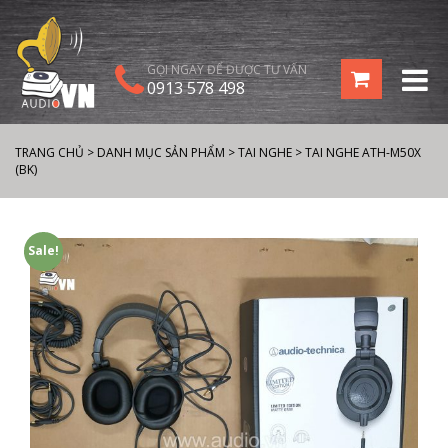
GỌI NGAY ĐỂ ĐƯỢC TƯ VẤN
0913 578 498
TRANG CHỦ
>
DANH MỤC SẢN PHẨM
>
TAI NGHE
>
TAI NGHE ATH-M50X
(BK)
Sale!