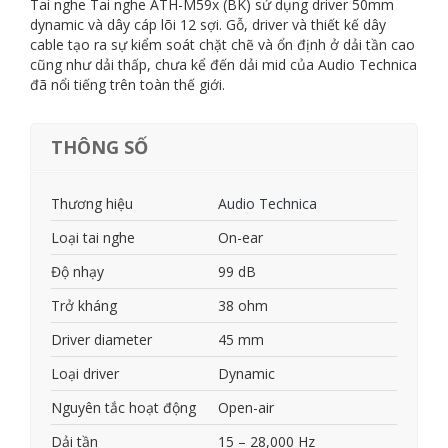
Tai nghe Tai nghe ATH-M59x (BK) sử dụng driver 50mm
dynamic và dây cáp lõi 12 sợi. Gỗ, driver và thiết kế dây
cable tạo ra sự kiểm soát chặt chẽ và ổn định ở dải tần cao
cũng như dải thấp, chưa kể đến dải mid của Audio Technica
đã nổi tiếng trên toàn thế giới.
THÔNG SỐ
Thương hiệu
Audio Technica
Loại tai nghe
On-ear
Độ nhạy
99 dB
Trở kháng
38 ohm
Driver diameter
45 mm
Loại driver
Dynamic
Nguyên tắc hoạt động
Open-air
Dải tần
15 – 28,000 Hz