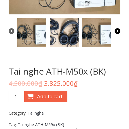
Tai nghe ATH-M50x (BK)
4.500.000
₫
3.825.000
₫
Tai
Add to cart
nghe
ATH-
M50x
Category:
Tai nghe
(BK)
quantity
Tag:
Tai nghe ATH-M59x (BK)