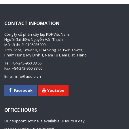
CONTACT INFOMATION
Công ty cổ phần xây lắp PDF Việt Nam.
Người đại diện: Nguyễn Văn Thạch.
Mã số thuế: 0106935099.
26th Floor, Tower B, HH4 Song Da Twin Tower,
Pham Hung, My Đinh 1, Nam Tu Liem Dist., Hanoi
Tel: +84-243-960 88 66
Fax: +84-243-960 88 66
Email: info@audio.vn
Facebook
Youtube
OFFICE HOURS
Our support Hotline is available 8 Hours a day
Monday-Friday: 10am to 8pm