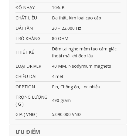
ĐỘ NHẠY
104dB
CHẤT LIỆU
Da thật, kim loại cao cấp
DẢI TẦN
20 – 22.000 Hz
TRỞ KHÁNG
80 OHM
Đệm tai nghe mềm tạo cảm giác
THIẾT KẾ
thoải mái khi đeo lâu
LOẠI DRIVER
40 MM, Neodymium magnets
CHIỀU DÀI
4 mét
OPPTION
Pin, Chống ồn, Lọc nhiễu
TRỌNG LƯỢNG
490 gram
( G )
GIÁ ( VNĐ )
5.090.000 VNĐ
ƯU ĐIỂM