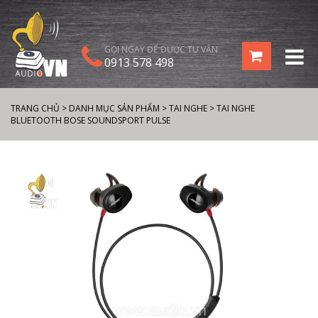
GỌI NGAY ĐỂ ĐƯỢC TƯ VẤN
0913 578 498
TRANG CHỦ
>
DANH MỤC SẢN PHẨM
>
TAI NGHE
>
TAI NGHE
BLUETOOTH BOSE SOUNDSPORT PULSE