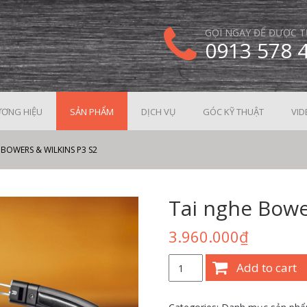
GỌI NGAY ĐỂ ĐƯỢC T
0913 578 
ƠNG HIỆU
SẢN PHẨM
DỊCH VỤ
GÓC KỸ THUẬT
VID
 BOWERS & WILKINS P3 S2
Tai nghe Bowe
3.960.000
₫
Tai
Add to cart
nghe
Bowers
&