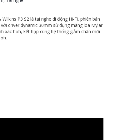
ẩm
,
Tai nghe
ilkins P3 S2 là tai nghe di động Hi-Fi, phiên bản
3 với driver dynamic 30mm sử dụng màng loa Mylar
hính xác hơn, kết hợp cùng hệ thống giảm chấn mới
hơn.