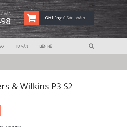
Ư VẤN
498
Giỏ hàng:
0 Sản phẩm
EO
TƯ VẤN
LIÊN HỆ
rs & Wilkins P3 S2