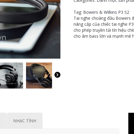
Categories:
Danh mục sản ph
Wilkins
P3
Tag:
Bowers & Wilkins P3 S2
S2
Tai nghe choàng đầu Bowers & W
quantity
nâng cấp của chiếc tai nghe P
cho phép truyền tải tín hiệu c
cho âm bass lớn và mạnh mẽ 
M
NHẠC TÍNH