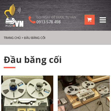
GỌI NGAY ĐỂ ĐƯỢC TƯ VẤN
0913 578 498
TRANG CHỦ
>
ĐẦU BĂNG CỐI
Đầu băng cối