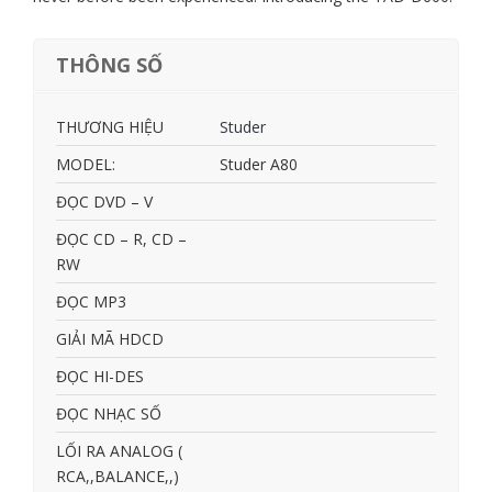
THÔNG SỐ
THƯƠNG HIỆU
Studer
MODEL:
Studer A80
ĐỌC DVD – V
ĐỌC CD – R, CD –
RW
ĐỌC MP3
GIẢI MÃ HDCD
ĐỌC HI-DES
ĐỌC NHẠC SỐ
LỐI RA ANALOG (
RCA,,BALANCE,,)