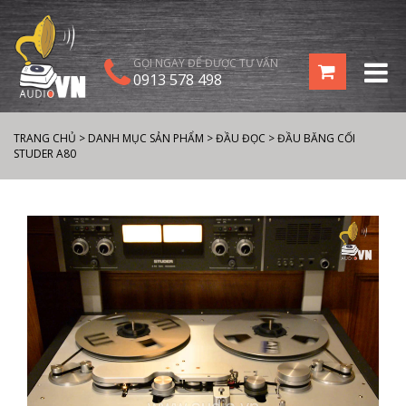
GỌI NGAY ĐỂ ĐƯỢC TƯ VẤN
0913 578 498
TRANG CHỦ
>
DANH MỤC SẢN PHẨM
>
ĐẦU ĐỌC
>
ĐẦU BĂNG CỐI
STUDER A80