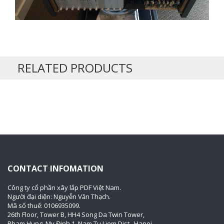
RELATED PRODUCTS
CONTACT INFOMATION
Công ty cổ phần xây lắp PDF Việt Nam.
Người đại diện: Nguyễn Văn Thạch.
Mã số thuế: 0106935099.
26th Floor, Tower B, HH4 Song Da Twin Tower,
Pham Hung, My Đinh 1, Nam Tu Liem Dist., Hanoi