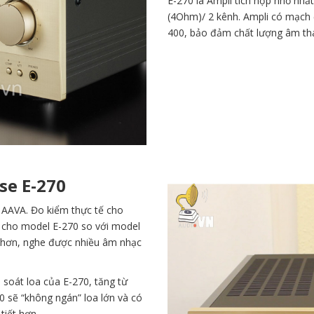
E-270 là Ampli tích hợp nhỏ nh
(4Ohm)/ 2 kênh. Ampli có mạch 
400, bảo đảm chất lượng âm tha
se E-270
h AAVA. Đo kiểm thực tế cho
a cho model E-270 so với model
h hơn, nghe được nhiều âm nhạc
 soát loa của E-270, tăng từ
70 sẽ “không ngán” loa lớn và có
tiết hơn.