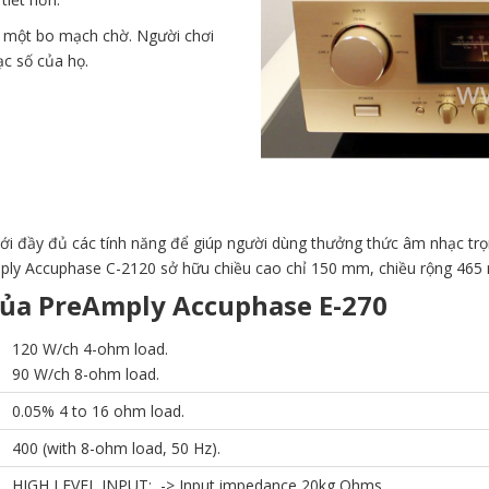
 một bo mạch chờ. Người chơi
c số của họ.
 với đầy đủ các tính năng để giúp người dùng thưởng thức âm nhạc tr
mply Accuphase C-2120 sở hữu chiều cao chỉ 150 mm, chiều rộng 465
của PreAmply Accuphase E-270
120 W/ch 4-ohm load.
90 W/ch 8-ohm load.
0.05% 4 to 16 ohm load.
400 (with 8-ohm load, 50 Hz).
HIGH LEVEL INPUT: -> Input impedance 20kg Ohms.