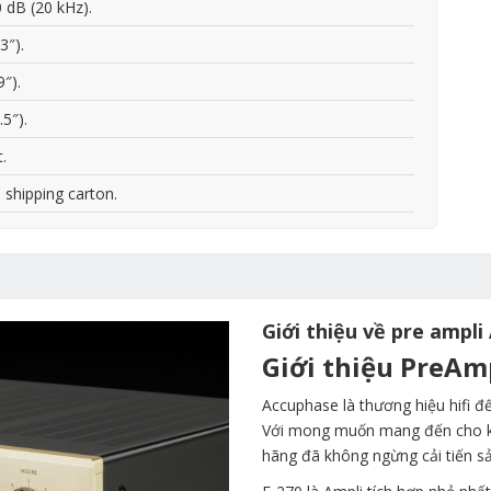
 dB (20 kHz).
3″).
″).
5″).
t.
n shipping carton.
Giới thiệu về pre ampl
Giới thiệu PreAm
Accuphase là thương hiệu hifi 
Với mong muốn mang đến cho khá
hãng đã không ngừng cải tiến s