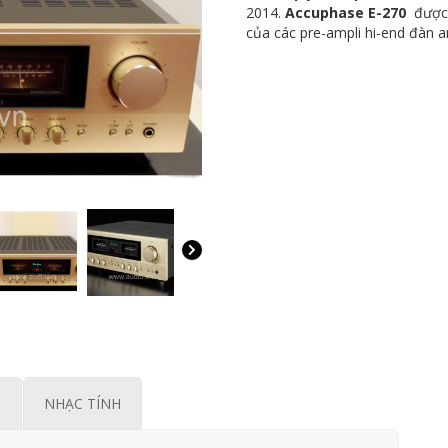
2014.
Accuphase E-270
được t
của các pre-ampli hi-end đàn
M
NHẠC TÍNH