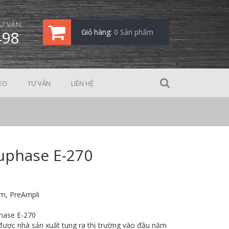
Ư VẤN
498
Giỏ hàng:
0 Sản phẩm
EO
TƯ VẤN
LIÊN HỆ
uphase E-270
ẩm
,
PreAmpli
hase E-270
ược nhà sản xuất tung ra thị trường vào đầu năm