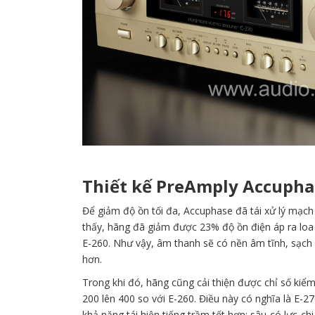
Thiết kế PreAmply Accupha
Để giảm độ ồn tối đa, Accuphase đã tái xử lý mạc
thấy, hãng đã giảm được 23% độ ồn điện áp ra lo
E-260. Như vậy, âm thanh sẽ có nền âm tĩnh, sạc
hơn.
Trong khi đó, hãng cũng cải thiện được chỉ số kiểm
200 lên 400 so với E-260. Điều này có nghĩa là E-2
khả năng tái hiện tiếng trầm tốt hơn: sâu-có lực-chi 