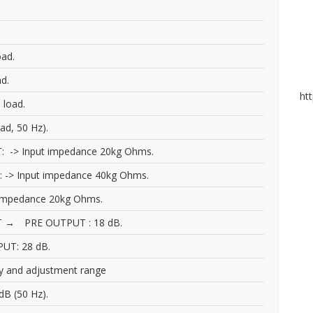
ad.
d.
ht
 load.
ad, 50 Hz).
: -> Input impedance 20kg Ohms.
-> Input impedance 40kg Ohms.
 impedance 20kg Ohms.
T → PRE OUTPUT : 18 dB.
T: 28 dB.
y and adjustment range
dB (50 Hz).