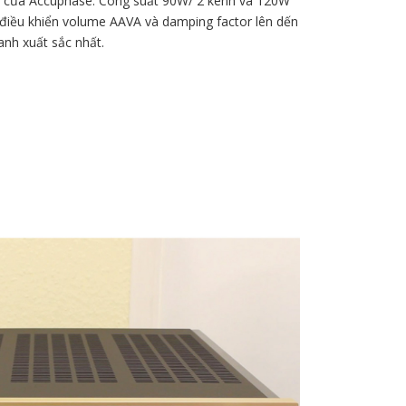
ất của Accuphase. Công suất 90W/ 2 kênh và 120W
điều khiển volume AAVA và damping factor lên dến
nh xuất sắc nhất.