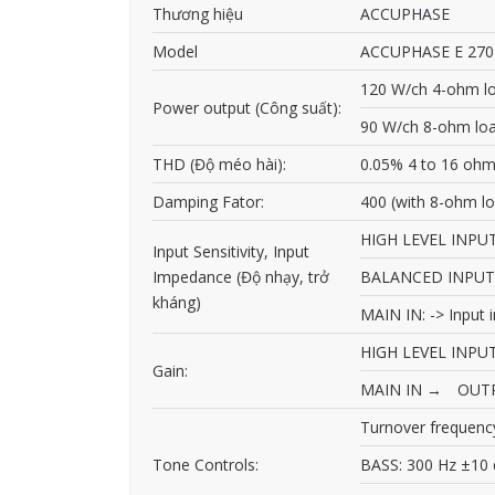
Thương hiệu
ACCUPHASE
Model
ACCUPHASE E 270
120 W/ch 4-ohm lo
Power output (Công suất):
90 W/ch 8-ohm loa
THD (Độ méo hài):
0.05% 4 to 16 ohm
Damping Fator:
400 (with 8-ohm lo
HIGH LEVEL INPUT
Input Sensitivity, Input
Impedance (Độ nhạy, trở
BALANCED INPUT: 
kháng)
MAIN IN: -> Input
HIGH LEVEL INPU
Gain:
MAIN IN → OUTPU
Turnover frequenc
Tone Controls:
BASS: 300 Hz ±10 