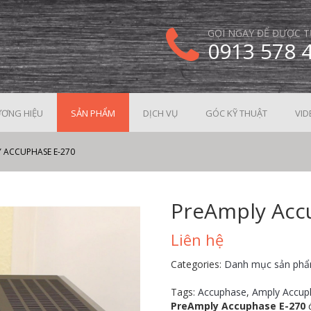
GỌI NGAY ĐỂ ĐƯỢC T
0913 578 
ƠNG HIỆU
SẢN PHẨM
DỊCH VỤ
GÓC KỸ THUẬT
VID
 ACCUPHASE E-270
PreAmply Acc
Liên hệ
Categories:
Danh mục sản ph
Tags:
Accuphase
,
Amply Accup
PreAmply Accuphase E-270
đ