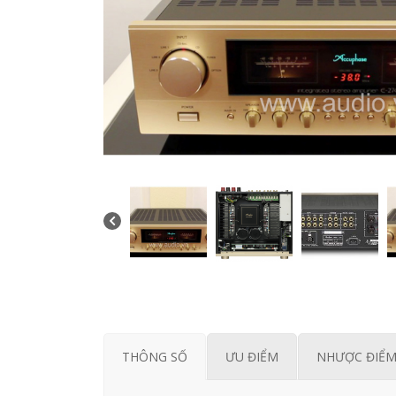
THÔNG SỐ
ƯU ĐIỂM
NHƯỢC ĐIỂ