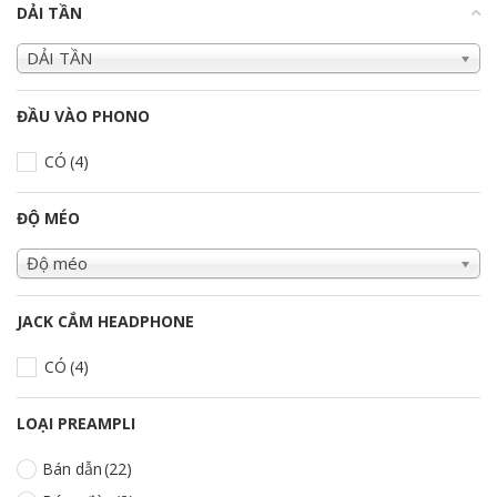
DẢI TẦN
+
DẢI TẦN
ĐẦU VÀO PHONO
CÓ
(4)
ĐỘ MÉO
Độ méo
JACK CẮM HEADPHONE
CÓ
(4)
LOẠI PREAMPLI
Bán dẫn
(22)