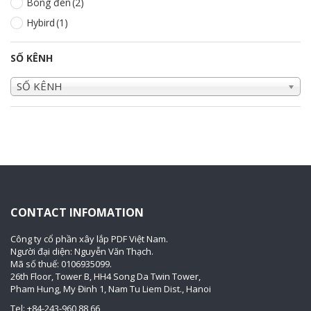
Bóng đèn
(2)
Hybird
(1)
SỐ KÊNH
SỐ KÊNH
CONTACT INFOMATION
Công ty cổ phần xây lắp PDF Việt Nam.
Người đại diện: Nguyễn Văn Thạch.
Mã số thuế: 0106935099.
26th Floor, Tower B, HH4 Song Da Twin Tower,
Pham Hung, My Đinh 1, Nam Tu Liem Dist., Hanoi
Tel: +84-243-960 88 66