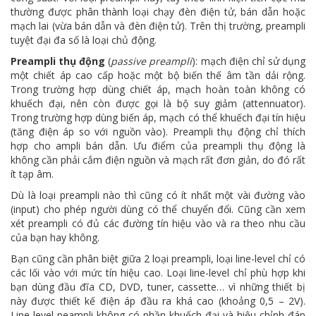
thường được phân thành loại chạy đèn điện tử, bán dẫn hoặc
mạch lai (vừa bán dẫn và đèn điện tử). Trên thị trường, preampli
tuyệt đại đa số là loại chủ động.
Preampli thụ động
(
passive preampli
): mạch điện chỉ sử dụng
một chiết áp cao cấp hoặc một bộ biến thế âm tần dải rộng.
Trong trường hợp dùng chiết áp, mạch hoàn toàn không có
khuếch đại, nên còn được gọi là bộ suy giảm (attennuator).
Trong trường hợp dùng biến áp, mạch có thể khuếch đại tín hiệu
(tăng điện áp so với nguồn vào). Preampli thụ động chỉ thích
hợp cho ampli bán dẫn. Ưu điểm của preampli thụ động là
không cần phải cắm điện nguồn và mạch rất đơn giản, do đó rất
ít tạp âm.
Dù là loại preampli nào thì cũng có ít nhất một vài đường vào
(input) cho phép người dùng có thể chuyển đổi. Cũng cần xem
xét preampli có đủ các đường tín hiệu vào và ra theo nhu cầu
của bạn hay không.
Bạn cũng cần phân biệt giữa 2 loại preampli, loại line-level chỉ có
các lối vào với mức tín hiệu cao. Loại line-level chỉ phù hợp khi
bạn dùng đầu đĩa CD, DVD, tuner, cassette… vì những thiết bị
này được thiết kế điện áp đầu ra khá cao (khoảng 0,5 – 2V).
Line-level peampli không có phần khuếch đại và hiệu chỉnh đáp