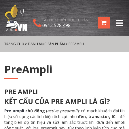
GỌI NGAY ĐỂ ĐƯỢC TƯ VẤN
0913 578 498
TRANG CHỦ
>
DANH MỤC SẢN PHẨM
>
PREAMPLI
PreAmpli
PRE AMPLI
KẾT CẤU CỦA PRE AMPLI LÀ GÌ?
Pre ampli
chủ động
(
active preampli
): có mạch khuếch đại tín
hiệu sử dụng các linh kiện tích cực như
đèn, transistor, IC
… để
tăng biên độ tín hiệu và sửa âm sắc trước khi đưa đến ampli
công suất. Với loại preampli này, tùy theo linh kiện tích cực mà