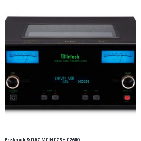
PreAmpli & DAC MCINTOSH C2600