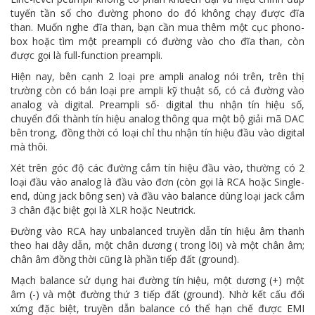
tuyến tần số cho đường phono do đó không chạy được đĩa
than. Muốn nghe đĩa than, bạn cần mua thêm một cục phono-
box hoặc tìm một preampli có đường vào cho đĩa than, còn
được gọi là full-function preampli.
Hiện nay, bên cạnh 2 loại pre ampli analog nói trên, trên thị
trường còn có bán loại pre ampli kỹ thuật số, có cả đường vào
analog và digital. Preampli số- digital thu nhận tín hiệu số,
chuyển đổi thành tín hiệu analog thông qua một bộ giải mã DAC
bên trong, đồng thời có loại chỉ thu nhận tín hiệu đầu vào digital
mà thôi.
Xét trên góc độ các đường cắm tín hiệu đầu vào, thường có 2
loại đầu vào analog là đầu vào đơn (còn gọi là RCA hoặc Single-
end, dùng jack bông sen) và đầu vào balance dùng loại jack cắm
3 chân đặc biệt gọi là XLR hoặc Neutrick.
Đường vào RCA hay unbalanced truyền dẫn tín hiệu âm thanh
theo hai dây dẫn, một chân dương ( trong lõi) và một chân âm;
chân âm đồng thời cũng là phần tiếp đất (ground).
Mạch balance sử dụng hai đường tín hiệu, một dương (+) một
âm (-) và một đường thứ 3 tiếp đất (ground). Nhờ kết cấu đối
xứng đặc biệt, truyền dẫn balance có thể hạn chế được EMI