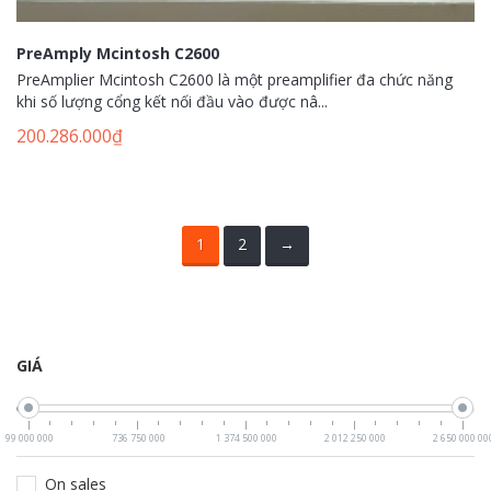
PreAmply Mcintosh C2600
PreAmplier Mcintosh C2600 là một preamplifier đa chức năng
khi số lượng cổng kết nối đầu vào được nâ...
200.286.000
₫
1
2
→
GIÁ
99 000 000
736 750 000
1 374 500 000
2 012 250 000
2 650 000 00
On sales