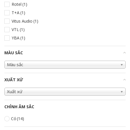
Rotel
(1)
T+A
(1)
Vitus Audio
(1)
VTL
(1)
YBA
(1)
MÀU SẮC
+
Màu sắc
XUẤT XỨ
+
Xuất xứ
CHỈNH ÂM SẮC
Có
(14)