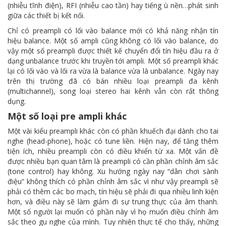
(nhiễu tĩnh điện), RFI (nhiễu cao tần) hay tiếng ù nền…phát sinh
giữa các thiết bị kết nối.
Chỉ có preampli có lối vào balance mới có khả năng nhận tín
hiệu balance. Một số ampli cũng không có lối vào balance, do
vậy một số preampli được thiết kế chuyển đổi tín hiệu đầu ra ở
dạng unbalance trước khi truyền tới ampli. Một số preampli khác
lại có lối vào và lối ra vừa là balance vừa là unbalance. Ngày nay
trên thị trường đã có bán nhiều loại preampli đa kênh
(multichannel), song loại stereo hai kênh vẫn còn rất thông
dụng.
Một số loại pre ampli khác
Một vài kiểu preampli khác còn có phần khuếch đại dành cho tai
nghe (head-phone), hoặc có tune liền. Hiện nay, để tăng thêm
tiện ích, nhiều preampli còn có điều khiển từ xa. Một vấn đề
được nhiều bạn quan tâm là preampli có cần phần chỉnh âm sắc
(tone control) hay không. Xu hướng ngày nay “dân chơi sành
điệu” không thích có phần chỉnh âm sắc vì như vậy preampli sẽ
phải có thêm các bo mạch, tín hiệu sẽ phải đi qua nhiều linh kiện
hơn, và điều này sẽ làm giảm đi sự trung thực của âm thanh.
Một số người lại muốn có phần này vì họ muốn điều chỉnh âm
sắc theo gu nghe của mình. Tuy nhiên thực tế cho thấy, những