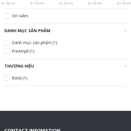
361 540 000
361 540 000
361 540 000
361 540 000
361 540 000
On sales
DANH MỤC SẢN PHẨM
+
Danh mục sản phẩm
(1)
PreAmpli
(1)
THƯƠNG HIỆU
+
Rotel
(1)
CONTACT INFOMATION