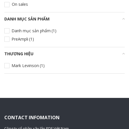
On sales
DANH MỤC SẢN PHẨM
+
Danh mục sản phẩm
(1)
PreAmpli
(1)
THƯƠNG HIỆU
+
Mark Levinson
(1)
CONTACT INFOMATION
Công ty cổ phần xây lắp PDF Việt Nam.