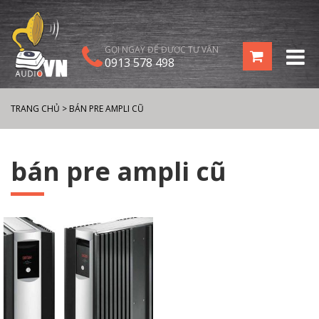
GỌI NGAY ĐỂ ĐƯỢC TƯ VẤN
0913 578 498
TRANG CHỦ
>
BÁN PRE AMPLI CŨ
bán pre ampli cũ