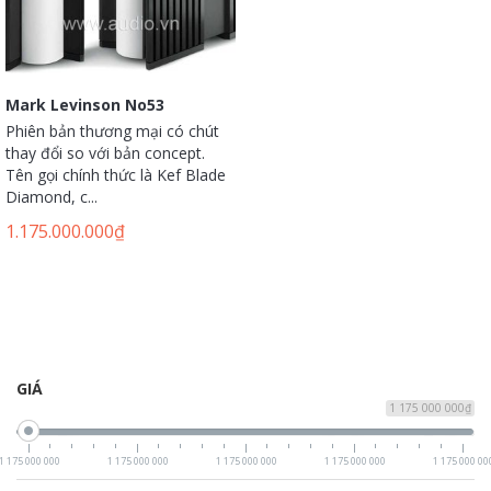
Mark Levinson No53
Phiên bản thương mại có chút
thay đổi so với bản concept.
Tên gọi chính thức là Kef Blade
Diamond, c...
1.175.000.000
₫
GIÁ
1 175 000 000₫
1 175 000 000
1 175 000 000
1 175 000 000
1 175 000 000
1 175 000 00