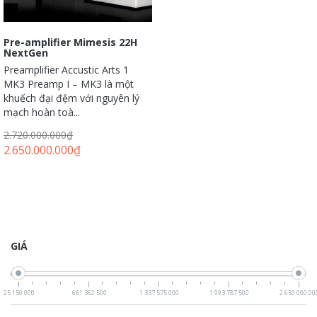
Pre-amplifier Mimesis 22H
NextGen
Preamplifier Accustic Arts 1
MK3 Preamp I – MK3 là một
khuếch đại đệm với nguyên lý
mạch hoàn toà...
2.720.000.000
₫
2.650.000.000
₫
GIÁ
25 150 000
681 362 500
1 337 575 000
1 993 787 500
2 650 000 00