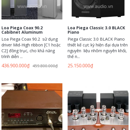
Loa Piega Coax 90.2
Loa Piega Classic 3.0 BLACK
Cabibnet Aluminum
Piano
Loa Piega Coax 90.2 sử dụng
Piega Classic 3.0 BLACK Piano
driver Mid-High ribbon [C1 hoặc
thiết kế cực kỳ hiện đại dựa trên
C2] đồng trục, cho khả năng
nguyên liệu nhôm nguyên khối,
trình diễn ...
thế n...
436.900.000
₫
25.150.000
₫
459.800.000
₫