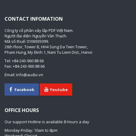
CONTACT INFOMATION
Công ty cổ phần xây lắp PDF Việt Nam.
Người đại diện: Nguyễn Văn Thạch.
Mã số thuế: 0106935099.
26th Floor, Tower B, HH4 Song Da Twin Tower,
Pham Hung, My Đinh 1, Nam Tu Liem Dist., Hanoi
Tel: +84-243-960 88 66
Fax: +84-243-960 88 66
Email: info@audio.vn
Facebook
Youtube
OFFICE HOURS
Our support Hotline is available 8 Hours a day
Monday-Friday: 10am to 8pm
Weekend: Closed