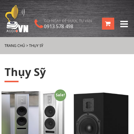
GỌI NGAY ĐỂ ĐƯỢC TƯ VẤN
0913 578 498
TRANG CHỦ
>
THỤY SỸ
Thụy Sỹ
Sale!