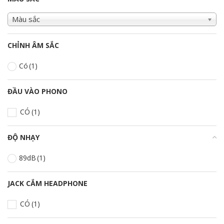
Màu sắc
CHỈNH ÂM SẮC
Có
(1)
ĐẦU VÀO PHONO
CÓ
(1)
ĐỘ NHẠY
+
89dB
(1)
JACK CẮM HEADPHONE
CÓ
(1)