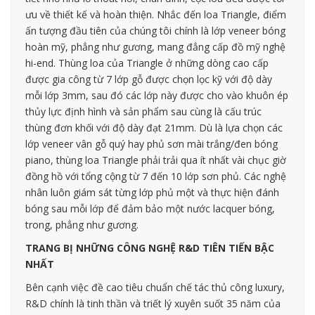
ưu về thiết kế và hoàn thiện. Nhắc đến loa Triangle, điểm
ấn tượng đầu tiên của chúng tôi chính là lớp veneer bóng
hoàn mỹ, phẳng như gương, mang đẳng cấp đồ mỹ nghệ
hi-end. Thùng loa của Triangle ở những dòng cao cấp
được gia công từ 7 lớp gỗ được chọn lọc kỹ với độ dày
mỗi lớp 3mm, sau đó các lớp này được cho vào khuôn ép
thủy lực định hình và sản phẩm sau cùng là cấu trúc
thùng đơn khối với độ dày đạt 21mm. Dù là lựa chọn các
lớp veneer vân gỗ quý hay phủ sơn mài trắng/đen bóng
piano, thùng loa Triangle phải trải qua ít nhất vài chục giờ
đồng hồ với tổng cộng từ 7 đến 10 lớp sơn phủ. Các nghệ
nhân luôn giám sát từng lớp phủ một và thực hiện đánh
bóng sau mỗi lớp để đảm bảo một nước lacquer bóng,
trong, phẳng như gương.
TRANG BỊ NHỮNG CÔNG NGHỆ R&D TIÊN TIẾN BẬC
NHẤT
Bên cạnh việc đề cao tiêu chuẩn chế tác thủ công luxury,
R&D chính là tinh thần và triết lý xuyên suốt 35 năm của