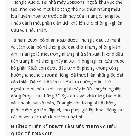
Triangle Audio. Tại nhà máy Soissons, ngoài khu vực chế
tạo, nhà kho và một bảo tàng nhỏ nơi chứa những mẫu
loa huyền thoại từ trước đến nay của Triangle, hãng loa
Pháp dành một phần diện tích khá lớn cho phòng Nghiên
Cứu và Phát Triển.
Từ năm 2009, bộ phận R&D được Triangle đầu tư mạnh
và tách toàn bộ hệ thống đo đạt khỏi những phòng kiểm
âm. Trianlge là một trong những nhà sản xuất hi-end đầu
tiên trang bị hệ thống máy in 3D. Phòng nghiên cứu thuộc
bộ phận R&D còn được đầu tư một phòng không cộng
hưởng (anechoic room) riêng, để thực hiện những đo đạt
cần thiết. Để có thể liên tục đưa ra những mẫu thử
nghiệm mới, bên cạnh trang bị máy in 3D chuyên nghiệp
dòng Projet của hãng 3D Systems với khả năng tạo mẫu
vật nhanh, sai số thấp, Triangle còn trang bị hệ thống
phần mềm giả lập Klippel, cho phép giả lập hoạt động của
các driver, các mẫu loa trên máy tính.
NHỮNG THIẾT KẾ DRIVER LÀM NÊN THƯƠNG HIỆU
QUỐC TẾ TRIANGLE