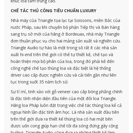
khúc loa tầm trung cao.
CHẾ TÁC THỦ CÔNG TIÊU CHUẨN LUXURY
Nhà máy của Triangle tọa lạc tại Soissons, miền Bắc của
nước Pháp, sau khi chuyển bộ phận Tiếp thị và Bán hàng
sang trụ sở mới của hãng ở Bordeuax, nhà máy Triangle
đơn thuần phục vụ cho hai mảng sản xuất và nghiên cứu.
Triangle Audio tự hào là một trong số rất ít các nhà sản
xuất hi-end trên thế giới có thể tự thiết kế, chế tạo và
hoàn thiện mọi bộ phân của loa, trong đó phải kể đến
công nghệ chế tạo thùng loa và đặc biệt là hệ thống
driver cao cấp được nghiên cứu và cải tiến gần như liên
tục trong suốt 35 năm lịch sử.
Sự tỉ mỉ, tinh xảo với gỗ veneer cao cấp bóng phẳng chính
là đặc tính nhận diện đầu tiên của một đôi loa Triangle.
Hãng loa Pháp luôn đặt trọng việc chế tác thùng loa kể cả
ngoại hình lẫn đặc tính âm học. Là nhà sản xuất đầu tiên
trên thể giới đưa ra thiết kế thùng loa có hai mặt bên
được uốn cong giúp hạn chế tối đa sóng đứng gây cộng
hưởng, Triangle Audio cũng đưa ra những thiết kế làm