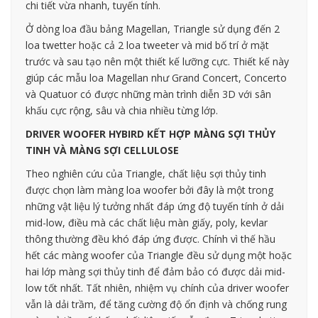
chi tiết vừa nhanh, tuyến tính.
Ở dòng loa đầu bảng Magellan, Triangle sử dụng đến 2
loa twetter hoặc cả 2 loa tweeter và mid bố trí ở mặt
trước và sau tạo nên một thiết kế lưỡng cực. Thiết kế này
giúp các mẫu loa Magellan như Grand Concert, Concerto
và Quatuor có được những màn trình diễn 3D với sân
khấu cực rộng, sâu và chia nhiều từng lớp.
DRIVER WOOFER HYBIRD KẾT HỢP MÀNG SỢI THỦY
TINH VÀ MÀNG SỢI CELLULOSE
Theo nghiên cứu của Triangle, chất liệu sợi thủy tinh
được chọn làm màng loa woofer bởi đây là một trong
những vật liệu lý tưởng nhất đáp ứng độ tuyến tính ở dải
mid-low, điều mà các chất liệu màn giấy, poly, kevlar
thông thường đều khó đáp ứng được. Chính vì thế hầu
hết các màng woofer của Triangle đều sử dụng một hoặc
hai lớp màng sợi thủy tinh để đảm bảo có được dải mid-
low tốt nhất. Tất nhiên, nhiệm vụ chính của driver woofer
vẫn là dải trầm, để tăng cường độ ổn định và chống rung