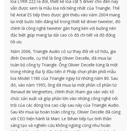
loa LYRR 222 ra đời, thiết kế loa cột 5 driver cho đến nay
vẫn được xem là mẫu loa nổi tiếng nhất của Triangle. Thế
hệ Antal ES tiếp theo được giới thiệu vào năm 2004 mang
lại một bước tiến đáng kể trong thiết kế driver tweeter, đó
chính là công nghệ tweeter găn họng kèn với buồng nén
đặc biệt giúp mang lại dải cao có độ chi tiết và độ động
tối ưu.
Năm 2006, Triangle Audio có sự thay đổi về sở hữu, gia
đình Decelle, cụ thể là ông Olivier Decelle, đã mua lại
toàn bộ công ty Triangle. Ông Olivier Decelle từng là một
trong những đại lý đầu tiên ở Pháp chọn phân phối mẫu
loa Model 1180 của Triangle ngay từ những năm 80. Sau
đó, vào năm 1995, ông đã mua lại một phần cổ phần từ
Renaud de Vergnettes, chính thức tham gia vào việc tổ
chức sản xuất và góp phần lớn vào những công nghệ nổi
trội của các dòng loa cao cấp sau này của Triangle Audio.
Sau khi mua lại hoàn toàn công ty, Olivier Decelle đã cùng
với CEO hiện hành là Marc Le Bihan tiếp tục tinh thần
sáng tạo và nghiên cứu không ngừng cũng như hoàn