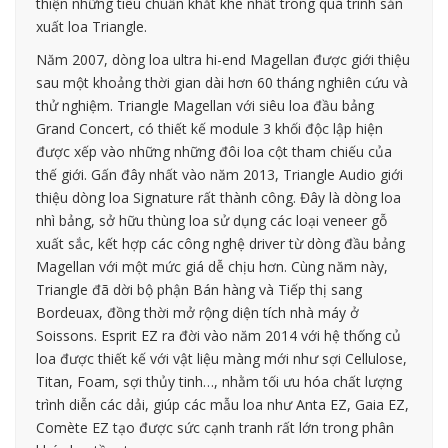
thiện những tiêu chuẩn khắt khe nhất trong quá trình sản
xuất loa Triangle.
Năm 2007, dòng loa ultra hi-end Magellan được giới thiệu
sau một khoảng thời gian dài hơn 60 tháng nghiên cứu và
thử nghiệm. Triangle Magellan với siêu loa đầu bảng
Grand Concert, có thiết kế module 3 khối độc lập hiện
được xếp vào những những đôi loa cột tham chiếu của
thế giới. Gấn đây nhất vào năm 2013, Triangle Audio giới
thiệu dòng loa Signature rất thành công. Đây là dòng loa
nhì bảng, sở hữu thùng loa sử dụng các loại veneer gỗ
xuất sắc, kết hợp các công nghệ driver từ dòng đầu bảng
Magellan với một mức giá dễ chịu hơn. Cùng năm này,
Triangle đã dời bộ phận Bán hàng và Tiếp thị sang
Bordeuax, đồng thời mở rộng diện tích nhà máy ở
Soissons. Esprit EZ ra đời vào năm 2014 với hệ thống củ
loa được thiết kế với vật liệu màng mới như sợi Cellulose,
Titan, Foam, sợi thủy tinh…, nhằm tối ưu hóa chất lượng
trình diễn các dải, giúp các mẫu loa như Anta EZ, Gaia EZ,
Comète EZ tạo được sức cạnh tranh rất lớn trong phân