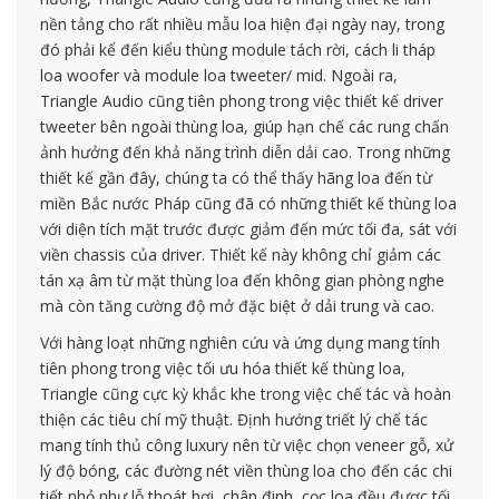
nền tảng cho rất nhiều mẫu loa hiện đại ngày nay, trong
đó phải kể đến kiểu thùng module tách rời, cách li tháp
loa woofer và module loa tweeter/ mid. Ngoài ra,
Triangle Audio cũng tiên phong trong việc thiết kế driver
tweeter bên ngoài thùng loa, giúp hạn chế các rung chấn
ảnh hưởng đến khả năng trình diễn dải cao. Trong những
thiết kế gần đây, chúng ta có thể thấy hãng loa đến từ
miền Bắc nước Pháp cũng đã có những thiết kế thùng loa
với diện tích mặt trước được giảm đến mức tối đa, sát với
viền chassis của driver. Thiết kế này không chỉ giảm các
tán xạ âm từ mặt thùng loa đến không gian phòng nghe
mà còn tăng cường độ mở đặc biệt ở dải trung và cao.
Với hàng loạt những nghiên cứu và ứng dụng mang tính
tiên phong trong việc tối ưu hóa thiết kế thùng loa,
Triangle cũng cực kỳ khắc khe trong việc chế tác và hoàn
thiện các tiêu chí mỹ thuật. Định hướng triết lý chế tác
mang tính thủ công luxury nên từ việc chọn veneer gỗ, xử
lý độ bóng, các đường nét viền thùng loa cho đến các chi
tiết nhỏ như lỗ thoát hơi, chân đinh, cọc loa đều được tối