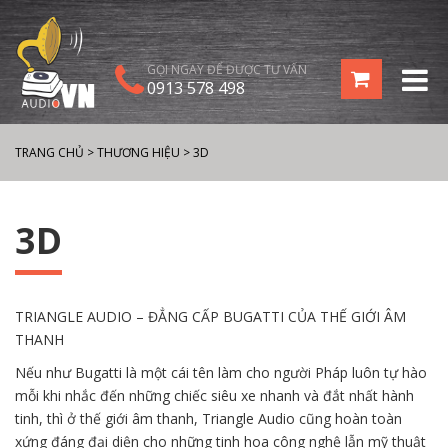
GỌI NGAY ĐỂ ĐƯỢC TƯ VẤN
0913 578 498
TRANG CHỦ
>
THƯƠNG HIỆU
>
3D
3D
TRIANGLE AUDIO – ĐẲNG CẤP BUGATTI CỦA THẾ GIỚI ÂM
THANH
Nếu như Bugatti là một cái tên làm cho người Pháp luôn tự hào
mỗi khi nhắc đến những chiếc siêu xe nhanh và đắt nhất hành
tinh, thì ở thế giới âm thanh, Triangle Audio cũng hoàn toàn
xứng đáng đại diện cho những tinh hoa công nghệ lẫn mỹ thuật