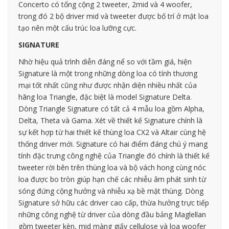
Concerto có tổng cộng 2 tweeter, 2mid và 4 woofer,
trong đó 2 bộ driver mid và tweeter được bố trí ở mặt loa
tạo nên một cấu trúc loa lưỡng cực.
SIGNATURE
Nhờ hiệu quả trình diễn đáng nể so với tầm giá, hiện
Signature là một trong những dòng loa có tính thương
mại tốt nhất cũng như được nhận diện nhiều nhất của
hãng loa Triangle, đặc biệt là model Signature Delta.
Dòng Triangle Signature có tất cả 4 mẫu loa gồm Alpha,
Delta, Theta và Gama. Xét về thiết kế Signature chính là
sự kết hợp từ hai thiết kế thùng loa CX2 và Altair cùng hệ
thống driver mới. Signature có hai điểm đáng chú ý mang
tính đặc trưng công nghệ của Triangle đó chính là thiết kế
tweeter rời bên trên thùng loa và bộ vách hong cùng nóc
loa được bo tròn giúp hạn chế các nhiễu âm phát sinh từ
sóng đứng cộng hưởng và nhiễu xạ bề mặt thùng. Dòng
Signature sở hữu các driver cao cấp, thừa hưởng trực tiếp
những công nghệ từ driver của dòng đầu bảng Maglellan
gồm tweeter kèn, mid màng giấy cellulose và loa woofer