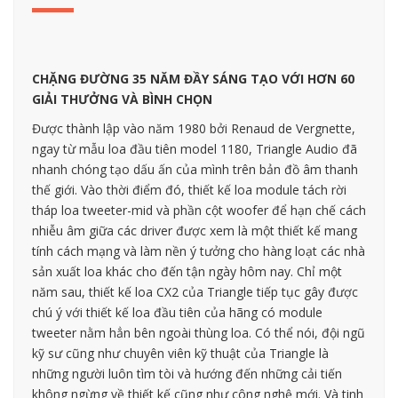
CHẶNG ĐƯỜNG 35 NĂM ĐẦY SÁNG TẠO VỚI HƠN 60
GIẢI THƯỞNG VÀ BÌNH CHỌN
Được thành lập vào năm 1980 bởi Renaud de Vergnette,
ngay từ mẫu loa đầu tiên model 1180, Triangle Audio đã
nhanh chóng tạo dấu ấn của mình trên bản đồ âm thanh
thế giới. Vào thời điểm đó, thiết kế loa module tách rời
tháp loa tweeter-mid và phần cột woofer để hạn chế cách
nhiễu âm giữa các driver được xem là một thiết kế mang
tính cách mạng và làm nền ý tưởng cho hàng loạt các nhà
sản xuất loa khác cho đến tận ngày hôm nay. Chỉ một
năm sau, thiết kế loa CX2 của Triangle tiếp tục gây được
chú ý với thiết kế loa đầu tiên của hãng có module
tweeter nằm hẳn bên ngoài thùng loa. Có thể nói, đội ngũ
kỹ sư cũng như chuyên viên kỹ thuật của Triangle là
những người luôn tìm tòi và hướng đến những cải tiến
không ngừng về thiết kế cũng như công nghệ mới. Và tinh