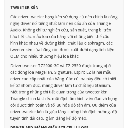
TWEETER KÈN
Các driver tweeter họng kèn sử dụng củ nén chính là công
nghệ driver nổi tiếng nhất làm nên dấu ấn của Triangle
Audio. Không chỉ tự nghiên cứu, sản xuất, trang bị trên
hầu hết các mẫu loa của hãng với những biến thể cấu
hình khác nhau về đường kính, chất liệu diaphragm, các
tweeter kèn của hãng còn được xuất dưới dạng linh kiện
OEM cho nhiều thương hiệu loa khác.
Driver tweeter TZ2900 GC và TZ 2550 được trang bị ở
các dòng loa Magellan, Signature, Espirit EZ là hai mẫu
driver cao cấp nhất của hãng. Các củ loa này đều có thiết
kế từ nhôm đúc, màng driver làm từ chất liệu titanium.
Một trong những chi tiết quan trọng của tweeter kèn
Triangle chính là chiếc mũi định âm hình viên đạn và họng
còi được tính toán và tối ưu hóa độ tán âm. Ưu điểm của
driver tweeter kèn là giúp tăng cường tính định hướng, độ
tuyến tính dải cao, giảm đáng kể độ méo.
DRIVER MID MÀNG GIẤY SỢI CELLULOSE