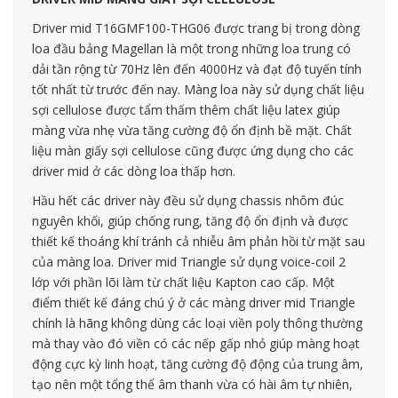
Driver mid T16GMF100-THG06 được trang bị trong dòng
loa đầu bảng Magellan là một trong những loa trung có
dải tần rộng từ 70Hz lên đến 4000Hz và đạt độ tuyến tính
tốt nhất từ trước đến nay. Màng loa này sử dụng chất liệu
sợi cellulose được tẩm thấm thêm chất liệu latex giúp
màng vừa nhẹ vừa tăng cường độ ổn định bề mặt. Chất
liệu màn giấy sợi cellulose cũng được ứng dụng cho các
driver mid ở các dòng loa thấp hơn.
Hầu hết các driver này đều sử dụng chassis nhôm đúc
nguyên khối, giúp chống rung, tăng độ ổn định và được
thiết kế thoáng khí tránh cả nhiễu âm phản hồi từ mặt sau
của màng loa. Driver mid Triangle sử dụng voice-coil 2
lớp với phần lõi làm từ chất liệu Kapton cao cấp. Một
điểm thiết kế đáng chú ý ở các màng driver mid Triangle
chính là hãng không dùng các loại viền poly thông thường
mà thay vào đó viền có các nếp gấp nhỏ giúp màng hoạt
động cực kỳ linh hoạt, tăng cường độ động của trung âm,
tạo nên một tổng thể âm thanh vừa có hài âm tự nhiên,