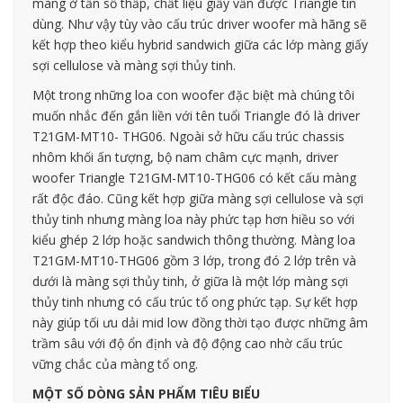
màng ở tần số thấp, chất liệu giấy vẫn được Triangle tin
dùng. Như vậy tùy vào cấu trúc driver woofer mà hãng sẽ
kết hợp theo kiểu hybrid sandwich giữa các lớp màng giấy
sợi cellulose và màng sợi thủy tinh.
Một trong những loa con woofer đặc biệt mà chúng tôi
muốn nhắc đến gắn liền với tên tuổi Triangle đó là driver
T21GM-MT10- THG06. Ngoài sở hữu cấu trúc chassis
nhôm khối ấn tượng, bộ nam châm cực mạnh, driver
woofer Triangle T21GM-MT10-THG06 có kết cấu màng
rất độc đáo. Cũng kết hợp giữa màng sợi cellulose và sợi
thủy tinh nhưng màng loa này phức tạp hơn hiều so với
kiểu ghép 2 lớp hoặc sandwich thông thường. Màng loa
T21GM-MT10-THG06 gồm 3 lớp, trong đó 2 lớp trên và
dưới là màng sợi thủy tinh, ở giữa là một lớp màng sợi
thủy tinh nhưng có cấu trúc tổ ong phức tạp. Sự kết hợp
này giúp tối ưu dải mid low đồng thời tạo được những âm
trầm sâu với độ ổn định và độ động cao nhờ cấu trúc
vững chắc của màng tổ ong.
MỘT SỐ DÒNG SẢN PHẨM TIÊU BIỂU