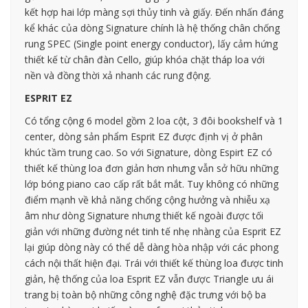
kết hợp hai lớp màng sợi thủy tinh và giấy. Đến nhấn đáng
kể khác của dòng Signature chính là hệ thống chân chống
rung SPEC (Single point energy conductor), lấy cảm hứng
thiết kế từ chân đàn Cello, giúp khóa chặt tháp loa với
nền và đồng thời xả nhanh các rung động.
ESPRIT EZ
Có tổng cộng 6 model gồm 2 loa cột, 3 đôi bookshelf và 1
center, dòng sản phẩm Esprit EZ được định vị ở phân
khúc tầm trung cao. So với Signature, dòng Espirt EZ có
thiết kế thùng loa đơn giản hơn nhưng vẫn sở hữu những
lớp bóng piano cao cấp rất bắt mắt. Tuy không có những
điểm mạnh về khả năng chống cộng hưởng và nhiễu xạ
âm như dòng Signature nhưng thiết kế ngoài được tối
giản với những đường nét tinh tế nhẹ nhàng của Esprit EZ
lại giúp dòng này có thể dễ dàng hòa nhập với các phong
cách nội thất hiện đại. Trái với thiết kế thùng loa được tinh
giản, hệ thống của loa Esprit EZ vẫn được Triangle ưu ái
trang bị toàn bộ những công nghệ đặc trưng với bộ ba