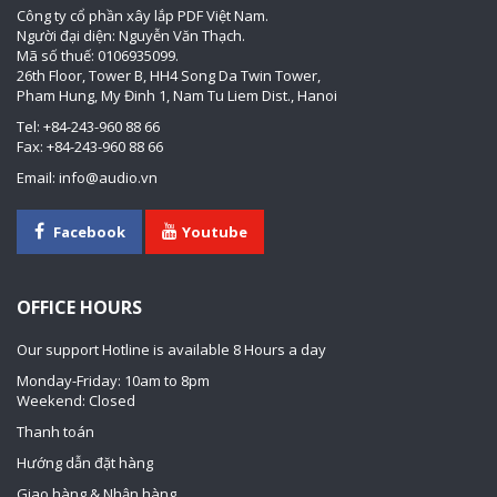
Công ty cổ phần xây lắp PDF Việt Nam.
Người đại diện: Nguyễn Văn Thạch.
Mã số thuế: 0106935099.
26th Floor, Tower B, HH4 Song Da Twin Tower,
Pham Hung, My Đinh 1, Nam Tu Liem Dist., Hanoi
Tel: +84-243-960 88 66
Fax: +84-243-960 88 66
Email: info@audio.vn
Facebook
Youtube
OFFICE HOURS
Our support Hotline is available 8 Hours a day
Monday-Friday: 10am to 8pm
Weekend: Closed
Thanh toán
Hướng dẫn đặt hàng
Giao hàng & Nhận hàng