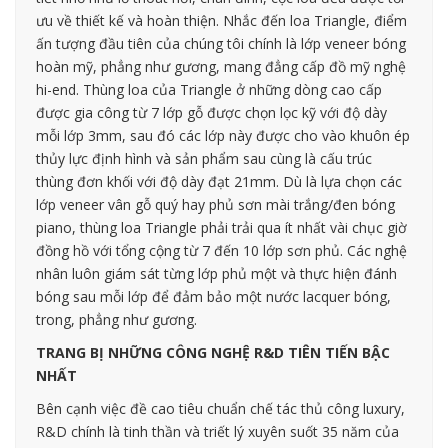
ưu về thiết kế và hoàn thiện. Nhắc đến loa Triangle, điểm
ấn tượng đầu tiên của chúng tôi chính là lớp veneer bóng
hoàn mỹ, phẳng như gương, mang đẳng cấp đồ mỹ nghệ
hi-end. Thùng loa của Triangle ở những dòng cao cấp
được gia công từ 7 lớp gỗ được chọn lọc kỹ với độ dày
mỗi lớp 3mm, sau đó các lớp này được cho vào khuôn ép
thủy lực định hình và sản phẩm sau cùng là cấu trúc
thùng đơn khối với độ dày đạt 21mm. Dù là lựa chọn các
lớp veneer vân gỗ quý hay phủ sơn mài trắng/đen bóng
piano, thùng loa Triangle phải trải qua ít nhất vài chục giờ
đồng hồ với tổng cộng từ 7 đến 10 lớp sơn phủ. Các nghệ
nhân luôn giám sát từng lớp phủ một và thực hiện đánh
bóng sau mỗi lớp để đảm bảo một nước lacquer bóng,
trong, phẳng như gương.
TRANG BỊ NHỮNG CÔNG NGHỆ R&D TIÊN TIẾN BẬC
NHẤT
Bên cạnh việc đề cao tiêu chuẩn chế tác thủ công luxury,
R&D chính là tinh thần và triết lý xuyên suốt 35 năm của