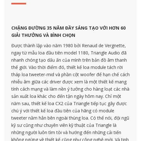
CHẶNG ĐƯỜNG 35 NĂM ĐẦY SÁNG TẠO VỚI HƠN 60
GIẢI THƯỞNG VÀ BÌNH CHỌN
Được thành lập vào năm 1980 bởi Renaud de Vergnette,
ngay từ mẫu loa đầu tiên model 1180, Triangle Audio đã
nhanh chóng tạo dấu ấn của mình trên bản đồ âm thanh
thế giới. Vào thời điểm đó, thiết kế loa module tách rời
tháp loa tweeter-mid và phần cột woofer để hạn chế cách
nhiễu âm giữa các driver được xem là một thiết kế mang
tính cách mạng và làm nền ý tưởng cho hàng loạt các nhà
sản xuất loa khác cho đến tận ngày hôm nay. Chỉ một
năm sau, thiết kế loa CX2 của Triangle tiếp tục gây được
chú ý với thiết kế loa đầu tiên của hãng có module
tweeter nằm hẳn bên ngoài thùng loa. Có thể nói, đội ngũ
kỹ sư cũng như chuyên viên kỹ thuật của Triangle là
những người luôn tìm tòi và hướng đến những cải tiến
không ngừng về thiết kế cũng như công nghệ mới. Và tinh