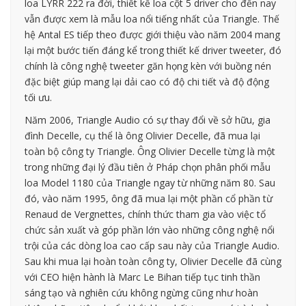
loa LYRR 222 ra đời, thiết kế loa cột 5 driver cho đến nay
vẫn được xem là mẫu loa nổi tiếng nhất của Triangle. Thế
hệ Antal ES tiếp theo được giới thiệu vào năm 2004 mang
lại một bước tiến đáng kể trong thiết kế driver tweeter, đó
chính là công nghệ tweeter găn họng kèn với buồng nén
đặc biệt giúp mang lại dải cao có độ chi tiết và độ động
tối ưu.
Năm 2006, Triangle Audio có sự thay đổi về sở hữu, gia
đình Decelle, cụ thể là ông Olivier Decelle, đã mua lại
toàn bộ công ty Triangle. Ông Olivier Decelle từng là một
trong những đại lý đầu tiên ở Pháp chọn phân phối mẫu
loa Model 1180 của Triangle ngay từ những năm 80. Sau
đó, vào năm 1995, ông đã mua lại một phần cổ phần từ
Renaud de Vergnettes, chính thức tham gia vào việc tổ
chức sản xuất và góp phần lớn vào những công nghệ nổi
trội của các dòng loa cao cấp sau này của Triangle Audio.
Sau khi mua lại hoàn toàn công ty, Olivier Decelle đã cùng
với CEO hiện hành là Marc Le Bihan tiếp tục tinh thần
sáng tạo và nghiên cứu không ngừng cũng như hoàn