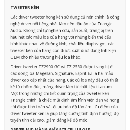
TWEETER KÈN
Các driver tweeter họng kèn sử dụng củ nén chính là công
nghệ driver nổi tiếng nhất làm nên dấu ấn của Triangle
Audio. Không chỉ tự nghiên cứu, sản xuất, trang bị trên
hầu hết các mẫu loa của hãng với những biến thể cấu
hình khác nhau về đường kính, chất liệu diaphragm, các
tweeter kèn của hãng còn được xuất dưới dạng linh kiện
OEM cho nhiều thương hiệu loa khác.
Driver tweeter TZ2900 GC và TZ 2550 được trang bị ở
các dòng loa Magellan, Signature, Espirit EZ là hai mẫu
driver cao cấp nhất của hãng. Các củ loa này đều có thiết
kế từ nhôm đúc, màng driver làm từ chất liệu titanium.
Một trong những chi tiết quan trọng của tweeter kèn
Triangle chính là chiếc mũi định âm hình viên đạn và họng
còi được tính toán và tối ưu hóa độ tán âm. Ưu điểm của
driver tweeter kèn là giúp tăng cường tính định hướng, độ
tuyến tính dải cao, giảm đáng kể độ méo.
DRIVER MID MÀNG GIẤY SỢI CELLULOSE