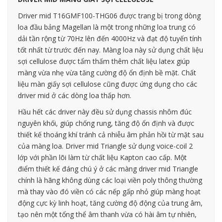
Driver mid T16GMF100-THG06 được trang bị trong dòng
loa đầu bảng Magellan là một trong những loa trung có
dải tần rộng từ 70Hz lên đến 4000Hz và đạt độ tuyến tính
tốt nhất từ trước đến nay. Màng loa này sử dụng chất liệu
sợi cellulose được tẩm thấm thêm chất liệu latex giúp
màng vừa nhẹ vừa tăng cường độ ổn định bề mặt. Chất
liệu màn giấy sợi cellulose cũng được ứng dụng cho các
driver mid ở các dòng loa thấp hơn.
Hầu hết các driver này đều sử dụng chassis nhôm đúc
nguyên khối, giúp chống rung, tăng độ ổn định và được
thiết kế thoáng khí tránh cả nhiễu âm phản hồi từ mặt sau
của màng loa. Driver mid Triangle sử dụng voice-coil 2
lớp với phần lõi làm từ chất liệu Kapton cao cấp. Một
điểm thiết kế đáng chú ý ở các màng driver mid Triangle
chính là hãng không dùng các loại viền poly thông thường
mà thay vào đó viền có các nếp gấp nhỏ giúp màng hoạt
động cực kỳ linh hoạt, tăng cường độ động của trung âm,
tạo nên một tổng thể âm thanh vừa có hài âm tự nhiên,