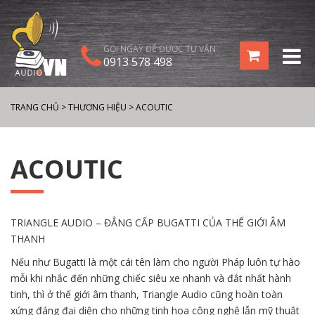
GỌI NGAY ĐỂ ĐƯỢC TƯ VẤN
0913 578 498
TRANG CHỦ
>
THƯƠNG HIỆU
>
ACOUTIC
ACOUTIC
TRIANGLE AUDIO – ĐẲNG CẤP BUGATTI CỦA THẾ GIỚI ÂM
THANH
Nếu như Bugatti là một cái tên làm cho người Pháp luôn tự hào
mỗi khi nhắc đến những chiếc siêu xe nhanh và đắt nhất hành
tinh, thì ở thế giới âm thanh, Triangle Audio cũng hoàn toàn
xứng đáng đại diện cho những tinh hoa công nghệ lẫn mỹ thuật