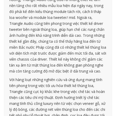
nền tảng cho rất nhiều mẫu loa hiện đại ngày nay, trong
đó phải kể đến kiểu thùng module tách rời, cách li tháp
loa woofer và module loa tweeter/ mid. Ngoài ra,
Triangle Audio cũng tiên phong trong việc thiết kế driver
tweeter bên ngoài thùng loa, giúp hạn chế các rung chấn
ảnh hưởng đến khả năng trình diễn dải cao. Trong những
thiết kế gần đây, chúng ta có thể thấy hãng loa đến từ
miền Bắc nước Pháp cũng đã có những thiết kế thùng loa
với diện tích mặt trước được giảm đến mức tối đa, sát với
viền chassis của driver. Thiết kế này không chỉ giảm các
tán xạ âm từ mặt thùng loa đến không gian phòng nghe
mà còn tăng cường độ mở đặc biệt ở dải trung và cao.
Với hàng loạt những nghiên cứu và ứng dụng mang tính
tiên phong trong việc tối ưu hóa thiết kế thùng loa,
Triangle cũng cực kỳ khắc khe trong việc chế tác và hoàn
thiện các tiêu chí mỹ thuật. Định hướng triết lý chế tác
mang tính thủ công luxury nên từ việc chọn veneer gỗ, xử
lý độ bóng, các đường nét viền thùng loa cho đến các chi
tiết nhỏ như lỗ thoát hơi, chân đinh, cọc loa đều được tối