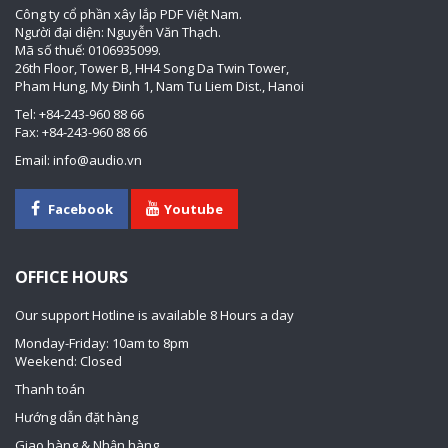
Công ty cổ phần xây lắp PDF Việt Nam.
Người đại diện: Nguyễn Văn Thạch.
Mã số thuế: 0106935099.
26th Floor, Tower B, HH4 Song Da Twin Tower,
Pham Hung, My Đinh 1, Nam Tu Liem Dist., Hanoi
Tel: +84-243-960 88 66
Fax: +84-243-960 88 66
Email: info@audio.vn
Facebook
Youtube
OFFICE HOURS
Our support Hotline is available 8 Hours a day
Monday-Friday: 10am to 8pm
Weekend: Closed
Thanh toán
Hướng dẫn đặt hàng
Giao hàng & Nhận hàng