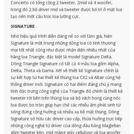
Concerto có tổng cộng 2 tweeter, 2mid và 4 woofer,
trong đó 2 bộ driver mid và tweeter được bố trí ở mặt loa
tạo nên một cấu trúc loa lưỡng cực.
SIGNATURE
Nhờ hiệu quả trình diễn đáng nể so với tầm giá, hiện
Signature là một trong những dòng loa có tính thương
mại tốt nhất cũng như được nhận diện nhiều nhất của
hãng loa Triangle, đặc biệt là model Signature Delta.
Dòng Triangle Signature có tất cả 4 mẫu loa gồm Alpha,
Delta, Theta và Gama. Xét về thiết kế Signature chính là
sự kết hợp từ hai thiết kế thùng loa CX2 và Altair cùng hệ
thống driver mới. Signature có hai điểm đáng chú ý mang
tính đặc trưng công nghệ của Triangle đó chính là thiết kế
tweeter rời bên trên thùng loa và bộ vách hong cùng nóc
loa được bo tròn giúp hạn chế các nhiễu âm phát sinh từ
sóng đứng cộng hưởng và nhiễu xạ bề mặt thùng. Dòng
Signature sở hữu các driver cao cấp, thừa hưởng trực tiếp
những công nghệ từ driver của dòng đầu bảng Maglellan
gồm tweeter kèn, mid màng giấy cellulose và loa woofer