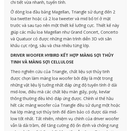
chi tiết vừa nhanh, tuyến tính.
Ở dòng loa đầu bảng Magellan, Triangle sử dụng đến 2
loa twetter hoặc cả 2 loa tweeter và mid bố trí ở mặt
trước và sau tạo nên một thiết kế lưỡng cực. Thiết kế này
giúp các mẫu loa Magellan như Grand Concert, Concerto
và Quatuor có được những màn trình diễn 3D với sân
khấu cực rộng, sâu và chia nhiều từng lớp.
DRIVER WOOFER HYBIRD KẾT HỢP MÀNG SỢI THỦY
TINH VÀ MÀNG SỢI CELLULOSE
Theo nghiên cứu của Triangle, chất liệu sợi thủy tinh
được chọn làm màng loa woofer bởi đây là một trong
những vật liệu lý tưởng nhất đáp ứng độ tuyến tính ở dải
mid-low, điều mà các chất liệu màn giấy, poly, kevlar
thông thường đều khó đáp ứng được. Chính vì thế hầu
hết các màng woofer của Triangle đều sử dụng một hoặc
hai lớp màng sợi thủy tinh để đảm bảo có được dải mid-
low tốt nhất. Tất nhiên, nhiệm vụ chính của driver woofer
vẫn là dải trầm, để tăng cường độ ổn định và chống rung