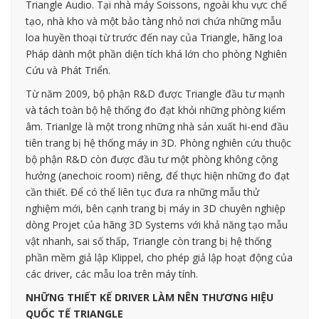
Triangle Audio. Tại nhà máy Soissons, ngoài khu vực chế
tạo, nhà kho và một bảo tàng nhỏ nơi chứa những mẫu
loa huyền thoại từ trước đến nay của Triangle, hãng loa
Pháp dành một phần diện tích khá lớn cho phòng Nghiên
Cứu và Phát Triển.
Từ năm 2009, bộ phận R&D được Triangle đầu tư mạnh
và tách toàn bộ hệ thống đo đạt khỏi những phòng kiểm
âm. Trianlge là một trong những nhà sản xuất hi-end đầu
tiên trang bị hệ thống máy in 3D. Phòng nghiên cứu thuộc
bộ phận R&D còn được đầu tư một phòng không cộng
hưởng (anechoic room) riêng, để thực hiện những đo đạt
cần thiết. Để có thể liên tục đưa ra những mẫu thử
nghiệm mới, bên cạnh trang bị máy in 3D chuyên nghiệp
dòng Projet của hãng 3D Systems với khả năng tạo mẫu
vật nhanh, sai số thấp, Triangle còn trang bị hệ thống
phần mềm giả lập Klippel, cho phép giả lập hoạt động của
các driver, các mẫu loa trên máy tính.
NHỮNG THIẾT KẾ DRIVER LÀM NÊN THƯƠNG HIỆU
QUỐC TẾ TRIANGLE