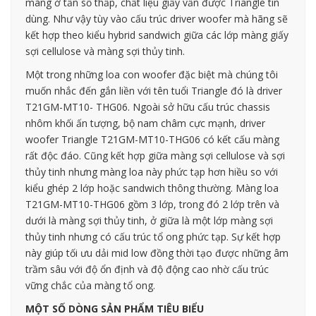
màng ở tần số thấp, chất liệu giấy vẫn được Triangle tin
dùng. Như vậy tùy vào cấu trúc driver woofer mà hãng sẽ
kết hợp theo kiểu hybrid sandwich giữa các lớp màng giấy
sợi cellulose và màng sợi thủy tinh.
Một trong những loa con woofer đặc biệt mà chúng tôi
muốn nhắc đến gắn liền với tên tuổi Triangle đó là driver
T21GM-MT10- THG06. Ngoài sở hữu cấu trúc chassis
nhôm khối ấn tượng, bộ nam châm cực mạnh, driver
woofer Triangle T21GM-MT10-THG06 có kết cấu màng
rất độc đáo. Cũng kết hợp giữa màng sợi cellulose và sợi
thủy tinh nhưng màng loa này phức tạp hơn hiều so với
kiểu ghép 2 lớp hoặc sandwich thông thường. Màng loa
T21GM-MT10-THG06 gồm 3 lớp, trong đó 2 lớp trên và
dưới là màng sợi thủy tinh, ở giữa là một lớp màng sợi
thủy tinh nhưng có cấu trúc tổ ong phức tạp. Sự kết hợp
này giúp tối ưu dải mid low đồng thời tạo được những âm
trầm sâu với độ ổn định và độ động cao nhờ cấu trúc
vững chắc của màng tổ ong.
MỘT SỐ DÒNG SẢN PHẨM TIÊU BIỂU