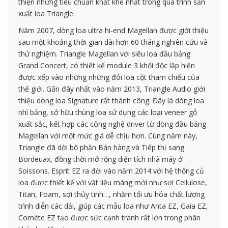
thiện những tiêu chuẩn khắt khe nhất trong quá trình sản
xuất loa Triangle.
Năm 2007, dòng loa ultra hi-end Magellan được giới thiệu
sau một khoảng thời gian dài hơn 60 tháng nghiên cứu và
thử nghiệm. Triangle Magellan với siêu loa đầu bảng
Grand Concert, có thiết kế module 3 khối độc lập hiện
được xếp vào những những đôi loa cột tham chiếu của
thế giới. Gấn đây nhất vào năm 2013, Triangle Audio giới
thiệu dòng loa Signature rất thành công. Đây là dòng loa
nhì bảng, sở hữu thùng loa sử dụng các loại veneer gỗ
xuất sắc, kết hợp các công nghệ driver từ dòng đầu bảng
Magellan với một mức giá dễ chịu hơn. Cùng năm này,
Triangle đã dời bộ phận Bán hàng và Tiếp thị sang
Bordeuax, đồng thời mở rộng diện tích nhà máy ở
Soissons. Esprit EZ ra đời vào năm 2014 với hệ thống củ
loa được thiết kế với vật liệu màng mới như sợi Cellulose,
Titan, Foam, sợi thủy tinh…, nhằm tối ưu hóa chất lượng
trình diễn các dải, giúp các mẫu loa như Anta EZ, Gaia EZ,
Comète EZ tạo được sức cạnh tranh rất lớn trong phân