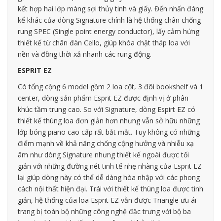
kết hợp hai lớp màng sợi thủy tinh và giấy. Đến nhấn đáng
kể khác của dòng Signature chính là hệ thống chân chống
rung SPEC (Single point energy conductor), lấy cảm hứng
thiết kế từ chân đàn Cello, giúp khóa chặt tháp loa với
nền và đồng thời xả nhanh các rung động.
ESPRIT EZ
Có tổng cộng 6 model gồm 2 loa cột, 3 đôi bookshelf và 1
center, dòng sản phẩm Esprit EZ được định vị ở phân
khúc tầm trung cao. So với Signature, dòng Espirt EZ có
thiết kế thùng loa đơn giản hơn nhưng vẫn sở hữu những
lớp bóng piano cao cấp rất bắt mắt. Tuy không có những
điểm mạnh về khả năng chống cộng hưởng và nhiễu xạ
âm như dòng Signature nhưng thiết kế ngoài được tối
giản với những đường nét tinh tế nhẹ nhàng của Esprit EZ
lại giúp dòng này có thể dễ dàng hòa nhập với các phong
cách nội thất hiện đại. Trái với thiết kế thùng loa được tinh
giản, hệ thống của loa Esprit EZ vẫn được Triangle ưu ái
trang bị toàn bộ những công nghệ đặc trưng với bộ ba