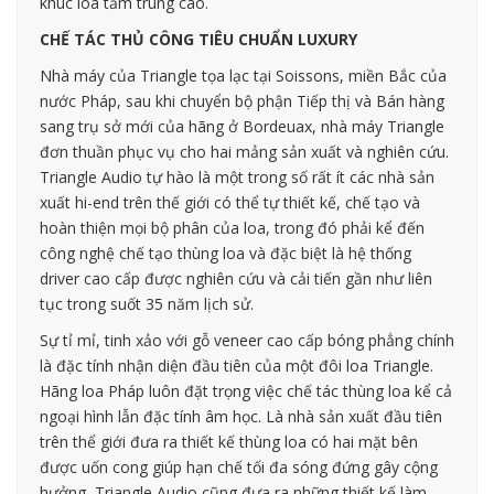
khúc loa tầm trung cao.
CHẾ TÁC THỦ CÔNG TIÊU CHUẨN LUXURY
Nhà máy của Triangle tọa lạc tại Soissons, miền Bắc của
nước Pháp, sau khi chuyển bộ phận Tiếp thị và Bán hàng
sang trụ sở mới của hãng ở Bordeuax, nhà máy Triangle
đơn thuần phục vụ cho hai mảng sản xuất và nghiên cứu.
Triangle Audio tự hào là một trong số rất ít các nhà sản
xuất hi-end trên thế giới có thể tự thiết kế, chế tạo và
hoàn thiện mọi bộ phân của loa, trong đó phải kể đến
công nghệ chế tạo thùng loa và đặc biệt là hệ thống
driver cao cấp được nghiên cứu và cải tiến gần như liên
tục trong suốt 35 năm lịch sử.
Sự tỉ mỉ, tinh xảo với gỗ veneer cao cấp bóng phẳng chính
là đặc tính nhận diện đầu tiên của một đôi loa Triangle.
Hãng loa Pháp luôn đặt trọng việc chế tác thùng loa kể cả
ngoại hình lẫn đặc tính âm học. Là nhà sản xuất đầu tiên
trên thể giới đưa ra thiết kế thùng loa có hai mặt bên
được uốn cong giúp hạn chế tối đa sóng đứng gây cộng
hưởng, Triangle Audio cũng đưa ra những thiết kế làm