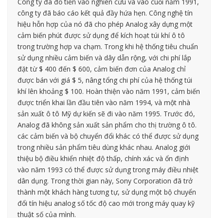
Công ty đã đổ tiền vào nghiên cứu và vào cuối năm 1991,
công ty đã báo cáo kết quả đầy hứa hẹn. Công nghệ tín
hiệu hỗn hợp của nó đã cho phép Analog xây dựng một
cảm biến phút được sử dụng để kích hoạt túi khí ô tô
trong trường hợp va chạm. Trong khi hệ thống tiêu chuẩn
sử dụng nhiều cảm biến và dây dẫn rộng, với chi phí lắp
đặt từ $ 400 đến $ 600, cảm biến đơn của Analog chỉ
được bán với giá $ 5, nâng tổng chi phí của hệ thống túi
khí lên khoảng $ 100. Hoàn thiện vào năm 1991, cảm biến
được triển khai lần đầu tiên vào năm 1994, và một nhà
sản xuất ô tô Mỹ dự kiến ​​sẽ đi vào năm 1995. Trước đó,
Analog đã không sản xuất sản phẩm cho thị trường ô tô.
các cảm biến và bộ chuyển đổi khác có thể được sử dụng
trong nhiều sản phẩm tiêu dùng khác nhau. Analog giới
thiệu bộ điều khiển nhiệt độ thấp, chính xác và ổn định
vào năm 1993 có thể được sử dụng trong máy điều nhiệt
dân dụng. Trong thời gian này, Sony Corporation đã trở
thành một khách hàng tương tự, sử dụng một bộ chuyển
đổi tín hiệu analog số tốc độ cao mới trong máy quay kỹ
thuật số của mình.