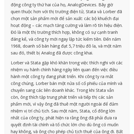
động công ty thứ hai của họ, AnalogDevices. Bây giờ
quen thuộc hơn với thị trường điện tử, Stata và Lorber đã
chọn một sản phẩm mới để sản xuất: các bộ khuếch đại
hoạt động – các mạch tăng cường và làm rõ tín hiệu điện.
Đó là một thị trường thích hợp, không có sự cạnh tranh
đáng kể, và công ty mới ngay lập tức kiếm tiền. Đến năm
1968, doanh số bán hàng đạt 5,7 triệu đô la, và một năm
sau đó, thiết bị Analog đã được công khai.
Lorber và Stata gặp khó khăn trong việc thích nghi với các
nhiệm vụ hành chính hàng ngày liên quan đến việc điều
hành một công ty đang phát triển. Khi công ty ra mắt
công chúng, Lorber bán một nửa số cổ phiếu của mình và
chuyển sang các liên doanh khác. Trong khi Stata vẫn
còn, ông thích tập trung phát triển và tiếp thị các sản
phẩm mới, vì vậy ông đã thuê một người ngoài để đảm
nhiệm vị trí chủ tịch. Sau một năm, Stata, cổ đông lớn
nhất của công ty, phát hiện ra rằng ông đã phải đưa ra
quyết định tài chính và tổ chức lớn cho dù ông có muốn
hay không, và ông cho phép chủ tịch thuê của ông đi. Bất