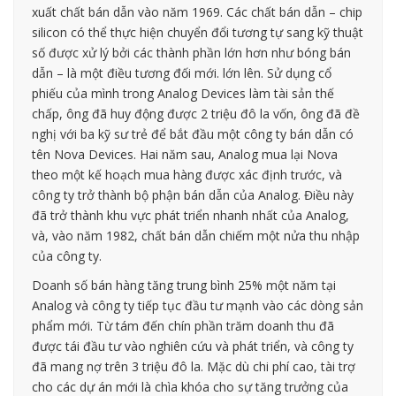
xuất chất bán dẫn vào năm 1969. Các chất bán dẫn – chip
silicon có thể thực hiện chuyển đổi tương tự sang kỹ thuật
số được xử lý bởi các thành phần lớn hơn như bóng bán
dẫn – là một điều tương đối mới. lớn lên. Sử dụng cổ
phiếu của mình trong Analog Devices làm tài sản thế
chấp, ông đã huy động được 2 triệu đô la vốn, ông đã đề
nghị với ba kỹ sư trẻ để bắt đầu một công ty bán dẫn có
tên Nova Devices. Hai năm sau, Analog mua lại Nova
theo một kế hoạch mua hàng được xác định trước, và
công ty trở thành bộ phận bán dẫn của Analog. Điều này
đã trở thành khu vực phát triển nhanh nhất của Analog,
và, vào năm 1982, chất bán dẫn chiếm một nửa thu nhập
của công ty.
Doanh số bán hàng tăng trung bình 25% một năm tại
Analog và công ty tiếp tục đầu tư mạnh vào các dòng sản
phẩm mới. Từ tám đến chín phần trăm doanh thu đã
được tái đầu tư vào nghiên cứu và phát triển, và công ty
đã mang nợ trên 3 triệu đô la. Mặc dù chi phí cao, tài trợ
cho các dự án mới là chìa khóa cho sự tăng trưởng của