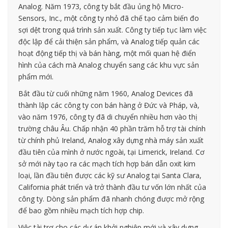
Analog. Năm 1973, công ty bắt đầu ủng hộ Micro-
Sensors, Inc., một công ty nhỏ đã chế tạo cảm biến đo
sợi dệt trong quá trình sản xuất. Công ty tiếp tục làm việc
độc lập để cải thiện sản phẩm, và Analog tiếp quản các
hoạt động tiếp thị và bán hàng, một mối quan hệ điển
hình của cách mà Analog chuyển sang các khu vực sản
phẩm mới.
Bắt đầu từ cuối những năm 1960, Analog Devices đã
thành lập các công ty con bán hàng ở Đức và Pháp, và,
vào năm 1976, công ty đã di chuyển nhiều hơn vào thị
trường châu Âu. Chấp nhận 40 phần trăm hỗ trợ tài chính
từ chính phủ Ireland, Analog xây dựng nhà máy sản xuất
đầu tiên của mình ở nước ngoài, tại Limerick, Ireland. Cơ
sở mới này tạo ra các mạch tích hợp bán dẫn oxit kim
loại, lần đầu tiên được các kỹ sư Analog tại Santa Clara,
California phát triển và trở thành đầu tư vốn lớn nhất của
công ty. Dòng sản phẩm đã nhanh chóng được mở rộng
để bao gồm nhiều mạch tích hợp chip.
Việc tài trợ cho các dự án khởi nghiệp mới và xây dựng