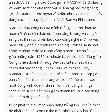
tính được đánh giá cao được gọi là MACSYM đã đo lường
và kiểm soát các quá trình vật lý. Analog mở rộng năng
lực sản xuất ra nước ngoài vào đầu những năm 1980, xây
dựng các nhà máy lắp ráp tại Nhật Bản và Philippines.
Stata đã đưa công ty của mình thông qua một loạt kế
hoạch 5 năm, cẩn thận dự đoán tăng trưởng và chuyển
sang các lĩnh vực chiến lược của công nghệ mới, và vào
năm 1982, ông dự đoán rằng Analog Devices sẽ là một
công ty hàng tỷ đô la trong vòng 8 năm. Tuy nhiên, vào
giữa những năm 1980, lợi nhuận tại Analog bắt đầu giảm.
Công ty liên doanh Analog Devices Enterprises đã bị
chấm dứt vào tháng 9 năm 1985, và năm sau đó,
Standard Oil của Indiana (đã trở thành Amoco Corp.) đã
bán cổ phiếu của mình trong Analog để tập trung vào
hoạt động kinh doanh chính. Hơn nữa, cắt giảm ngân
sách quân sự đã dẫn đến giảm doanh thu của các dòng
sản phẩm được thành lập.
Buộc phải chi tiêu một phần đáng kể nguồn lực của mình
để phát triển các công nghệ mới, không ngay lập tức