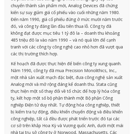
chuyển thành sản phẩm mới, Analog Devices đã chứng
kiến ​​sự suy giảm giá cổ phiếu vào cuối những năm 1980.
Đến năm 1990, giá cổ phiếu đứng ở mức mười năm trước
đó, và công ty đăng lần đầu tiên thua lỗ. Công ty đã
không đạt được mục tiêu 1 tỷ đô la – doanh thu khoảng
485 triệu đô la vào năm 1990 – và nó quá lớn để cạnh
tranh với các công ty công nghệ cao nhỏ hơn đã vượt qua
các thị trường thích hợp.
Kế hoạch đã được thực hiện để biến công ty xung quanh.
Năm 1990, công ty đã mua Precision Monolithics, Inc.,
một nhà sản xuất mạch đặc biệt, đưa công nghệ sản xuất
Analog mới và mở rộng đáng kể doanh thu. Stata cũng
thực hiện một số thay đổi về tổ chức để hợp lý hóa công
ty, kết hợp một số bộ phận thành một Bộ phận Công
nghiệp Điện tử duy nhất. Tự động hóa công nghiệp, thiết
bị kiểm tra tự động, điều khiển chuyển động và điều khiển
công nghiệp, tất cả đều được phát triển trước đó tại các
cơ sở trên khắp Hoa Kỳ và Vương quốc Anh, dưới một mái
nhà tại trụ sở công ty ở Norwood, Massachusetts. Các