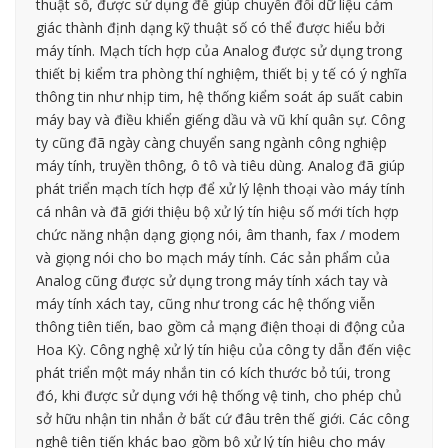
thuật số, được sử dụng để giúp chuyển đổi dữ liệu cảm
giác thành định dạng kỹ thuật số có thể được hiểu bởi
máy tính. Mạch tích hợp của Analog được sử dụng trong
thiết bị kiểm tra phòng thí nghiệm, thiết bị y tế có ý nghĩa
thông tin như nhịp tim, hệ thống kiểm soát áp suất cabin
máy bay và điều khiển giếng dầu và vũ khí quân sự. Công
ty cũng đã ngày càng chuyển sang ngành công nghiệp
máy tính, truyền thông, ô tô và tiêu dùng. Analog đã giúp
phát triển mạch tích hợp để xử lý lệnh thoại vào máy tính
cá nhân và đã giới thiệu bộ xử lý tín hiệu số mới tích hợp
chức năng nhận dạng giọng nói, âm thanh, fax / modem
và giọng nói cho bo mạch máy tính. Các sản phẩm của
Analog cũng được sử dụng trong máy tính xách tay và
máy tính xách tay, cũng như trong các hệ thống viễn
thông tiên tiến, bao gồm cả mạng điện thoại di động của
Hoa Kỳ. Công nghệ xử lý tín hiệu của công ty dẫn đến việc
phát triển một máy nhắn tin có kích thước bỏ túi, trong
đó, khi được sử dụng với hệ thống vệ tinh, cho phép chủ
sở hữu nhận tin nhắn ở bất cứ đâu trên thế giới. Các công
nghệ tiên tiến khác bao gồm bộ xử lý tín hiệu cho máy