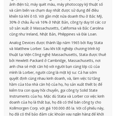
ảnh điện tử, máy quét màu, máy photocopy kỹ thuật số
và cảm biến va chạm duy nhất được sử dụng để điều
khiển túi khí ô tô. Với gần một nửa doanh thu ở Bắc Mỹ,
30% ở châu Âu và 16% ở Nhật Bản, công ty duy trì các cơ
sở sản xuất ở Massachusetts, California và Bắc Carolina
cũng như Ireland, Nhật Bản, Philippines và Đài Loan.
Analog Devices được thành lập năm 1965 bởi Ray Stata
và Matthew Lorber. Sau khi tốt nghiệp chương trình kỹ
thuật tại Viện Công nghệ Massachusetts, Stata được thuê
bởi Hewlett-Packard ở Cambridge, Massachusetts, nơi
anh chia sẻ một căn hộ với người bạn cùng lớp cũ của
mình là Lorber, người cũng là một kỹ sư. Cả hai sớm
quyết định cùng nhau kinh doanh, và, làm việc từ tầng
hầm của tòa nhà căn hộ của họ, họ sản xuất thiết bị để
kiểm tra con quay hồi chuyển, gọi công ty Solid State
Instruments của họ. Mặc dù Stata và Lorber coi việc kinh
doanh của họ là thất bại, họ đã có thể bán công ty cho
Kollmorgen Corp. với giá 100.000 đô la. Với cổ phiếu này,
họ đã có thể bảo đảm các khoản vay ngân hàng để khởi