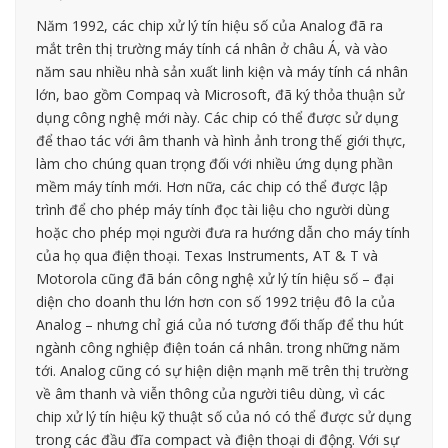
Năm 1992, các chip xử lý tín hiệu số của Analog đã ra
mắt trên thị trường máy tính cá nhân ở châu Á, và vào
năm sau nhiều nhà sản xuất linh kiện và máy tính cá nhân
lớn, bao gồm Compaq và Microsoft, đã ký thỏa thuận sử
dụng công nghệ mới này. Các chip có thể được sử dụng
để thao tác với âm thanh và hình ảnh trong thế giới thực,
làm cho chúng quan trọng đối với nhiều ứng dụng phần
mềm máy tính mới. Hơn nữa, các chip có thể được lập
trình để cho phép máy tính đọc tài liệu cho người dùng
hoặc cho phép mọi người đưa ra hướng dẫn cho máy tính
của họ qua điện thoại. Texas Instruments, AT & T và
Motorola cũng đã bán công nghệ xử lý tín hiệu số – đại
diện cho doanh thu lớn hơn con số 1992 triệu đô la của
Analog – nhưng chỉ giá của nó tương đối thấp để thu hút
ngành công nghiệp điện toán cá nhân. trong những năm
tới. Analog cũng có sự hiện diện mạnh mẽ trên thị trường
về âm thanh và viễn thông của người tiêu dùng, vì các
chip xử lý tín hiệu kỹ thuật số của nó có thể được sử dụng
trong các đầu đĩa compact và điện thoại di động. Với sự