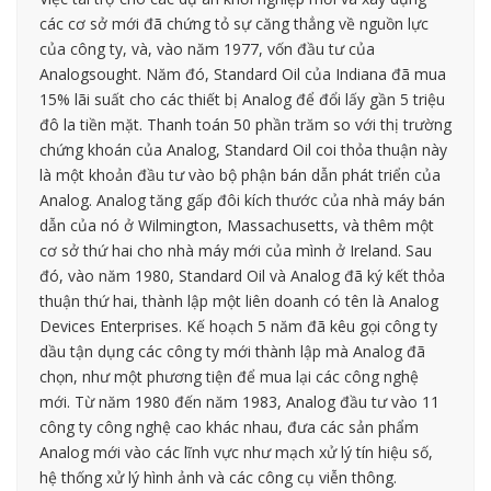
các cơ sở mới đã chứng tỏ sự căng thẳng về nguồn lực
của công ty, và, vào năm 1977, vốn đầu tư của
Analogsought. Năm đó, Standard Oil của Indiana đã mua
15% lãi suất cho các thiết bị Analog để đổi lấy gần 5 triệu
đô la tiền mặt. Thanh toán 50 phần trăm so với thị trường
chứng khoán của Analog, Standard Oil coi thỏa thuận này
là một khoản đầu tư vào bộ phận bán dẫn phát triển của
Analog. Analog tăng gấp đôi kích thước của nhà máy bán
dẫn của nó ở Wilmington, Massachusetts, và thêm một
cơ sở thứ hai cho nhà máy mới của mình ở Ireland. Sau
đó, vào năm 1980, Standard Oil và Analog đã ký kết thỏa
thuận thứ hai, thành lập một liên doanh có tên là Analog
Devices Enterprises. Kế hoạch 5 năm đã kêu gọi công ty
dầu tận dụng các công ty mới thành lập mà Analog đã
chọn, như một phương tiện để mua lại các công nghệ
mới. Từ năm 1980 đến năm 1983, Analog đầu tư vào 11
công ty công nghệ cao khác nhau, đưa các sản phẩm
Analog mới vào các lĩnh vực như mạch xử lý tín hiệu số,
hệ thống xử lý hình ảnh và các công cụ viễn thông.