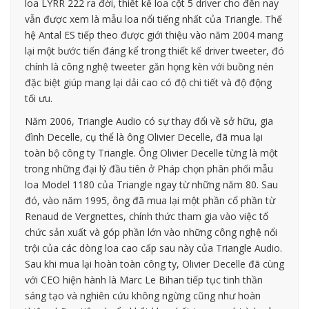
loa LYRR 222 ra đời, thiết kế loa cột 5 driver cho đến nay
vẫn được xem là mẫu loa nổi tiếng nhất của Triangle. Thế
hệ Antal ES tiếp theo được giới thiệu vào năm 2004 mang
lại một bước tiến đáng kể trong thiết kế driver tweeter, đó
chính là công nghệ tweeter găn họng kèn với buồng nén
đặc biệt giúp mang lại dải cao có độ chi tiết và độ động
tối ưu.
Năm 2006, Triangle Audio có sự thay đổi về sở hữu, gia
đình Decelle, cụ thể là ông Olivier Decelle, đã mua lại
toàn bộ công ty Triangle. Ông Olivier Decelle từng là một
trong những đại lý đầu tiên ở Pháp chọn phân phối mẫu
loa Model 1180 của Triangle ngay từ những năm 80. Sau
đó, vào năm 1995, ông đã mua lại một phần cổ phần từ
Renaud de Vergnettes, chính thức tham gia vào việc tổ
chức sản xuất và góp phần lớn vào những công nghệ nổi
trội của các dòng loa cao cấp sau này của Triangle Audio.
Sau khi mua lại hoàn toàn công ty, Olivier Decelle đã cùng
với CEO hiện hành là Marc Le Bihan tiếp tục tinh thần
sáng tạo và nghiên cứu không ngừng cũng như hoàn