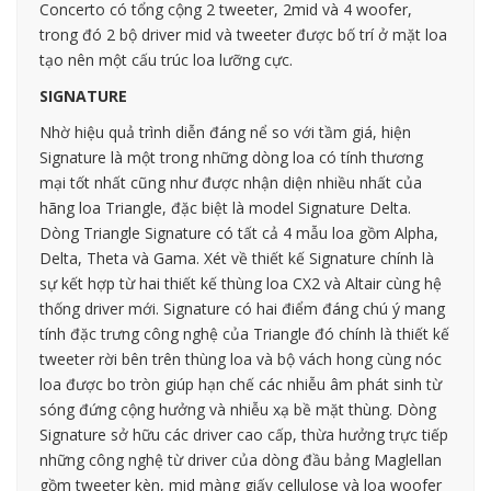
Concerto có tổng cộng 2 tweeter, 2mid và 4 woofer,
trong đó 2 bộ driver mid và tweeter được bố trí ở mặt loa
tạo nên một cấu trúc loa lưỡng cực.
SIGNATURE
Nhờ hiệu quả trình diễn đáng nể so với tầm giá, hiện
Signature là một trong những dòng loa có tính thương
mại tốt nhất cũng như được nhận diện nhiều nhất của
hãng loa Triangle, đặc biệt là model Signature Delta.
Dòng Triangle Signature có tất cả 4 mẫu loa gồm Alpha,
Delta, Theta và Gama. Xét về thiết kế Signature chính là
sự kết hợp từ hai thiết kế thùng loa CX2 và Altair cùng hệ
thống driver mới. Signature có hai điểm đáng chú ý mang
tính đặc trưng công nghệ của Triangle đó chính là thiết kế
tweeter rời bên trên thùng loa và bộ vách hong cùng nóc
loa được bo tròn giúp hạn chế các nhiễu âm phát sinh từ
sóng đứng cộng hưởng và nhiễu xạ bề mặt thùng. Dòng
Signature sở hữu các driver cao cấp, thừa hưởng trực tiếp
những công nghệ từ driver của dòng đầu bảng Maglellan
gồm tweeter kèn, mid màng giấy cellulose và loa woofer