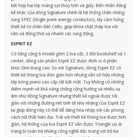
kết hợp hai lớp màng sợi thủy tinh và giấy. Đến nhấn đáng
kể khác của dòng Signature chính là hệ thống chân chống
rung SPEC (Single point energy conductor), lấy cảm hứng
thiết kế từ chân đàn Cello, giúp khóa chặt tháp loa với
nền và đồng thời xả nhanh các rung động.
ESPRIT EZ
Có tổng cộng 6 model gồm 2 loa cột, 3 đôi bookshelf và 1
center, dòng sản phẩm Esprit EZ được định vị ở phân
khúc tầm trung cao. So với Signature, dòng Espirt EZ có
thiết kế thùng loa đơn giản hơn nhưng vẫn sở hữu những
lớp bóng piano cao cấp rất bắt mắt. Tuy không có những
điểm mạnh về khả năng chống cộng hưởng và nhiễu xạ
âm như dòng Signature nhưng thiết kế ngoài được tối
giản với những đường nét tinh tế nhẹ nhàng của Esprit EZ
lại giúp dòng này có thể dễ dàng hòa nhập với các phong
cách nội thất hiện đại. Trái với thiết kế thùng loa được tinh
giản, hệ thống của loa Esprit EZ vẫn được Triangle ưu ái
trang bị toàn bộ những công nghệ đặc trưng với bộ ba