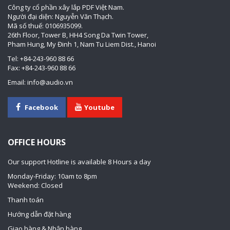
Công ty cổ phần xây lắp PDF Việt Nam.
Người đại diện: Nguyễn Văn Thạch.
Mã số thuế: 0106935099.
26th Floor, Tower B, HH4 Song Da Twin Tower,
Pham Hung, My Đinh 1, Nam Tu Liem Dist., Hanoi
Tel: +84-243-960 88 66
Fax: +84-243-960 88 66
Email: info@audio.vn
Facebook
Youtube
OFFICE HOURS
Our support Hotline is available 8 Hours a day
Monday-Friday: 10am to 8pm
Weekend: Closed
Thanh toán
Hướng dẫn đặt hàng
Giao hàng & Nhận hàng