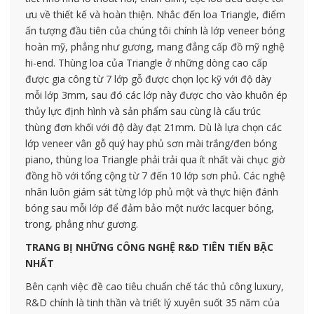
ưu về thiết kế và hoàn thiện. Nhắc đến loa Triangle, điểm
ấn tượng đầu tiên của chúng tôi chính là lớp veneer bóng
hoàn mỹ, phẳng như gương, mang đẳng cấp đồ mỹ nghệ
hi-end. Thùng loa của Triangle ở những dòng cao cấp
được gia công từ 7 lớp gỗ được chọn lọc kỹ với độ dày
mỗi lớp 3mm, sau đó các lớp này được cho vào khuôn ép
thủy lực định hình và sản phẩm sau cùng là cấu trúc
thùng đơn khối với độ dày đạt 21mm. Dù là lựa chọn các
lớp veneer vân gỗ quý hay phủ sơn mài trắng/đen bóng
piano, thùng loa Triangle phải trải qua ít nhất vài chục giờ
đồng hồ với tổng cộng từ 7 đến 10 lớp sơn phủ. Các nghệ
nhân luôn giám sát từng lớp phủ một và thực hiện đánh
bóng sau mỗi lớp để đảm bảo một nước lacquer bóng,
trong, phẳng như gương.
TRANG BỊ NHỮNG CÔNG NGHỆ R&D TIÊN TIẾN BẬC
NHẤT
Bên cạnh việc đề cao tiêu chuẩn chế tác thủ công luxury,
R&D chính là tinh thần và triết lý xuyên suốt 35 năm của