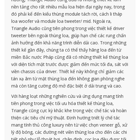
nền tảng cho rất nhiều mẫu loa hiện đại ngày nay, trong
đó phải kể đến kiểu thùng module tách rời, cách li tháp
loa woofer và module loa tweeter/ mid. Ngoài ra,
Triangle Audio cũng tiên phong trong việc thiết kế driver
tweeter bên ngoài thùng loa, giúp hạn chế các rung chấn
ảnh hưởng đến khả năng trình diễn dải cao. Trong những
thiết kế gần đây, chúng ta có thể thấy hãng loa đến từ
miền Bắc nước Pháp cũng đã có những thiết kế thùng loa
với diện tích mặt trước được giảm đến mức tối đa, sát với
viền chassis của driver. Thiết kế này không chỉ giảm các
tán xạ âm từ mặt thùng loa đến không gian phòng nghe
mà còn tăng cường độ mở đặc biệt ở dải trung và cao.
Với hàng loạt những nghiên cứu và ứng dụng mang tính
tiên phong trong việc tối ưu hóa thiết kế thùng loa,
Triangle cũng cực kỳ khắc khe trong việc chế tác và hoàn
thiện các tiêu chí mỹ thuật. Định hướng triết lý chế tác
mang tính thủ công luxury nên từ việc chọn veneer gỗ, xử
lý độ bóng, các đường nét viền thùng loa cho đến các chi
tiết nhỏ như lỗ thoát hơi, chân đinh, cọc loa đều được tối