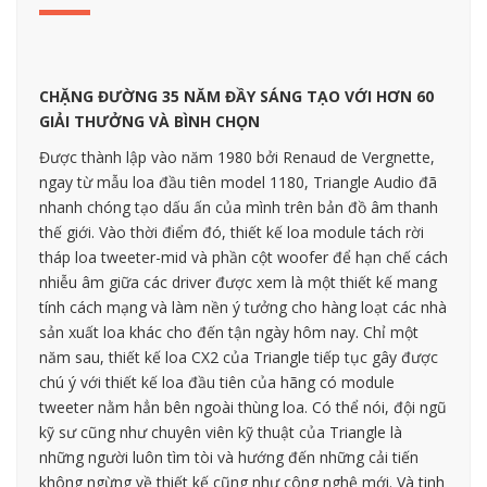
CHẶNG ĐƯỜNG 35 NĂM ĐẦY SÁNG TẠO VỚI HƠN 60
GIẢI THƯỞNG VÀ BÌNH CHỌN
Được thành lập vào năm 1980 bởi Renaud de Vergnette,
ngay từ mẫu loa đầu tiên model 1180, Triangle Audio đã
nhanh chóng tạo dấu ấn của mình trên bản đồ âm thanh
thế giới. Vào thời điểm đó, thiết kế loa module tách rời
tháp loa tweeter-mid và phần cột woofer để hạn chế cách
nhiễu âm giữa các driver được xem là một thiết kế mang
tính cách mạng và làm nền ý tưởng cho hàng loạt các nhà
sản xuất loa khác cho đến tận ngày hôm nay. Chỉ một
năm sau, thiết kế loa CX2 của Triangle tiếp tục gây được
chú ý với thiết kế loa đầu tiên của hãng có module
tweeter nằm hẳn bên ngoài thùng loa. Có thể nói, đội ngũ
kỹ sư cũng như chuyên viên kỹ thuật của Triangle là
những người luôn tìm tòi và hướng đến những cải tiến
không ngừng về thiết kế cũng như công nghệ mới. Và tinh