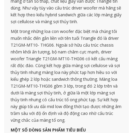
màng ở tần số thấp, chất liệu giấy vẫn được Triangle tin
dùng. Như vậy tùy vào cấu trúc driver woofer mà hãng sẽ
kết hợp theo kiểu hybrid sandwich giữa các lớp màng giấy
sợi cellulose và màng sợi thủy tinh.
Một trong những loa con woofer đặc biệt mà chúng tôi
muốn nhắc đến gắn liền với tên tuổi Triangle đó là driver
T21GM-MT10- THG06. Ngoài sở hữu cấu trúc chassis
nhôm khối ấn tượng, bộ nam châm cực mạnh, driver
woofer Triangle T21GM-MT10-THG06 có kết cấu màng
rất độc đáo. Cũng kết hợp giữa màng sợi cellulose và sợi
thủy tinh nhưng màng loa này phức tạp hơn hiều so với
kiểu ghép 2 lớp hoặc sandwich thông thường. Màng loa
T21GM-MT10-THG06 gồm 3 lớp, trong đó 2 lớp trên và
dưới là màng sợi thủy tinh, ở giữa là một lớp màng sợi
thủy tinh nhưng có cấu trúc tổ ong phức tạp. Sự kết hợp
này giúp tối ưu dải mid low đồng thời tạo được những âm
trầm sâu với độ ổn định và độ động cao nhờ cấu trúc
vững chắc của màng tổ ong.
MỘT SỐ DÒNG SẢN PHẨM TIÊU BIỂU