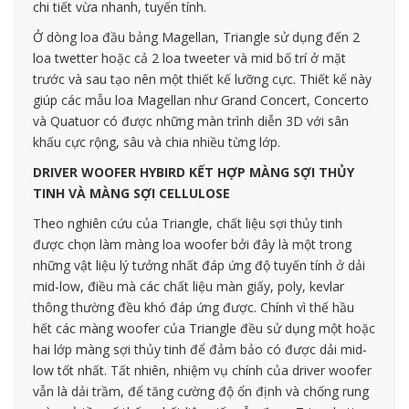
chi tiết vừa nhanh, tuyến tính.
Ở dòng loa đầu bảng Magellan, Triangle sử dụng đến 2
loa twetter hoặc cả 2 loa tweeter và mid bố trí ở mặt
trước và sau tạo nên một thiết kế lưỡng cực. Thiết kế này
giúp các mẫu loa Magellan như Grand Concert, Concerto
và Quatuor có được những màn trình diễn 3D với sân
khấu cực rộng, sâu và chia nhiều từng lớp.
DRIVER WOOFER HYBIRD KẾT HỢP MÀNG SỢI THỦY
TINH VÀ MÀNG SỢI CELLULOSE
Theo nghiên cứu của Triangle, chất liệu sợi thủy tinh
được chọn làm màng loa woofer bởi đây là một trong
những vật liệu lý tưởng nhất đáp ứng độ tuyến tính ở dải
mid-low, điều mà các chất liệu màn giấy, poly, kevlar
thông thường đều khó đáp ứng được. Chính vì thế hầu
hết các màng woofer của Triangle đều sử dụng một hoặc
hai lớp màng sợi thủy tinh để đảm bảo có được dải mid-
low tốt nhất. Tất nhiên, nhiệm vụ chính của driver woofer
vẫn là dải trầm, để tăng cường độ ổn định và chống rung