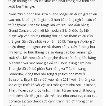
thiện những tiêu chuẩn khắt khe nhất trong quá trình sản
xuất loa Triangle.
Năm 2007, dòng loa ultra hi-end Magellan được giới thiệu
sau một khoảng thời gian dài hơn 60 tháng nghiên cứu và
thử nghiệm. Triangle Magellan với siêu loa đầu bảng
Grand Concert, có thiết kế module 3 khối độc lập hiện
được xếp vào những những đôi loa cột tham chiếu của
thế giới. Gấn đây nhất vào năm 2013, Triangle Audio giới
thiệu dòng loa Signature rất thành công. Đây là dòng loa
nhì bảng, sở hữu thùng loa sử dụng các loại veneer gỗ
xuất sắc, kết hợp các công nghệ driver từ dòng đầu bảng
Magellan với một mức giá dễ chịu hơn. Cùng năm này,
Triangle đã dời bộ phận Bán hàng và Tiếp thị sang
Bordeuax, đồng thời mở rộng diện tích nhà máy ở
Soissons. Esprit EZ ra đời vào năm 2014 với hệ thống củ
loa được thiết kế với vật liệu màng mới như sợi Cellulose,
Titan, Foam, sợi thủy tinh…, nhằm tối ưu hóa chất lượng
trình diễn các dải, giúp các mẫu loa như Anta EZ, Gaia EZ,
Comète EZ tạo được sức cạnh tranh rất lớn trong phân