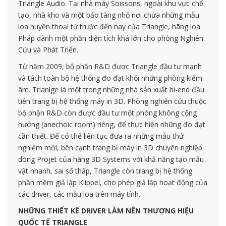
Triangle Audio. Tại nhà máy Soissons, ngoài khu vực chế
tạo, nhà kho và một bảo tàng nhỏ nơi chứa những mẫu
loa huyền thoại từ trước đến nay của Triangle, hãng loa
Pháp dành một phần diện tích khá lớn cho phòng Nghiên
Cứu và Phát Triển.
Từ năm 2009, bộ phận R&D được Triangle đầu tư mạnh
và tách toàn bộ hệ thống đo đạt khỏi những phòng kiểm
âm. Trianlge là một trong những nhà sản xuất hi-end đầu
tiên trang bị hệ thống máy in 3D. Phòng nghiên cứu thuộc
bộ phận R&D còn được đầu tư một phòng không cộng
hưởng (anechoic room) riêng, để thực hiện những đo đạt
cần thiết. Để có thể liên tục đưa ra những mẫu thử
nghiệm mới, bên cạnh trang bị máy in 3D chuyên nghiệp
dòng Projet của hãng 3D Systems với khả năng tạo mẫu
vật nhanh, sai số thấp, Triangle còn trang bị hệ thống
phần mềm giả lập Klippel, cho phép giả lập hoạt động của
các driver, các mẫu loa trên máy tính.
NHỮNG THIẾT KẾ DRIVER LÀM NÊN THƯƠNG HIỆU
QUỐC TẾ TRIANGLE