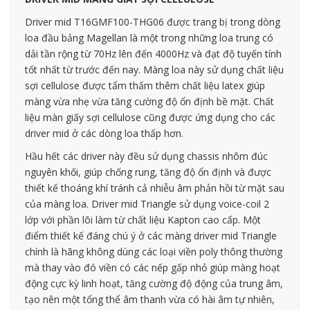
Driver mid T16GMF100-THG06 được trang bị trong dòng
loa đầu bảng Magellan là một trong những loa trung có
dải tần rộng từ 70Hz lên đến 4000Hz và đạt độ tuyến tính
tốt nhất từ trước đến nay. Màng loa này sử dụng chất liệu
sợi cellulose được tẩm thấm thêm chất liệu latex giúp
màng vừa nhẹ vừa tăng cường độ ổn định bề mặt. Chất
liệu màn giấy sợi cellulose cũng được ứng dụng cho các
driver mid ở các dòng loa thấp hơn.
Hầu hết các driver này đều sử dụng chassis nhôm đúc
nguyên khối, giúp chống rung, tăng độ ổn định và được
thiết kế thoáng khí tránh cả nhiễu âm phản hồi từ mặt sau
của màng loa. Driver mid Triangle sử dụng voice-coil 2
lớp với phần lõi làm từ chất liệu Kapton cao cấp. Một
điểm thiết kế đáng chú ý ở các màng driver mid Triangle
chính là hãng không dùng các loại viền poly thông thường
mà thay vào đó viền có các nếp gấp nhỏ giúp màng hoạt
động cực kỳ linh hoạt, tăng cường độ động của trung âm,
tạo nên một tổng thể âm thanh vừa có hài âm tự nhiên,