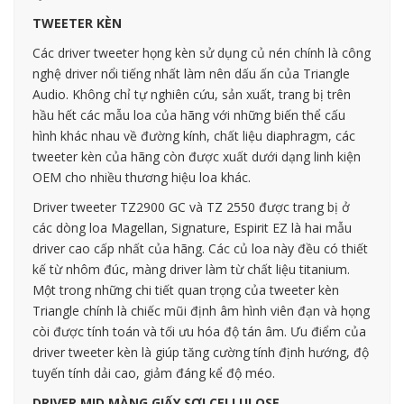
TWEETER KÈN
Các driver tweeter họng kèn sử dụng củ nén chính là công
nghệ driver nổi tiếng nhất làm nên dấu ấn của Triangle
Audio. Không chỉ tự nghiên cứu, sản xuất, trang bị trên
hầu hết các mẫu loa của hãng với những biến thể cấu
hình khác nhau về đường kính, chất liệu diaphragm, các
tweeter kèn của hãng còn được xuất dưới dạng linh kiện
OEM cho nhiều thương hiệu loa khác.
Driver tweeter TZ2900 GC và TZ 2550 được trang bị ở
các dòng loa Magellan, Signature, Espirit EZ là hai mẫu
driver cao cấp nhất của hãng. Các củ loa này đều có thiết
kế từ nhôm đúc, màng driver làm từ chất liệu titanium.
Một trong những chi tiết quan trọng của tweeter kèn
Triangle chính là chiếc mũi định âm hình viên đạn và họng
còi được tính toán và tối ưu hóa độ tán âm. Ưu điểm của
driver tweeter kèn là giúp tăng cường tính định hướng, độ
tuyến tính dải cao, giảm đáng kể độ méo.
DRIVER MID MÀNG GIẤY SỢI CELLULOSE