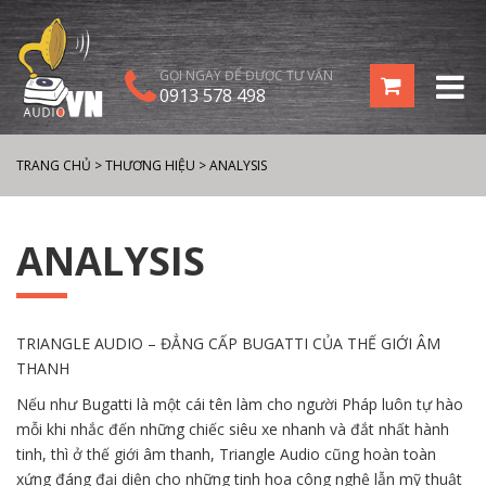
GỌI NGAY ĐỂ ĐƯỢC TƯ VẤN
0913 578 498
TRANG CHỦ
>
THƯƠNG HIỆU
>
ANALYSIS
ANALYSIS
TRIANGLE AUDIO – ĐẲNG CẤP BUGATTI CỦA THẾ GIỚI ÂM
THANH
Nếu như Bugatti là một cái tên làm cho người Pháp luôn tự hào
mỗi khi nhắc đến những chiếc siêu xe nhanh và đắt nhất hành
tinh, thì ở thế giới âm thanh, Triangle Audio cũng hoàn toàn
xứng đáng đại diện cho những tinh hoa công nghệ lẫn mỹ thuật