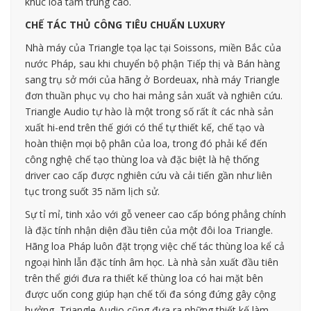
khúc loa tầm trung cao.
CHẾ TÁC THỦ CÔNG TIÊU CHUẨN LUXURY
Nhà máy của Triangle tọa lạc tại Soissons, miền Bắc của
nước Pháp, sau khi chuyển bộ phận Tiếp thị và Bán hàng
sang trụ sở mới của hãng ở Bordeuax, nhà máy Triangle
đơn thuần phục vụ cho hai mảng sản xuất và nghiên cứu.
Triangle Audio tự hào là một trong số rất ít các nhà sản
xuất hi-end trên thế giới có thể tự thiết kế, chế tạo và
hoàn thiện mọi bộ phân của loa, trong đó phải kể đến
công nghệ chế tạo thùng loa và đặc biệt là hệ thống
driver cao cấp được nghiên cứu và cải tiến gần như liên
tục trong suốt 35 năm lịch sử.
Sự tỉ mỉ, tinh xảo với gỗ veneer cao cấp bóng phẳng chính
là đặc tính nhận diện đầu tiên của một đôi loa Triangle.
Hãng loa Pháp luôn đặt trọng việc chế tác thùng loa kể cả
ngoại hình lẫn đặc tính âm học. Là nhà sản xuất đầu tiên
trên thể giới đưa ra thiết kế thùng loa có hai mặt bên
được uốn cong giúp hạn chế tối đa sóng đứng gây cộng
hưởng, Triangle Audio cũng đưa ra những thiết kế làm