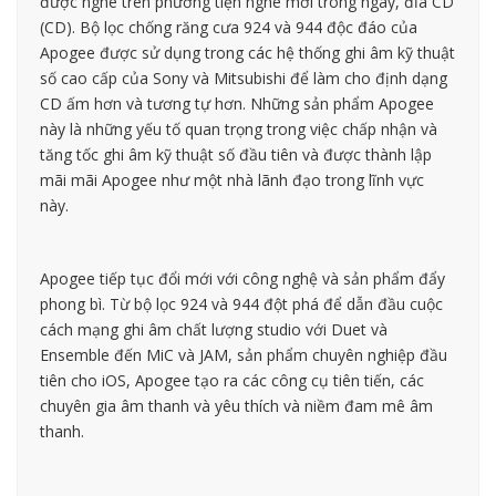
được nghe trên phương tiện nghe mới trong ngày, đĩa CD
(CD). Bộ lọc chống răng cưa 924 và 944 độc đáo của
Apogee được sử dụng trong các hệ thống ghi âm kỹ thuật
số cao cấp của Sony và Mitsubishi để làm cho định dạng
CD ấm hơn và tương tự hơn. Những sản phẩm Apogee
này là những yếu tố quan trọng trong việc chấp nhận và
tăng tốc ghi âm kỹ thuật số đầu tiên và được thành lập
mãi mãi Apogee như một nhà lãnh đạo trong lĩnh vực
này.
Apogee tiếp tục đổi mới với công nghệ và sản phẩm đẩy
phong bì. Từ bộ lọc 924 và 944 đột phá để dẫn đầu cuộc
cách mạng ghi âm chất lượng studio với Duet và
Ensemble đến MiC và JAM, sản phẩm chuyên nghiệp đầu
tiên cho iOS, Apogee tạo ra các công cụ tiên tiến, các
chuyên gia âm thanh và yêu thích và niềm đam mê âm
thanh.