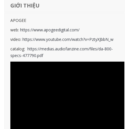
GIỚI THIỆU
APOGEE
web:
https://www.apogeedigital.com/
video:
https://www.youtube.com/watch?v=PztyXJbbN_w
catalog:
https://medias.audiofanzine.com/files/da-800-
specs-477790.pdf