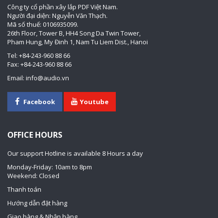
Công ty cổ phần xây lắp PDF Việt Nam.
Người đại diện: Nguyễn Văn Thạch.
Mã số thuế: 0106935099.
26th Floor, Tower B, HH4 Song Da Twin Tower,
Pham Hung, My Đinh 1, Nam Tu Liem Dist., Hanoi
Tel: +84-243-960 88 66
Fax: +84-243-960 88 66
Email: info@audio.vn
Facebook
Youtube
OFFICE HOURS
Our support Hotline is available 8 Hours a day
Monday-Friday: 10am to 8pm
Weekend: Closed
Thanh toán
Hướng dẫn đặt hàng
Giao hàng & Nhận hàng