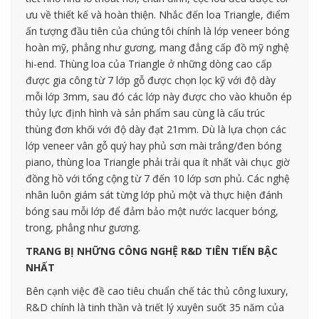
ưu về thiết kế và hoàn thiện. Nhắc đến loa Triangle, điểm
ấn tượng đầu tiên của chúng tôi chính là lớp veneer bóng
hoàn mỹ, phẳng như gương, mang đẳng cấp đồ mỹ nghệ
hi-end. Thùng loa của Triangle ở những dòng cao cấp
được gia công từ 7 lớp gỗ được chọn lọc kỹ với độ dày
mỗi lớp 3mm, sau đó các lớp này được cho vào khuôn ép
thủy lực định hình và sản phẩm sau cùng là cấu trúc
thùng đơn khối với độ dày đạt 21mm. Dù là lựa chọn các
lớp veneer vân gỗ quý hay phủ sơn mài trắng/đen bóng
piano, thùng loa Triangle phải trải qua ít nhất vài chục giờ
đồng hồ với tổng cộng từ 7 đến 10 lớp sơn phủ. Các nghệ
nhân luôn giám sát từng lớp phủ một và thực hiện đánh
bóng sau mỗi lớp để đảm bảo một nước lacquer bóng,
trong, phẳng như gương.
TRANG BỊ NHỮNG CÔNG NGHỆ R&D TIÊN TIẾN BẬC
NHẤT
Bên cạnh việc đề cao tiêu chuẩn chế tác thủ công luxury,
R&D chính là tinh thần và triết lý xuyên suốt 35 năm của