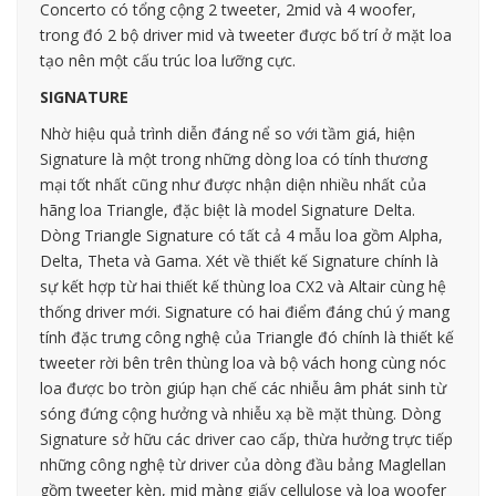
Concerto có tổng cộng 2 tweeter, 2mid và 4 woofer,
trong đó 2 bộ driver mid và tweeter được bố trí ở mặt loa
tạo nên một cấu trúc loa lưỡng cực.
SIGNATURE
Nhờ hiệu quả trình diễn đáng nể so với tầm giá, hiện
Signature là một trong những dòng loa có tính thương
mại tốt nhất cũng như được nhận diện nhiều nhất của
hãng loa Triangle, đặc biệt là model Signature Delta.
Dòng Triangle Signature có tất cả 4 mẫu loa gồm Alpha,
Delta, Theta và Gama. Xét về thiết kế Signature chính là
sự kết hợp từ hai thiết kế thùng loa CX2 và Altair cùng hệ
thống driver mới. Signature có hai điểm đáng chú ý mang
tính đặc trưng công nghệ của Triangle đó chính là thiết kế
tweeter rời bên trên thùng loa và bộ vách hong cùng nóc
loa được bo tròn giúp hạn chế các nhiễu âm phát sinh từ
sóng đứng cộng hưởng và nhiễu xạ bề mặt thùng. Dòng
Signature sở hữu các driver cao cấp, thừa hưởng trực tiếp
những công nghệ từ driver của dòng đầu bảng Maglellan
gồm tweeter kèn, mid màng giấy cellulose và loa woofer