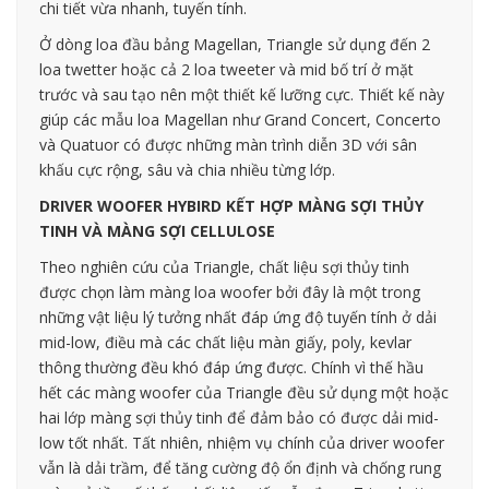
chi tiết vừa nhanh, tuyến tính.
Ở dòng loa đầu bảng Magellan, Triangle sử dụng đến 2
loa twetter hoặc cả 2 loa tweeter và mid bố trí ở mặt
trước và sau tạo nên một thiết kế lưỡng cực. Thiết kế này
giúp các mẫu loa Magellan như Grand Concert, Concerto
và Quatuor có được những màn trình diễn 3D với sân
khấu cực rộng, sâu và chia nhiều từng lớp.
DRIVER WOOFER HYBIRD KẾT HỢP MÀNG SỢI THỦY
TINH VÀ MÀNG SỢI CELLULOSE
Theo nghiên cứu của Triangle, chất liệu sợi thủy tinh
được chọn làm màng loa woofer bởi đây là một trong
những vật liệu lý tưởng nhất đáp ứng độ tuyến tính ở dải
mid-low, điều mà các chất liệu màn giấy, poly, kevlar
thông thường đều khó đáp ứng được. Chính vì thế hầu
hết các màng woofer của Triangle đều sử dụng một hoặc
hai lớp màng sợi thủy tinh để đảm bảo có được dải mid-
low tốt nhất. Tất nhiên, nhiệm vụ chính của driver woofer
vẫn là dải trầm, để tăng cường độ ổn định và chống rung