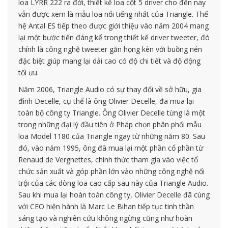
loa LYRR 222 ra đời, thiết kế loa cột 5 driver cho đến nay
vẫn được xem là mẫu loa nổi tiếng nhất của Triangle. Thế
hệ Antal ES tiếp theo được giới thiệu vào năm 2004 mang
lại một bước tiến đáng kể trong thiết kế driver tweeter, đó
chính là công nghệ tweeter găn họng kèn với buồng nén
đặc biệt giúp mang lại dải cao có độ chi tiết và độ động
tối ưu.
Năm 2006, Triangle Audio có sự thay đổi về sở hữu, gia
đình Decelle, cụ thể là ông Olivier Decelle, đã mua lại
toàn bộ công ty Triangle. Ông Olivier Decelle từng là một
trong những đại lý đầu tiên ở Pháp chọn phân phối mẫu
loa Model 1180 của Triangle ngay từ những năm 80. Sau
đó, vào năm 1995, ông đã mua lại một phần cổ phần từ
Renaud de Vergnettes, chính thức tham gia vào việc tổ
chức sản xuất và góp phần lớn vào những công nghệ nổi
trội của các dòng loa cao cấp sau này của Triangle Audio.
Sau khi mua lại hoàn toàn công ty, Olivier Decelle đã cùng
với CEO hiện hành là Marc Le Bihan tiếp tục tinh thần
sáng tạo và nghiên cứu không ngừng cũng như hoàn