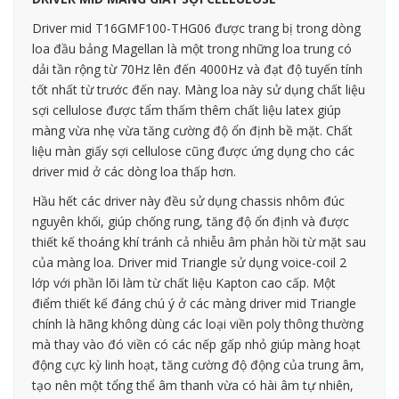
Driver mid T16GMF100-THG06 được trang bị trong dòng
loa đầu bảng Magellan là một trong những loa trung có
dải tần rộng từ 70Hz lên đến 4000Hz và đạt độ tuyến tính
tốt nhất từ trước đến nay. Màng loa này sử dụng chất liệu
sợi cellulose được tẩm thấm thêm chất liệu latex giúp
màng vừa nhẹ vừa tăng cường độ ổn định bề mặt. Chất
liệu màn giấy sợi cellulose cũng được ứng dụng cho các
driver mid ở các dòng loa thấp hơn.
Hầu hết các driver này đều sử dụng chassis nhôm đúc
nguyên khối, giúp chống rung, tăng độ ổn định và được
thiết kế thoáng khí tránh cả nhiễu âm phản hồi từ mặt sau
của màng loa. Driver mid Triangle sử dụng voice-coil 2
lớp với phần lõi làm từ chất liệu Kapton cao cấp. Một
điểm thiết kế đáng chú ý ở các màng driver mid Triangle
chính là hãng không dùng các loại viền poly thông thường
mà thay vào đó viền có các nếp gấp nhỏ giúp màng hoạt
động cực kỳ linh hoạt, tăng cường độ động của trung âm,
tạo nên một tổng thể âm thanh vừa có hài âm tự nhiên,