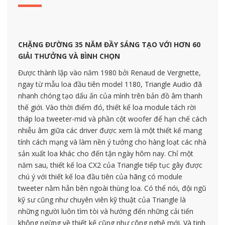
CHẶNG ĐƯỜNG 35 NĂM ĐẦY SÁNG TẠO VỚI HƠN 60
GIẢI THƯỞNG VÀ BÌNH CHỌN
Được thành lập vào năm 1980 bởi Renaud de Vergnette,
ngay từ mẫu loa đầu tiên model 1180, Triangle Audio đã
nhanh chóng tạo dấu ấn của mình trên bản đồ âm thanh
thế giới. Vào thời điểm đó, thiết kế loa module tách rời
tháp loa tweeter-mid và phần cột woofer để hạn chế cách
nhiễu âm giữa các driver được xem là một thiết kế mang
tính cách mạng và làm nền ý tưởng cho hàng loạt các nhà
sản xuất loa khác cho đến tận ngày hôm nay. Chỉ một
năm sau, thiết kế loa CX2 của Triangle tiếp tục gây được
chú ý với thiết kế loa đầu tiên của hãng có module
tweeter nằm hẳn bên ngoài thùng loa. Có thể nói, đội ngũ
kỹ sư cũng như chuyên viên kỹ thuật của Triangle là
những người luôn tìm tòi và hướng đến những cải tiến
không ngừng về thiết kế cũng như công nghệ mới. Và tinh