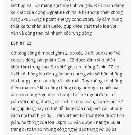
kết hợp hai lớp màng sợi thủy tinh và giấy. Đến nhấn đáng
kể khác của dòng Signature chính là hệ thống chân chống
rung SPEC (Single point energy conductor), lấy cảm hứng
thiết kế từ chân đàn Cello, giúp khóa chặt tháp loa với
nền và đồng thời xả nhanh các rung động.
ESPRIT EZ
Có tổng cộng 6 model gồm 2 loa cột, 3 đôi bookshelf và 1
center, dòng sản phẩm Esprit EZ được định vị ở phân
khúc tầm trung cao. So với Signature, dòng Espirt EZ có
thiết kế thùng loa đơn giản hơn nhưng vẫn sở hữu những
lớp bóng piano cao cấp rất bắt mắt. Tuy không có những
điểm mạnh về khả năng chống cộng hưởng và nhiễu xạ
âm như dòng Signature nhưng thiết kế ngoài được tối
giản với những đường nét tinh tế nhẹ nhàng của Esprit EZ
lại giúp dòng này có thể dễ dàng hòa nhập với các phong
cách nội thất hiện đại. Trái với thiết kế thùng loa được tinh
giản, hệ thống của loa Esprit EZ vẫn được Triangle ưu ái
trang bị toàn bộ những công nghệ đặc trưng với bộ ba