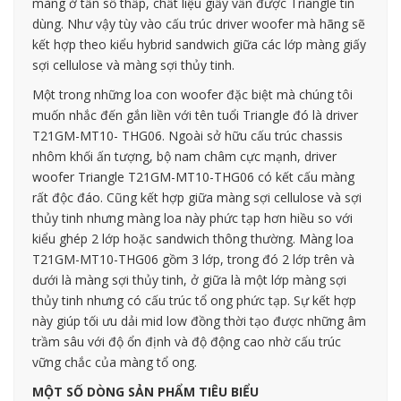
màng ở tần số thấp, chất liệu giấy vẫn được Triangle tin
dùng. Như vậy tùy vào cấu trúc driver woofer mà hãng sẽ
kết hợp theo kiểu hybrid sandwich giữa các lớp màng giấy
sợi cellulose và màng sợi thủy tinh.
Một trong những loa con woofer đặc biệt mà chúng tôi
muốn nhắc đến gắn liền với tên tuổi Triangle đó là driver
T21GM-MT10- THG06. Ngoài sở hữu cấu trúc chassis
nhôm khối ấn tượng, bộ nam châm cực mạnh, driver
woofer Triangle T21GM-MT10-THG06 có kết cấu màng
rất độc đáo. Cũng kết hợp giữa màng sợi cellulose và sợi
thủy tinh nhưng màng loa này phức tạp hơn hiều so với
kiểu ghép 2 lớp hoặc sandwich thông thường. Màng loa
T21GM-MT10-THG06 gồm 3 lớp, trong đó 2 lớp trên và
dưới là màng sợi thủy tinh, ở giữa là một lớp màng sợi
thủy tinh nhưng có cấu trúc tổ ong phức tạp. Sự kết hợp
này giúp tối ưu dải mid low đồng thời tạo được những âm
trầm sâu với độ ổn định và độ động cao nhờ cấu trúc
vững chắc của màng tổ ong.
MỘT SỐ DÒNG SẢN PHẨM TIÊU BIỂU