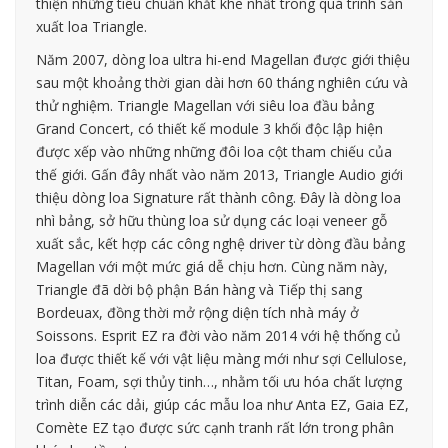
thiện những tiêu chuẩn khắt khe nhất trong quá trình sản
xuất loa Triangle.
Năm 2007, dòng loa ultra hi-end Magellan được giới thiệu
sau một khoảng thời gian dài hơn 60 tháng nghiên cứu và
thử nghiệm. Triangle Magellan với siêu loa đầu bảng
Grand Concert, có thiết kế module 3 khối độc lập hiện
được xếp vào những những đôi loa cột tham chiếu của
thế giới. Gấn đây nhất vào năm 2013, Triangle Audio giới
thiệu dòng loa Signature rất thành công. Đây là dòng loa
nhì bảng, sở hữu thùng loa sử dụng các loại veneer gỗ
xuất sắc, kết hợp các công nghệ driver từ dòng đầu bảng
Magellan với một mức giá dễ chịu hơn. Cùng năm này,
Triangle đã dời bộ phận Bán hàng và Tiếp thị sang
Bordeuax, đồng thời mở rộng diện tích nhà máy ở
Soissons. Esprit EZ ra đời vào năm 2014 với hệ thống củ
loa được thiết kế với vật liệu màng mới như sợi Cellulose,
Titan, Foam, sợi thủy tinh…, nhằm tối ưu hóa chất lượng
trình diễn các dải, giúp các mẫu loa như Anta EZ, Gaia EZ,
Comète EZ tạo được sức cạnh tranh rất lớn trong phân