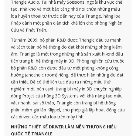
Triangle Audio. Tại nhà máy Soissons, ngoài khu vực chế
tạo, nhà kho và một bảo tàng nhỏ nơi chứa những mẫu
loa huyền thoại từ trước đến nay của Triangle, hãng loa
Pháp dành một phần diện tích khá lớn cho phòng Nghiên
Cứu và Phát Triển.
Từ năm 2009, bộ phận R&D được Triangle đầu tư mạnh
và tách toàn bộ hệ thống đo đạt khỏi những phòng kiểm
âm. Trianlge là một trong những nhà sản xuất hi-end đầu
tiên trang bị hệ thống máy in 3D. Phòng nghiên cứu thuộc
bộ phận R&D còn được đầu tư một phòng không cộng
hưởng (anechoic room) riêng, để thực hiện những đo đạt
cần thiết. Để có thể liên tục đưa ra những mẫu thử
nghiệm mới, bên cạnh trang bị máy in 3D chuyên nghiệp
dòng Projet của hãng 3D Systems với khả năng tạo mẫu
vật nhanh, sai số thấp, Triangle còn trang bị hệ thống
phần mềm giả lập Klippel, cho phép giả lập hoạt động của
các driver, các mẫu loa trên máy tính.
NHỮNG THIẾT KẾ DRIVER LÀM NÊN THƯƠNG HIỆU
QUỐC TẾ TRIANGLE