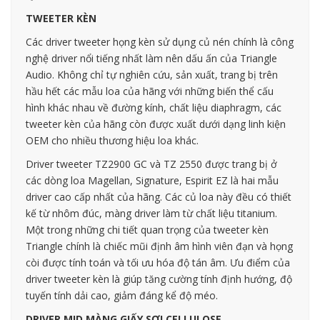
TWEETER KÈN
Các driver tweeter họng kèn sử dụng củ nén chính là công
nghệ driver nổi tiếng nhất làm nên dấu ấn của Triangle
Audio. Không chỉ tự nghiên cứu, sản xuất, trang bị trên
hầu hết các mẫu loa của hãng với những biến thể cấu
hình khác nhau về đường kính, chất liệu diaphragm, các
tweeter kèn của hãng còn được xuất dưới dạng linh kiện
OEM cho nhiều thương hiệu loa khác.
Driver tweeter TZ2900 GC và TZ 2550 được trang bị ở
các dòng loa Magellan, Signature, Espirit EZ là hai mẫu
driver cao cấp nhất của hãng. Các củ loa này đều có thiết
kế từ nhôm đúc, màng driver làm từ chất liệu titanium.
Một trong những chi tiết quan trọng của tweeter kèn
Triangle chính là chiếc mũi định âm hình viên đạn và họng
còi được tính toán và tối ưu hóa độ tán âm. Ưu điểm của
driver tweeter kèn là giúp tăng cường tính định hướng, độ
tuyến tính dải cao, giảm đáng kể độ méo.
DRIVER MID MÀNG GIẤY SỢI CELLULOSE