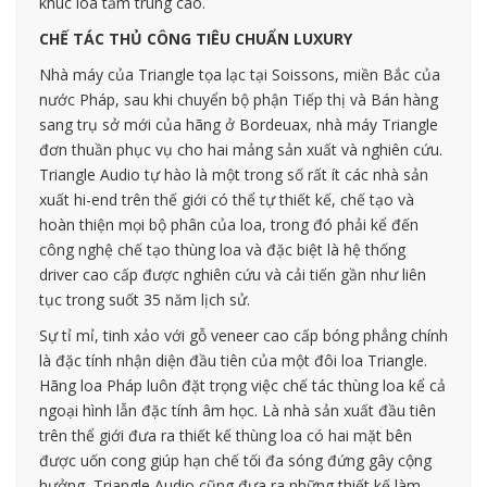
khúc loa tầm trung cao.
CHẾ TÁC THỦ CÔNG TIÊU CHUẨN LUXURY
Nhà máy của Triangle tọa lạc tại Soissons, miền Bắc của
nước Pháp, sau khi chuyển bộ phận Tiếp thị và Bán hàng
sang trụ sở mới của hãng ở Bordeuax, nhà máy Triangle
đơn thuần phục vụ cho hai mảng sản xuất và nghiên cứu.
Triangle Audio tự hào là một trong số rất ít các nhà sản
xuất hi-end trên thế giới có thể tự thiết kế, chế tạo và
hoàn thiện mọi bộ phân của loa, trong đó phải kể đến
công nghệ chế tạo thùng loa và đặc biệt là hệ thống
driver cao cấp được nghiên cứu và cải tiến gần như liên
tục trong suốt 35 năm lịch sử.
Sự tỉ mỉ, tinh xảo với gỗ veneer cao cấp bóng phẳng chính
là đặc tính nhận diện đầu tiên của một đôi loa Triangle.
Hãng loa Pháp luôn đặt trọng việc chế tác thùng loa kể cả
ngoại hình lẫn đặc tính âm học. Là nhà sản xuất đầu tiên
trên thể giới đưa ra thiết kế thùng loa có hai mặt bên
được uốn cong giúp hạn chế tối đa sóng đứng gây cộng
hưởng, Triangle Audio cũng đưa ra những thiết kế làm