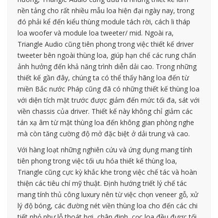
nền tảng cho rất nhiều mẫu loa hiện đại ngày nay, trong
đó phải kể đến kiểu thùng module tách rời, cách li tháp
loa woofer và module loa tweeter/ mid. Ngoài ra,
Triangle Audio cũng tiên phong trong việc thiết kế driver
tweeter bên ngoài thùng loa, giúp hạn chế các rung chấn
ảnh hưởng đến khả năng trình diễn dải cao. Trong những
thiết kế gần đây, chúng ta có thể thấy hãng loa đến từ
miền Bắc nước Pháp cũng đã có những thiết kế thùng loa
với diện tích mặt trước được giảm đến mức tối đa, sát với
viền chassis của driver. Thiết kế này không chỉ giảm các
tán xạ âm từ mặt thùng loa đến không gian phòng nghe
mà còn tăng cường độ mở đặc biệt ở dải trung và cao.
Với hàng loạt những nghiên cứu và ứng dụng mang tính
tiên phong trong việc tối ưu hóa thiết kế thùng loa,
Triangle cũng cực kỳ khắc khe trong việc chế tác và hoàn
thiện các tiêu chí mỹ thuật. Định hướng triết lý chế tác
mang tính thủ công luxury nên từ việc chọn veneer gỗ, xử
lý độ bóng, các đường nét viền thùng loa cho đến các chi
tiết nhỏ như lỗ thoát hơi, chân đinh, cọc loa đều được tối