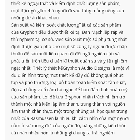
thiết kế ngoại thất và kiểm định chất lượng sản phẩm,
một đội ngũ gồm 4-5 người đi vào từng mảng riêng của
những dự án khác nhau.
Sản xuất và kiểm soát chất lượngTất cả các sản phẩm
của Gryphon đều được thiết kế tại Đan Mạch,lắp ráp và
thử nghiệm tại cơ sở. Việc sản xuất một số phụ tùng nhất
định được giao phó cho một số công ty ngoài được chấp
thuận để sản xuất liên quan tới đội ngũ nghiên cứu và
phát triển trên tiêu chuẩn kĩ thuật quân sự và y tế nghiêm
ngặt nhất. Triết lý thiết kếGryphon Audio Designs là một ví
dụ điển hình trong một thiết kế đầy đủ không quá phức
tạp và phô trương, loại bỏ hoàn toàn kiểm soát tần suất,
độ cân bằng và ổ cắm tai nghe để bảo đảm tính hoàn mỹ
của sản phẩm. Lời đề tựa Gryphon nhận trách nhiệm trở
thành một nhà kiến lập âm thanh, trung thành với nguồn
âm thanh chân thực. một trong những bài học quan trọng
nhất của Rasmussen là nhiều khi cách nhìn của một người
nằm ở sự mong đợi của người đó, bằng những kiến thức
cá nhân nhiều hơn là những gì chúng ta trải nghiệm.