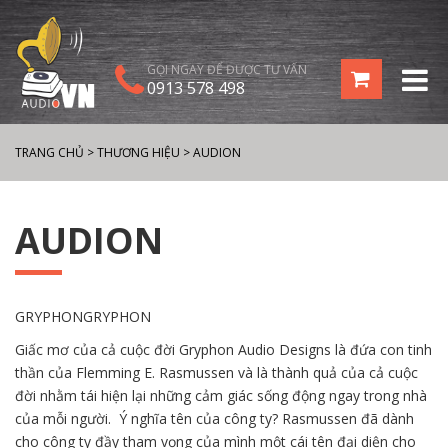
GỌI NGAY ĐỂ ĐƯỢC TƯ VẤN
0913 578 498
TRANG CHỦ
>
THƯƠNG HIỆU
>
AUDION
AUDION
GRYPHONGRYPHON
Giấc mơ của cả cuộc đời Gryphon Audio Designs là đứa con tinh
thần của Flemming E. Rasmussen và là thành quả của cả cuộc
đời nhằm tái hiện lại những cảm giác sống động ngay trong nhà
của mỗi người. Ý nghĩa tên của công ty? Rasmussen đã dành
cho công ty đầy tham vọng của mình một cái tên đại diện cho