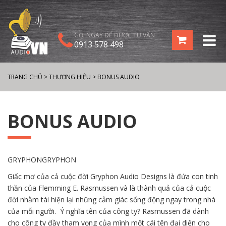
GỌI NGAY ĐỂ ĐƯỢC TƯ VẤN
0913 578 498
TRANG CHỦ
>
THƯƠNG HIỆU
>
BONUS AUDIO
BONUS AUDIO
GRYPHONGRYPHON
Giấc mơ của cả cuộc đời Gryphon Audio Designs là đứa con tinh
thần của Flemming E. Rasmussen và là thành quả của cả cuộc
đời nhằm tái hiện lại những cảm giác sống động ngay trong nhà
của mỗi người. Ý nghĩa tên của công ty? Rasmussen đã dành
cho công ty đầy tham vọng của mình một cái tên đại diện cho