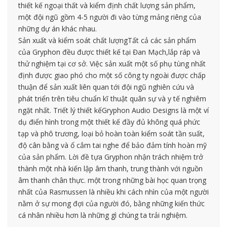
thiết kế ngoại thất và kiểm định chất lượng sản phẩm,
một đội ngũ gồm 4-5 người đi vào từng mảng riêng của
những dự án khác nhau.
Sản xuất và kiểm soát chất lượngTất cả các sản phẩm
của Gryphon đều được thiết kế tại Đan Mạch,lắp ráp và
thử nghiệm tại cơ sở. Việc sản xuất một số phụ tùng nhất
định được giao phó cho một số công ty ngoài được chấp
thuận để sản xuất liên quan tới đội ngũ nghiên cứu và
phát triển trên tiêu chuẩn kĩ thuật quân sự và y tế nghiêm
ngặt nhất. Triết lý thiết kếGryphon Audio Designs là một ví
dụ điển hình trong một thiết kế đầy đủ không quá phức
tạp và phô trương, loại bỏ hoàn toàn kiểm soát tần suất,
độ cân bằng và ổ cắm tai nghe để bảo đảm tính hoàn mỹ
của sản phẩm. Lời đề tựa Gryphon nhận trách nhiệm trở
thành một nhà kiến lập âm thanh, trung thành với nguồn
âm thanh chân thực. một trong những bài học quan trọng
nhất của Rasmussen là nhiều khi cách nhìn của một người
nằm ở sự mong đợi của người đó, bằng những kiến thức
cá nhân nhiều hơn là những gì chúng ta trải nghiệm.