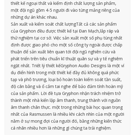
thiết kế ngoại thất và kiểm định chất lượng sản phẩm,
một đội ngũ gồm 4-5 người đi vào từng mảng riêng của
những dự án khác nhau.
Sản xuất và kiểm soát chất lượngTất cả các sản phẩm
của Gryphon đều được thiết kế tại Đan Mạch,lắp ráp và
thử nghiệm tại cơ sở. Việc sản xuất một số phụ tùng nhất
định được giao phó cho một số công ty ngoài được chấp
thuận để sản xuất liên quan tới đội ngũ nghiên cứu và
phát triển trên tiêu chuẩn kĩ thuật quân sự và y tế nghiêm
ngặt nhất. Triết lý thiết kếGryphon Audio Designs là một ví
dụ điển hình trong một thiết kế đầy đủ không quá phức
tạp và phô trương, loại bỏ hoàn toàn kiểm soát tần suất,
độ cân bằng và ổ cắm tai nghe để bảo đảm tính hoàn mỹ
của sản phẩm. Lời đề tựa Gryphon nhận trách nhiệm trở
thành một nhà kiến lập âm thanh, trung thành với nguồn
âm thanh chân thực. một trong những bài học quan trọng
nhất của Rasmussen là nhiều khi cách nhìn của một người
nằm ở sự mong đợi của người đó, bằng những kiến thức
cá nhân nhiều hơn là những gì chúng ta trải nghiệm.