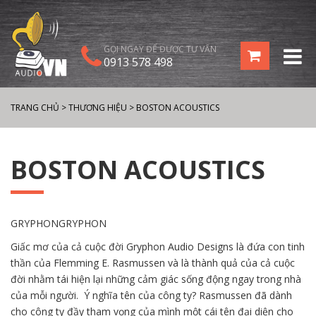
GỌI NGAY ĐỂ ĐƯỢC TƯ VẤN
0913 578 498
TRANG CHỦ
>
THƯƠNG HIỆU
>
BOSTON ACOUSTICS
BOSTON ACOUSTICS
GRYPHONGRYPHON
Giấc mơ của cả cuộc đời Gryphon Audio Designs là đứa con tinh
thần của Flemming E. Rasmussen và là thành quả của cả cuộc
đời nhằm tái hiện lại những cảm giác sống động ngay trong nhà
của mỗi người. Ý nghĩa tên của công ty? Rasmussen đã dành
cho công ty đầy tham vọng của mình một cái tên đại diện cho