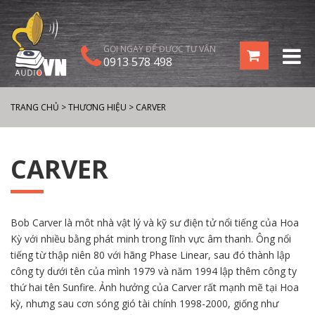
GỌI NGAY ĐỂ ĐƯỢC TƯ VẤN
0913 578 498
TRANG CHỦ
>
THƯƠNG HIỆU
>
CARVER
CARVER
Bob Carver là môt nhà vật lý và kỹ sư điện tử nổi tiếng của Hoa
Kỳ với nhiều bằng phát minh trong lĩnh vực âm thanh. Ông nổi
tiếng từ thập niên 80 với hãng Phase Linear, sau đó thành lập
công ty dưới tên của mình 1979 và năm 1994 lập thêm công ty
thứ hai tên Sunfire. Ảnh hưởng của Carver rất mạnh mẽ tại Hoa
kỳ, nhưng sau cơn sóng gió tài chính 1998-2000, giống như