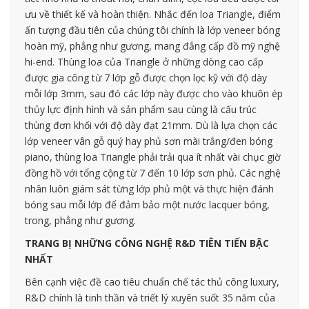
ưu về thiết kế và hoàn thiện. Nhắc đến loa Triangle, điểm
ấn tượng đầu tiên của chúng tôi chính là lớp veneer bóng
hoàn mỹ, phẳng như gương, mang đẳng cấp đồ mỹ nghệ
hi-end. Thùng loa của Triangle ở những dòng cao cấp
được gia công từ 7 lớp gỗ được chọn lọc kỹ với độ dày
mỗi lớp 3mm, sau đó các lớp này được cho vào khuôn ép
thủy lực định hình và sản phẩm sau cùng là cấu trúc
thùng đơn khối với độ dày đạt 21mm. Dù là lựa chọn các
lớp veneer vân gỗ quý hay phủ sơn mài trắng/đen bóng
piano, thùng loa Triangle phải trải qua ít nhất vài chục giờ
đồng hồ với tổng cộng từ 7 đến 10 lớp sơn phủ. Các nghệ
nhân luôn giám sát từng lớp phủ một và thực hiện đánh
bóng sau mỗi lớp để đảm bảo một nước lacquer bóng,
trong, phẳng như gương.
TRANG BỊ NHỮNG CÔNG NGHỆ R&D TIÊN TIẾN BẬC
NHẤT
Bên cạnh việc đề cao tiêu chuẩn chế tác thủ công luxury,
R&D chính là tinh thần và triết lý xuyên suốt 35 năm của