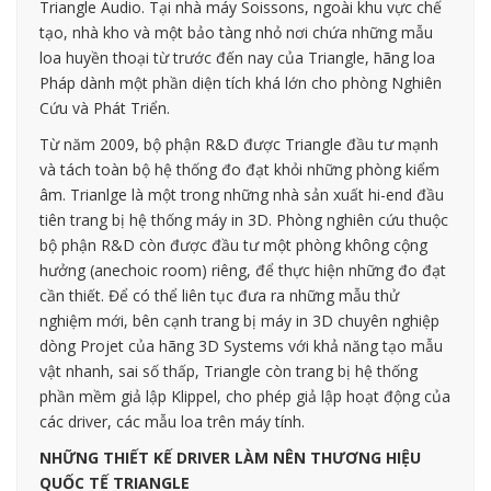
Triangle Audio. Tại nhà máy Soissons, ngoài khu vực chế
tạo, nhà kho và một bảo tàng nhỏ nơi chứa những mẫu
loa huyền thoại từ trước đến nay của Triangle, hãng loa
Pháp dành một phần diện tích khá lớn cho phòng Nghiên
Cứu và Phát Triển.
Từ năm 2009, bộ phận R&D được Triangle đầu tư mạnh
và tách toàn bộ hệ thống đo đạt khỏi những phòng kiểm
âm. Trianlge là một trong những nhà sản xuất hi-end đầu
tiên trang bị hệ thống máy in 3D. Phòng nghiên cứu thuộc
bộ phận R&D còn được đầu tư một phòng không cộng
hưởng (anechoic room) riêng, để thực hiện những đo đạt
cần thiết. Để có thể liên tục đưa ra những mẫu thử
nghiệm mới, bên cạnh trang bị máy in 3D chuyên nghiệp
dòng Projet của hãng 3D Systems với khả năng tạo mẫu
vật nhanh, sai số thấp, Triangle còn trang bị hệ thống
phần mềm giả lập Klippel, cho phép giả lập hoạt động của
các driver, các mẫu loa trên máy tính.
NHỮNG THIẾT KẾ DRIVER LÀM NÊN THƯƠNG HIỆU
QUỐC TẾ TRIANGLE