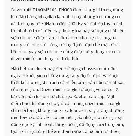
Driver mid T16GMF100-THG06 được trang bị trong dòng
loa đầu bảng Magellan là một trong những loa trung có
dải tần rộng từ 70Hz lên đến 4000Hz và đạt độ tuyến tính
tốt nhất từ trước đến nay. Màng loa này sử dụng chất liệu
sợi cellulose được tẩm thấm thêm chất liệu latex giúp
màng vừa nhẹ vừa tăng cường độ ổn định bề mặt. Chất
liệu màn giấy sợi cellulose cũng được ứng dụng cho các
driver mid ở các dòng loa thấp hơn.
Hầu hết các driver này đều sử dụng chassis nhôm đúc
nguyên khối, giúp chống rung, tăng độ ổn định và được
thiết kế thoáng khí tránh cả nhiễu âm phản hồi từ mặt sau
của màng loa. Driver mid Triangle sử dụng voice-coil 2
lớp với phần lõi làm từ chất liệu Kapton cao cấp. Một
điểm thiết kế đáng chú ý ở các màng driver mid Triangle
chính là hãng không dùng các loại viền poly thông thường
mà thay vào đó viền có các nếp gấp nhỏ giúp màng hoạt
động cực kỳ linh hoạt, tăng cường độ động của trung âm,
tạo nên một tổng thể âm thanh vừa có hài âm tự nhiên,