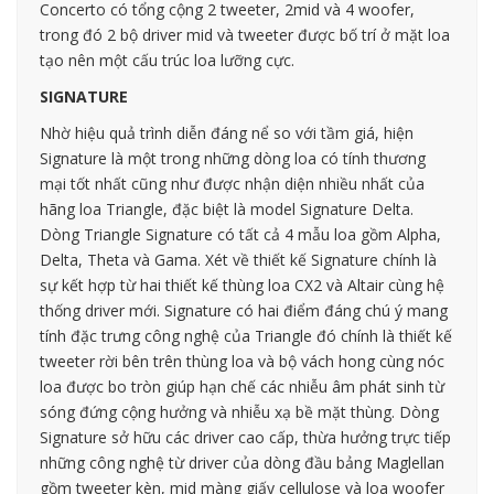
Concerto có tổng cộng 2 tweeter, 2mid và 4 woofer,
trong đó 2 bộ driver mid và tweeter được bố trí ở mặt loa
tạo nên một cấu trúc loa lưỡng cực.
SIGNATURE
Nhờ hiệu quả trình diễn đáng nể so với tầm giá, hiện
Signature là một trong những dòng loa có tính thương
mại tốt nhất cũng như được nhận diện nhiều nhất của
hãng loa Triangle, đặc biệt là model Signature Delta.
Dòng Triangle Signature có tất cả 4 mẫu loa gồm Alpha,
Delta, Theta và Gama. Xét về thiết kế Signature chính là
sự kết hợp từ hai thiết kế thùng loa CX2 và Altair cùng hệ
thống driver mới. Signature có hai điểm đáng chú ý mang
tính đặc trưng công nghệ của Triangle đó chính là thiết kế
tweeter rời bên trên thùng loa và bộ vách hong cùng nóc
loa được bo tròn giúp hạn chế các nhiễu âm phát sinh từ
sóng đứng cộng hưởng và nhiễu xạ bề mặt thùng. Dòng
Signature sở hữu các driver cao cấp, thừa hưởng trực tiếp
những công nghệ từ driver của dòng đầu bảng Maglellan
gồm tweeter kèn, mid màng giấy cellulose và loa woofer