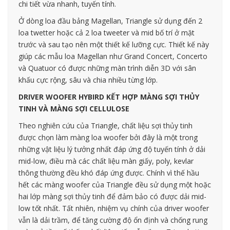
chi tiết vừa nhanh, tuyến tính.
Ở dòng loa đầu bảng Magellan, Triangle sử dụng đến 2
loa twetter hoặc cả 2 loa tweeter và mid bố trí ở mặt
trước và sau tạo nên một thiết kế lưỡng cực. Thiết kế này
giúp các mẫu loa Magellan như Grand Concert, Concerto
và Quatuor có được những màn trình diễn 3D với sân
khấu cực rộng, sâu và chia nhiều từng lớp.
DRIVER WOOFER HYBIRD KẾT HỢP MÀNG SỢI THỦY
TINH VÀ MÀNG SỢI CELLULOSE
Theo nghiên cứu của Triangle, chất liệu sợi thủy tinh
được chọn làm màng loa woofer bởi đây là một trong
những vật liệu lý tưởng nhất đáp ứng độ tuyến tính ở dải
mid-low, điều mà các chất liệu màn giấy, poly, kevlar
thông thường đều khó đáp ứng được. Chính vì thế hầu
hết các màng woofer của Triangle đều sử dụng một hoặc
hai lớp màng sợi thủy tinh để đảm bảo có được dải mid-
low tốt nhất. Tất nhiên, nhiệm vụ chính của driver woofer
vẫn là dải trầm, để tăng cường độ ổn định và chống rung