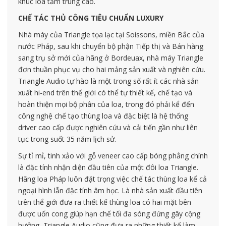
khúc loa tầm trung cao.
CHẾ TÁC THỦ CÔNG TIÊU CHUẨN LUXURY
Nhà máy của Triangle tọa lạc tại Soissons, miền Bắc của
nước Pháp, sau khi chuyển bộ phận Tiếp thị và Bán hàng
sang trụ sở mới của hãng ở Bordeuax, nhà máy Triangle
đơn thuần phục vụ cho hai mảng sản xuất và nghiên cứu.
Triangle Audio tự hào là một trong số rất ít các nhà sản
xuất hi-end trên thế giới có thể tự thiết kế, chế tạo và
hoàn thiện mọi bộ phân của loa, trong đó phải kể đến
công nghệ chế tạo thùng loa và đặc biệt là hệ thống
driver cao cấp được nghiên cứu và cải tiến gần như liên
tục trong suốt 35 năm lịch sử.
Sự tỉ mỉ, tinh xảo với gỗ veneer cao cấp bóng phẳng chính
là đặc tính nhận diện đầu tiên của một đôi loa Triangle.
Hãng loa Pháp luôn đặt trọng việc chế tác thùng loa kể cả
ngoại hình lẫn đặc tính âm học. Là nhà sản xuất đầu tiên
trên thể giới đưa ra thiết kế thùng loa có hai mặt bên
được uốn cong giúp hạn chế tối đa sóng đứng gây cộng
hưởng, Triangle Audio cũng đưa ra những thiết kế làm