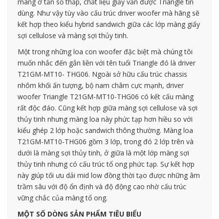
màng ở tần số thấp, chất liệu giấy vẫn được Triangle tin
dùng. Như vậy tùy vào cấu trúc driver woofer mà hãng sẽ
kết hợp theo kiểu hybrid sandwich giữa các lớp màng giấy
sợi cellulose và màng sợi thủy tinh.
Một trong những loa con woofer đặc biệt mà chúng tôi
muốn nhắc đến gắn liền với tên tuổi Triangle đó là driver
T21GM-MT10- THG06. Ngoài sở hữu cấu trúc chassis
nhôm khối ấn tượng, bộ nam châm cực mạnh, driver
woofer Triangle T21GM-MT10-THG06 có kết cấu màng
rất độc đáo. Cũng kết hợp giữa màng sợi cellulose và sợi
thủy tinh nhưng màng loa này phức tạp hơn hiều so với
kiểu ghép 2 lớp hoặc sandwich thông thường. Màng loa
T21GM-MT10-THG06 gồm 3 lớp, trong đó 2 lớp trên và
dưới là màng sợi thủy tinh, ở giữa là một lớp màng sợi
thủy tinh nhưng có cấu trúc tổ ong phức tạp. Sự kết hợp
này giúp tối ưu dải mid low đồng thời tạo được những âm
trầm sâu với độ ổn định và độ động cao nhờ cấu trúc
vững chắc của màng tổ ong.
MỘT SỐ DÒNG SẢN PHẨM TIÊU BIỂU