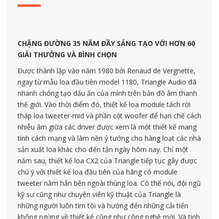
CHẶNG ĐƯỜNG 35 NĂM ĐẦY SÁNG TẠO VỚI HƠN 60
GIẢI THƯỞNG VÀ BÌNH CHỌN
Được thành lập vào năm 1980 bởi Renaud de Vergnette,
ngay từ mẫu loa đầu tiên model 1180, Triangle Audio đã
nhanh chóng tạo dấu ấn của mình trên bản đồ âm thanh
thế giới. Vào thời điểm đó, thiết kế loa module tách rời
tháp loa tweeter-mid và phần cột woofer để hạn chế cách
nhiễu âm giữa các driver được xem là một thiết kế mang
tính cách mạng và làm nền ý tưởng cho hàng loạt các nhà
sản xuất loa khác cho đến tận ngày hôm nay. Chỉ một
năm sau, thiết kế loa CX2 của Triangle tiếp tục gây được
chú ý với thiết kế loa đầu tiên của hãng có module
tweeter nằm hẳn bên ngoài thùng loa. Có thể nói, đội ngũ
kỹ sư cũng như chuyên viên kỹ thuật của Triangle là
những người luôn tìm tòi và hướng đến những cải tiến
không ngừng về thiết kế cũng như công nghệ mới. Và tinh