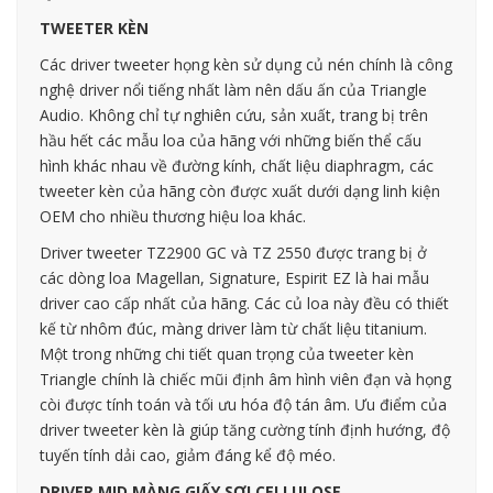
TWEETER KÈN
Các driver tweeter họng kèn sử dụng củ nén chính là công
nghệ driver nổi tiếng nhất làm nên dấu ấn của Triangle
Audio. Không chỉ tự nghiên cứu, sản xuất, trang bị trên
hầu hết các mẫu loa của hãng với những biến thể cấu
hình khác nhau về đường kính, chất liệu diaphragm, các
tweeter kèn của hãng còn được xuất dưới dạng linh kiện
OEM cho nhiều thương hiệu loa khác.
Driver tweeter TZ2900 GC và TZ 2550 được trang bị ở
các dòng loa Magellan, Signature, Espirit EZ là hai mẫu
driver cao cấp nhất của hãng. Các củ loa này đều có thiết
kế từ nhôm đúc, màng driver làm từ chất liệu titanium.
Một trong những chi tiết quan trọng của tweeter kèn
Triangle chính là chiếc mũi định âm hình viên đạn và họng
còi được tính toán và tối ưu hóa độ tán âm. Ưu điểm của
driver tweeter kèn là giúp tăng cường tính định hướng, độ
tuyến tính dải cao, giảm đáng kể độ méo.
DRIVER MID MÀNG GIẤY SỢI CELLULOSE