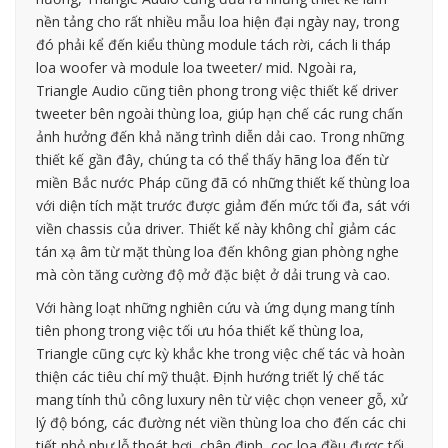
nền tảng cho rất nhiều mẫu loa hiện đại ngày nay, trong
đó phải kể đến kiểu thùng module tách rời, cách li tháp
loa woofer và module loa tweeter/ mid. Ngoài ra,
Triangle Audio cũng tiên phong trong việc thiết kế driver
tweeter bên ngoài thùng loa, giúp hạn chế các rung chấn
ảnh hưởng đến khả năng trình diễn dải cao. Trong những
thiết kế gần đây, chúng ta có thể thấy hãng loa đến từ
miền Bắc nước Pháp cũng đã có những thiết kế thùng loa
với diện tích mặt trước được giảm đến mức tối đa, sát với
viền chassis của driver. Thiết kế này không chỉ giảm các
tán xạ âm từ mặt thùng loa đến không gian phòng nghe
mà còn tăng cường độ mở đặc biệt ở dải trung và cao.
Với hàng loạt những nghiên cứu và ứng dụng mang tính
tiên phong trong việc tối ưu hóa thiết kế thùng loa,
Triangle cũng cực kỳ khắc khe trong việc chế tác và hoàn
thiện các tiêu chí mỹ thuật. Định hướng triết lý chế tác
mang tính thủ công luxury nên từ việc chọn veneer gỗ, xử
lý độ bóng, các đường nét viền thùng loa cho đến các chi
tiết nhỏ như lỗ thoát hơi, chân đinh, cọc loa đều được tối