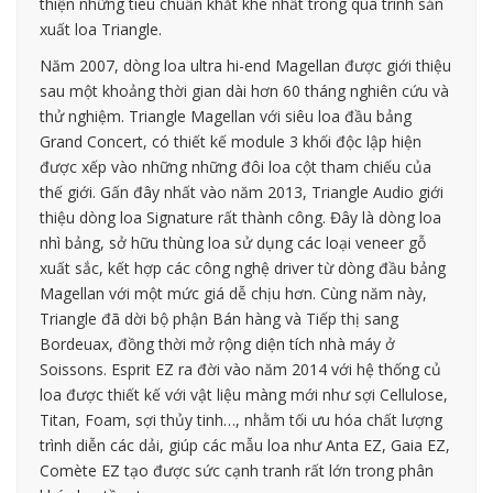
thiện những tiêu chuẩn khắt khe nhất trong quá trình sản
xuất loa Triangle.
Năm 2007, dòng loa ultra hi-end Magellan được giới thiệu
sau một khoảng thời gian dài hơn 60 tháng nghiên cứu và
thử nghiệm. Triangle Magellan với siêu loa đầu bảng
Grand Concert, có thiết kế module 3 khối độc lập hiện
được xếp vào những những đôi loa cột tham chiếu của
thế giới. Gấn đây nhất vào năm 2013, Triangle Audio giới
thiệu dòng loa Signature rất thành công. Đây là dòng loa
nhì bảng, sở hữu thùng loa sử dụng các loại veneer gỗ
xuất sắc, kết hợp các công nghệ driver từ dòng đầu bảng
Magellan với một mức giá dễ chịu hơn. Cùng năm này,
Triangle đã dời bộ phận Bán hàng và Tiếp thị sang
Bordeuax, đồng thời mở rộng diện tích nhà máy ở
Soissons. Esprit EZ ra đời vào năm 2014 với hệ thống củ
loa được thiết kế với vật liệu màng mới như sợi Cellulose,
Titan, Foam, sợi thủy tinh…, nhằm tối ưu hóa chất lượng
trình diễn các dải, giúp các mẫu loa như Anta EZ, Gaia EZ,
Comète EZ tạo được sức cạnh tranh rất lớn trong phân