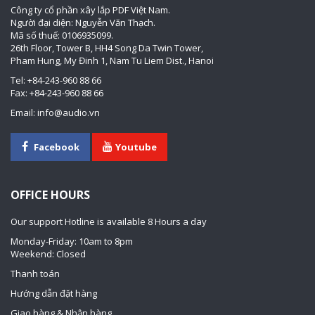
Công ty cổ phần xây lắp PDF Việt Nam.
Người đại diện: Nguyễn Văn Thạch.
Mã số thuế: 0106935099.
26th Floor, Tower B, HH4 Song Da Twin Tower,
Pham Hung, My Đinh 1, Nam Tu Liem Dist., Hanoi
Tel: +84-243-960 88 66
Fax: +84-243-960 88 66
Email: info@audio.vn
Facebook
Youtube
OFFICE HOURS
Our support Hotline is available 8 Hours a day
Monday-Friday: 10am to 8pm
Weekend: Closed
Thanh toán
Hướng dẫn đặt hàng
Giao hàng & Nhận hàng