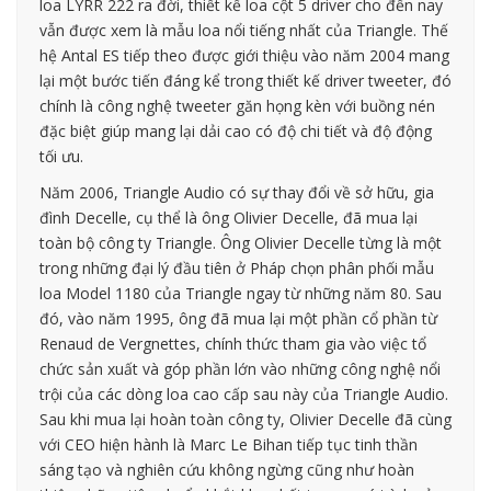
loa LYRR 222 ra đời, thiết kế loa cột 5 driver cho đến nay
vẫn được xem là mẫu loa nổi tiếng nhất của Triangle. Thế
hệ Antal ES tiếp theo được giới thiệu vào năm 2004 mang
lại một bước tiến đáng kể trong thiết kế driver tweeter, đó
chính là công nghệ tweeter găn họng kèn với buồng nén
đặc biệt giúp mang lại dải cao có độ chi tiết và độ động
tối ưu.
Năm 2006, Triangle Audio có sự thay đổi về sở hữu, gia
đình Decelle, cụ thể là ông Olivier Decelle, đã mua lại
toàn bộ công ty Triangle. Ông Olivier Decelle từng là một
trong những đại lý đầu tiên ở Pháp chọn phân phối mẫu
loa Model 1180 của Triangle ngay từ những năm 80. Sau
đó, vào năm 1995, ông đã mua lại một phần cổ phần từ
Renaud de Vergnettes, chính thức tham gia vào việc tổ
chức sản xuất và góp phần lớn vào những công nghệ nổi
trội của các dòng loa cao cấp sau này của Triangle Audio.
Sau khi mua lại hoàn toàn công ty, Olivier Decelle đã cùng
với CEO hiện hành là Marc Le Bihan tiếp tục tinh thần
sáng tạo và nghiên cứu không ngừng cũng như hoàn