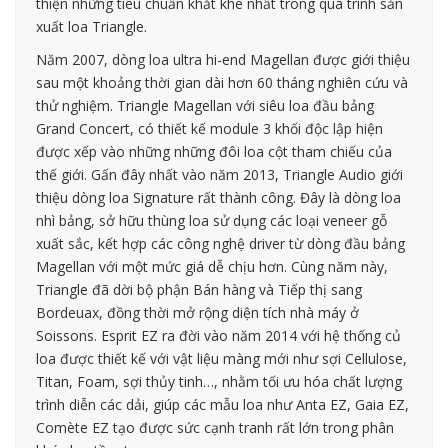
thiện những tiêu chuẩn khắt khe nhất trong quá trình sản
xuất loa Triangle.
Năm 2007, dòng loa ultra hi-end Magellan được giới thiệu
sau một khoảng thời gian dài hơn 60 tháng nghiên cứu và
thử nghiệm. Triangle Magellan với siêu loa đầu bảng
Grand Concert, có thiết kế module 3 khối độc lập hiện
được xếp vào những những đôi loa cột tham chiếu của
thế giới. Gấn đây nhất vào năm 2013, Triangle Audio giới
thiệu dòng loa Signature rất thành công. Đây là dòng loa
nhì bảng, sở hữu thùng loa sử dụng các loại veneer gỗ
xuất sắc, kết hợp các công nghệ driver từ dòng đầu bảng
Magellan với một mức giá dễ chịu hơn. Cùng năm này,
Triangle đã dời bộ phận Bán hàng và Tiếp thị sang
Bordeuax, đồng thời mở rộng diện tích nhà máy ở
Soissons. Esprit EZ ra đời vào năm 2014 với hệ thống củ
loa được thiết kế với vật liệu màng mới như sợi Cellulose,
Titan, Foam, sợi thủy tinh…, nhằm tối ưu hóa chất lượng
trình diễn các dải, giúp các mẫu loa như Anta EZ, Gaia EZ,
Comète EZ tạo được sức cạnh tranh rất lớn trong phân