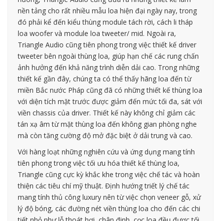
nền tảng cho rất nhiều mẫu loa hiện đại ngày nay, trong
đó phải kể đến kiểu thùng module tách rời, cách li tháp
loa woofer và module loa tweeter/ mid. Ngoài ra,
Triangle Audio cũng tiên phong trong việc thiết kế driver
tweeter bên ngoài thùng loa, giúp hạn chế các rung chấn
ảnh hưởng đến khả năng trình diễn dải cao. Trong những
thiết kế gần đây, chúng ta có thể thấy hãng loa đến từ
miền Bắc nước Pháp cũng đã có những thiết kế thùng loa
với diện tích mặt trước được giảm đến mức tối đa, sát với
viền chassis của driver. Thiết kế này không chỉ giảm các
tán xạ âm từ mặt thùng loa đến không gian phòng nghe
mà còn tăng cường độ mở đặc biệt ở dải trung và cao.
Với hàng loạt những nghiên cứu và ứng dụng mang tính
tiên phong trong việc tối ưu hóa thiết kế thùng loa,
Triangle cũng cực kỳ khắc khe trong việc chế tác và hoàn
thiện các tiêu chí mỹ thuật. Định hướng triết lý chế tác
mang tính thủ công luxury nên từ việc chọn veneer gỗ, xử
lý độ bóng, các đường nét viền thùng loa cho đến các chi
tiết nhỏ như lỗ thoát hơi, chân đinh, cọc loa đều được tối