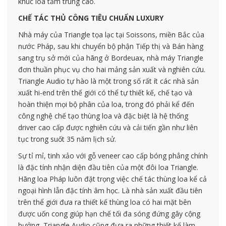
khúc loa tầm trung cao.
CHẾ TÁC THỦ CÔNG TIÊU CHUẨN LUXURY
Nhà máy của Triangle tọa lạc tại Soissons, miền Bắc của
nước Pháp, sau khi chuyển bộ phận Tiếp thị và Bán hàng
sang trụ sở mới của hãng ở Bordeuax, nhà máy Triangle
đơn thuần phục vụ cho hai mảng sản xuất và nghiên cứu.
Triangle Audio tự hào là một trong số rất ít các nhà sản
xuất hi-end trên thế giới có thể tự thiết kế, chế tạo và
hoàn thiện mọi bộ phân của loa, trong đó phải kể đến
công nghệ chế tạo thùng loa và đặc biệt là hệ thống
driver cao cấp được nghiên cứu và cải tiến gần như liên
tục trong suốt 35 năm lịch sử.
Sự tỉ mỉ, tinh xảo với gỗ veneer cao cấp bóng phẳng chính
là đặc tính nhận diện đầu tiên của một đôi loa Triangle.
Hãng loa Pháp luôn đặt trọng việc chế tác thùng loa kể cả
ngoại hình lẫn đặc tính âm học. Là nhà sản xuất đầu tiên
trên thể giới đưa ra thiết kế thùng loa có hai mặt bên
được uốn cong giúp hạn chế tối đa sóng đứng gây cộng
hưởng, Triangle Audio cũng đưa ra những thiết kế làm