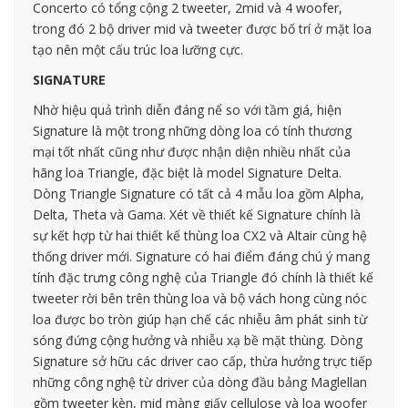
Concerto có tổng cộng 2 tweeter, 2mid và 4 woofer,
trong đó 2 bộ driver mid và tweeter được bố trí ở mặt loa
tạo nên một cấu trúc loa lưỡng cực.
SIGNATURE
Nhờ hiệu quả trình diễn đáng nể so với tầm giá, hiện
Signature là một trong những dòng loa có tính thương
mại tốt nhất cũng như được nhận diện nhiều nhất của
hãng loa Triangle, đặc biệt là model Signature Delta.
Dòng Triangle Signature có tất cả 4 mẫu loa gồm Alpha,
Delta, Theta và Gama. Xét về thiết kế Signature chính là
sự kết hợp từ hai thiết kế thùng loa CX2 và Altair cùng hệ
thống driver mới. Signature có hai điểm đáng chú ý mang
tính đặc trưng công nghệ của Triangle đó chính là thiết kế
tweeter rời bên trên thùng loa và bộ vách hong cùng nóc
loa được bo tròn giúp hạn chế các nhiễu âm phát sinh từ
sóng đứng cộng hưởng và nhiễu xạ bề mặt thùng. Dòng
Signature sở hữu các driver cao cấp, thừa hưởng trực tiếp
những công nghệ từ driver của dòng đầu bảng Maglellan
gồm tweeter kèn, mid màng giấy cellulose và loa woofer