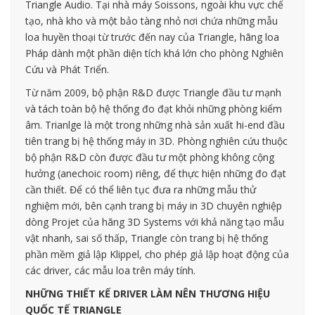
Triangle Audio. Tại nhà máy Soissons, ngoài khu vực chế
tạo, nhà kho và một bảo tàng nhỏ nơi chứa những mẫu
loa huyền thoại từ trước đến nay của Triangle, hãng loa
Pháp dành một phần diện tích khá lớn cho phòng Nghiên
Cứu và Phát Triển.
Từ năm 2009, bộ phận R&D được Triangle đầu tư mạnh
và tách toàn bộ hệ thống đo đạt khỏi những phòng kiểm
âm. Trianlge là một trong những nhà sản xuất hi-end đầu
tiên trang bị hệ thống máy in 3D. Phòng nghiên cứu thuộc
bộ phận R&D còn được đầu tư một phòng không cộng
hưởng (anechoic room) riêng, để thực hiện những đo đạt
cần thiết. Để có thể liên tục đưa ra những mẫu thử
nghiệm mới, bên cạnh trang bị máy in 3D chuyên nghiệp
dòng Projet của hãng 3D Systems với khả năng tạo mẫu
vật nhanh, sai số thấp, Triangle còn trang bị hệ thống
phần mềm giả lập Klippel, cho phép giả lập hoạt động của
các driver, các mẫu loa trên máy tính.
NHỮNG THIẾT KẾ DRIVER LÀM NÊN THƯƠNG HIỆU
QUỐC TẾ TRIANGLE