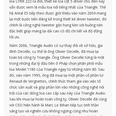
loa LYRR 222 ra đời, thiết kế loa cột 5 driver cho đến nay
vẫn được xem là mẫu loa nổi tiếng nhất của Triangle. Thế
hệ Antal ES tiếp theo được giới thiệu vào năm 2004 mang
lại một bước tiến đáng kể trong thiết kế driver tweeter, đó
chính là công nghệ tweeter găn họng kèn với buồng nén
đặc biệt giúp mang lại dải cao có độ chi tiết và độ động
tối ưu.
Năm 2006, Triangle Audio có sự thay đổi về sở hữu, gia
đình Decelle, cụ thể là ông Olivier Decelle, đã mua lại
toàn bộ công ty Triangle. Ông Olivier Decelle từng là một
trong những đại lý đầu tiên ở Pháp chọn phân phối mẫu
loa Model 1180 của Triangle ngay từ những năm 80. Sau
đó, vào năm 1995, ông đã mua lại một phần cổ phần từ
Renaud de Vergnettes, chính thức tham gia vào việc tổ
chức sản xuất và góp phần lớn vào những công nghệ nổi
trội của các dòng loa cao cấp sau này của Triangle Audio.
Sau khi mua lại hoàn toàn công ty, Olivier Decelle đã cùng
với CEO hiện hành là Marc Le Bihan tiếp tục tinh thần
sáng tạo và nghiên cứu không ngừng cũng như hoàn