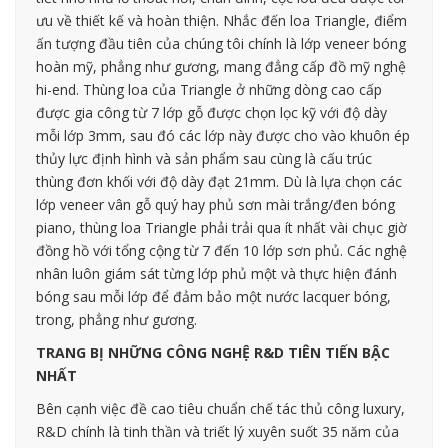
ưu về thiết kế và hoàn thiện. Nhắc đến loa Triangle, điểm
ấn tượng đầu tiên của chúng tôi chính là lớp veneer bóng
hoàn mỹ, phẳng như gương, mang đẳng cấp đồ mỹ nghệ
hi-end. Thùng loa của Triangle ở những dòng cao cấp
được gia công từ 7 lớp gỗ được chọn lọc kỹ với độ dày
mỗi lớp 3mm, sau đó các lớp này được cho vào khuôn ép
thủy lực định hình và sản phẩm sau cùng là cấu trúc
thùng đơn khối với độ dày đạt 21mm. Dù là lựa chọn các
lớp veneer vân gỗ quý hay phủ sơn mài trắng/đen bóng
piano, thùng loa Triangle phải trải qua ít nhất vài chục giờ
đồng hồ với tổng cộng từ 7 đến 10 lớp sơn phủ. Các nghệ
nhân luôn giám sát từng lớp phủ một và thực hiện đánh
bóng sau mỗi lớp để đảm bảo một nước lacquer bóng,
trong, phẳng như gương.
TRANG BỊ NHỮNG CÔNG NGHỆ R&D TIÊN TIẾN BẬC
NHẤT
Bên cạnh việc đề cao tiêu chuẩn chế tác thủ công luxury,
R&D chính là tinh thần và triết lý xuyên suốt 35 năm của