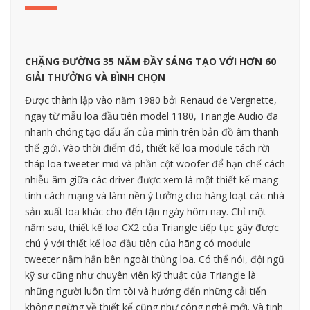
CHẶNG ĐƯỜNG 35 NĂM ĐẦY SÁNG TẠO VỚI HƠN 60
GIẢI THƯỞNG VÀ BÌNH CHỌN
Được thành lập vào năm 1980 bởi Renaud de Vergnette,
ngay từ mẫu loa đầu tiên model 1180, Triangle Audio đã
nhanh chóng tạo dấu ấn của mình trên bản đồ âm thanh
thế giới. Vào thời điểm đó, thiết kế loa module tách rời
tháp loa tweeter-mid và phần cột woofer để hạn chế cách
nhiễu âm giữa các driver được xem là một thiết kế mang
tính cách mạng và làm nền ý tưởng cho hàng loạt các nhà
sản xuất loa khác cho đến tận ngày hôm nay. Chỉ một
năm sau, thiết kế loa CX2 của Triangle tiếp tục gây được
chú ý với thiết kế loa đầu tiên của hãng có module
tweeter nằm hẳn bên ngoài thùng loa. Có thể nói, đội ngũ
kỹ sư cũng như chuyên viên kỹ thuật của Triangle là
những người luôn tìm tòi và hướng đến những cải tiến
không ngừng về thiết kế cũng như công nghệ mới. Và tinh