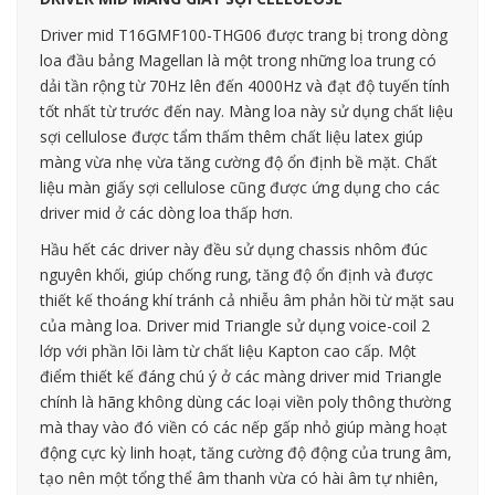
Driver mid T16GMF100-THG06 được trang bị trong dòng
loa đầu bảng Magellan là một trong những loa trung có
dải tần rộng từ 70Hz lên đến 4000Hz và đạt độ tuyến tính
tốt nhất từ trước đến nay. Màng loa này sử dụng chất liệu
sợi cellulose được tẩm thấm thêm chất liệu latex giúp
màng vừa nhẹ vừa tăng cường độ ổn định bề mặt. Chất
liệu màn giấy sợi cellulose cũng được ứng dụng cho các
driver mid ở các dòng loa thấp hơn.
Hầu hết các driver này đều sử dụng chassis nhôm đúc
nguyên khối, giúp chống rung, tăng độ ổn định và được
thiết kế thoáng khí tránh cả nhiễu âm phản hồi từ mặt sau
của màng loa. Driver mid Triangle sử dụng voice-coil 2
lớp với phần lõi làm từ chất liệu Kapton cao cấp. Một
điểm thiết kế đáng chú ý ở các màng driver mid Triangle
chính là hãng không dùng các loại viền poly thông thường
mà thay vào đó viền có các nếp gấp nhỏ giúp màng hoạt
động cực kỳ linh hoạt, tăng cường độ động của trung âm,
tạo nên một tổng thể âm thanh vừa có hài âm tự nhiên,