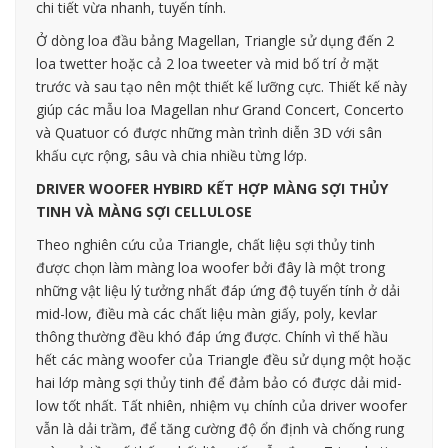
chi tiết vừa nhanh, tuyến tính.
Ở dòng loa đầu bảng Magellan, Triangle sử dụng đến 2
loa twetter hoặc cả 2 loa tweeter và mid bố trí ở mặt
trước và sau tạo nên một thiết kế lưỡng cực. Thiết kế này
giúp các mẫu loa Magellan như Grand Concert, Concerto
và Quatuor có được những màn trình diễn 3D với sân
khấu cực rộng, sâu và chia nhiều từng lớp.
DRIVER WOOFER HYBIRD KẾT HỢP MÀNG SỢI THỦY
TINH VÀ MÀNG SỢI CELLULOSE
Theo nghiên cứu của Triangle, chất liệu sợi thủy tinh
được chọn làm màng loa woofer bởi đây là một trong
những vật liệu lý tưởng nhất đáp ứng độ tuyến tính ở dải
mid-low, điều mà các chất liệu màn giấy, poly, kevlar
thông thường đều khó đáp ứng được. Chính vì thế hầu
hết các màng woofer của Triangle đều sử dụng một hoặc
hai lớp màng sợi thủy tinh để đảm bảo có được dải mid-
low tốt nhất. Tất nhiên, nhiệm vụ chính của driver woofer
vẫn là dải trầm, để tăng cường độ ổn định và chống rung