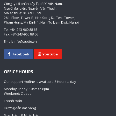
Công ty cổ phần xây lắp PDF Việt Nam.
Người đại diện: Nguyễn Văn Thạch.
Mã số thuế: 0106935099.
26th Floor, Tower B, HH4 Song Da Twin Tower,
Pham Hung, My Đinh 1, Nam Tu Liem Dist., Hanoi
Tel: +84-243-960 88 66
Fax: +84-243-960 88 66
Email: info@audio.vn
Facebook
Youtube
OFFICE HOURS
Our support Hotline is available 8 Hours a day
Monday-Friday: 10am to 8pm
Weekend: Closed
Thanh toán
Hướng dẫn đặt hàng
Giao hàng & Nhận hàng