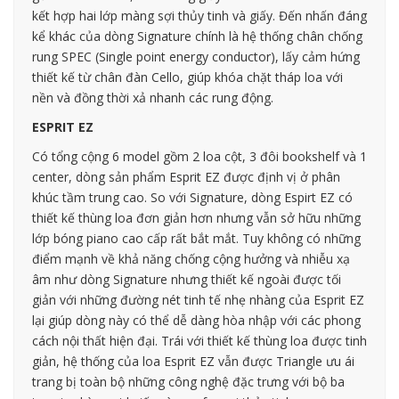
kết hợp hai lớp màng sợi thủy tinh và giấy. Đến nhấn đáng
kể khác của dòng Signature chính là hệ thống chân chống
rung SPEC (Single point energy conductor), lấy cảm hứng
thiết kế từ chân đàn Cello, giúp khóa chặt tháp loa với
nền và đồng thời xả nhanh các rung động.
ESPRIT EZ
Có tổng cộng 6 model gồm 2 loa cột, 3 đôi bookshelf và 1
center, dòng sản phẩm Esprit EZ được định vị ở phân
khúc tầm trung cao. So với Signature, dòng Espirt EZ có
thiết kế thùng loa đơn giản hơn nhưng vẫn sở hữu những
lớp bóng piano cao cấp rất bắt mắt. Tuy không có những
điểm mạnh về khả năng chống cộng hưởng và nhiễu xạ
âm như dòng Signature nhưng thiết kế ngoài được tối
giản với những đường nét tinh tế nhẹ nhàng của Esprit EZ
lại giúp dòng này có thể dễ dàng hòa nhập với các phong
cách nội thất hiện đại. Trái với thiết kế thùng loa được tinh
giản, hệ thống của loa Esprit EZ vẫn được Triangle ưu ái
trang bị toàn bộ những công nghệ đặc trưng với bộ ba