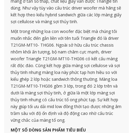
màng ở tần số thấp, chất liệu giấy vẫn được Triangle tin
dùng. Như vậy tùy vào cấu trúc driver woofer mà hãng sẽ
kết hợp theo kiểu hybrid sandwich giữa các lớp màng giấy
sợi cellulose và màng sợi thủy tinh.
Một trong những loa con woofer đặc biệt mà chúng tôi
muốn nhắc đến gắn liền với tên tuổi Triangle đó là driver
T21GM-MT10- THG06. Ngoài sở hữu cấu trúc chassis
nhôm khối ấn tượng, bộ nam châm cực mạnh, driver
woofer Triangle T21GM-MT10-THG06 có kết cấu màng
rất độc đáo. Cũng kết hợp giữa màng sợi cellulose và sợi
thủy tinh nhưng màng loa này phức tạp hơn hiều so với
kiểu ghép 2 lớp hoặc sandwich thông thường. Màng loa
T21GM-MT10-THG06 gồm 3 lớp, trong đó 2 lớp trên và
dưới là màng sợi thủy tinh, ở giữa là một lớp màng sợi
thủy tinh nhưng có cấu trúc tổ ong phức tạp. Sự kết hợp
này giúp tối ưu dải mid low đồng thời tạo được những âm
trầm sâu với độ ổn định và độ động cao nhờ cấu trúc
vững chắc của màng tổ ong.
MỘT SỐ DÒNG SẢN PHẨM TIÊU BIỂU