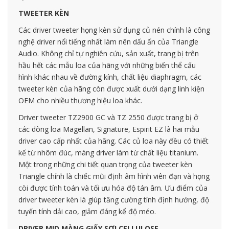
TWEETER KÈN
Các driver tweeter họng kèn sử dụng củ nén chính là công
nghệ driver nổi tiếng nhất làm nên dấu ấn của Triangle
Audio. Không chỉ tự nghiên cứu, sản xuất, trang bị trên
hầu hết các mẫu loa của hãng với những biến thể cấu
hình khác nhau về đường kính, chất liệu diaphragm, các
tweeter kèn của hãng còn được xuất dưới dạng linh kiện
OEM cho nhiều thương hiệu loa khác.
Driver tweeter TZ2900 GC và TZ 2550 được trang bị ở
các dòng loa Magellan, Signature, Espirit EZ là hai mẫu
driver cao cấp nhất của hãng. Các củ loa này đều có thiết
kế từ nhôm đúc, màng driver làm từ chất liệu titanium.
Một trong những chi tiết quan trọng của tweeter kèn
Triangle chính là chiếc mũi định âm hình viên đạn và họng
còi được tính toán và tối ưu hóa độ tán âm. Ưu điểm của
driver tweeter kèn là giúp tăng cường tính định hướng, độ
tuyến tính dải cao, giảm đáng kể độ méo.
DRIVER MID MÀNG GIẤY SỢI CELLULOSE