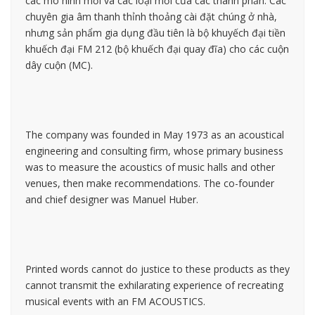
các mô hình mới và các loại mới của các thành phần. Các
chuyên gia âm thanh thỉnh thoảng cài đặt chúng ở nhà,
nhưng sản phẩm gia dụng đầu tiên là bộ khuyếch đại tiền
khuếch đại FM 212 (bộ khuếch đại quay đĩa) cho các cuộn
dây cuộn (MC).
The company was founded in May 1973 as an acoustical
engineering and consulting firm, whose primary business
was to measure the acoustics of music halls and other
venues, then make recommendations. The co-founder
and chief designer was Manuel Huber.
Printed words cannot do justice to these products as they
cannot transmit the exhilarating experience of recreating
musical events with an FM ACOUSTICS.