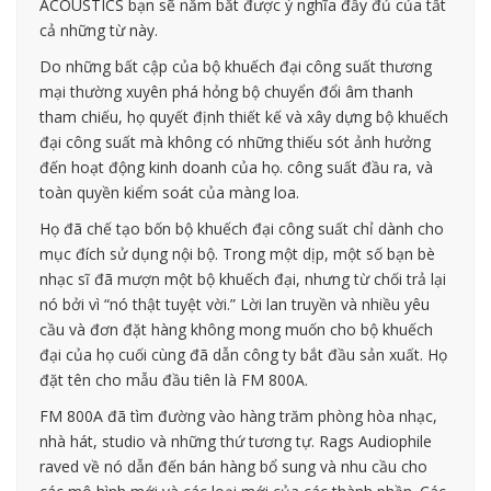
ACOUSTICS bạn sẽ nắm bắt được ý nghĩa đầy đủ của tất
cả những từ này.
Do những bất cập của bộ khuếch đại công suất thương
mại thường xuyên phá hỏng bộ chuyển đổi âm thanh
tham chiếu, họ quyết định thiết kế và xây dựng bộ khuếch
đại công suất mà không có những thiếu sót ảnh hưởng
đến hoạt động kinh doanh của họ. công suất đầu ra, và
toàn quyền kiểm soát của màng loa.
Họ đã chế tạo bốn bộ khuếch đại công suất chỉ dành cho
mục đích sử dụng nội bộ. Trong một dịp, một số bạn bè
nhạc sĩ đã mượn một bộ khuếch đại, nhưng từ chối trả lại
nó bởi vì “nó thật tuyệt vời.” Lời lan truyền và nhiều yêu
cầu và đơn đặt hàng không mong muốn cho bộ khuếch
đại của họ cuối cùng đã dẫn công ty bắt đầu sản xuất. Họ
đặt tên cho mẫu đầu tiên là FM 800A.
FM 800A đã tìm đường vào hàng trăm phòng hòa nhạc,
nhà hát, studio và những thứ tương tự. Rags Audiophile
raved về nó dẫn đến bán hàng bổ sung và nhu cầu cho