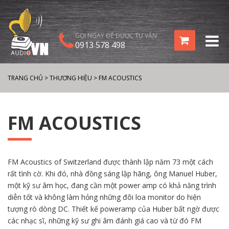
GỌI NGAY ĐỂ ĐƯỢC TƯ VẤN
0913 578 498
TRANG CHỦ
>
THƯƠNG HIỆU
>
FM ACOUSTICS
FM ACOUSTICS
FM Acoustics of Switzerland được thành lập năm 73 một cách
rất tình cờ. Khi đó, nhà đồng sáng lập hãng, ông Manuel Huber,
một kỹ sư âm học, đang cần một power amp có khả năng trình
diễn tốt và không làm hỏng những đôi loa monitor do hiện
tượng rò dòng DC. Thiết kế poweramp của Huber bất ngờ được
các nhạc sĩ, những kỹ sư ghi âm đánh giá cao và từ đó FM